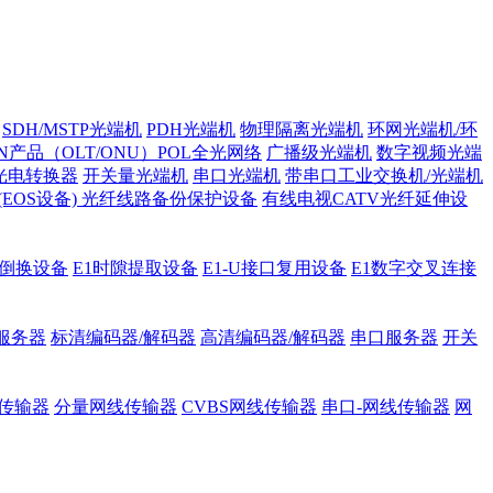
SDH/MSTP光端机
PDH光端机
物理隔离光端机
环网光端机/环
ON产品（OLT/ONU）POL全光网络
广播级光端机
数字视频光端
光电转换器
开关量光端机
串口光端机
带串口工业交换机/光端机
H (EOS设备)
光纤线路备份保护设备
有线电视CATV光纤延伸设
护倒换设备
E1时隙提取设备
E1-U接口复用设备
E1数字交叉连接
服务器
标清编码器/解码器
高清编码器/解码器
串口服务器
开关
传输器
分量网线传输器
CVBS网线传输器
串口-网线传输器
网