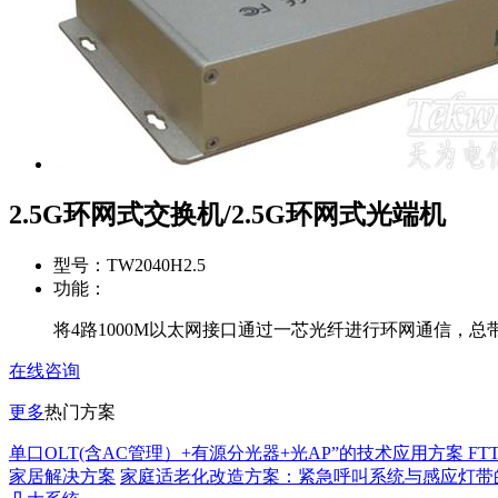
2.5G环网式交换机/2.5G环网式光端机
型号：
TW2040H2.5
功能：
将4路1000M以太网接口通过一芯光纤进行环网通信，总带宽
在线咨询
更多
热门方案
单口OLT(含AC管理）+有源分光器+光AP”的技术应用方案 FT
家居解决方案
家庭适老化改造方案：紧急呼叫系统与感应灯带