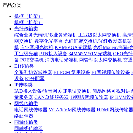
产品分类
机框（机架）
机框（机架）
光纤传输类
综合业务光端机/多业务光端机
工业级以太网交换机
高清
网交换机
数字化光平台
光纤汇聚交换机/光纤收发器机架
机
专业音频光端机
KVM/VGA光端机
光纤Modem/光猫
工业级光猫
PTN接入设备
34M/45M/51M光端机
OEO光
备
POE交换机
消防电话光端机
网管型以太网交换机
交通
E1传输类
全系列协议转换器
E1 PCM 复用设备
E1音视频传输设备
设备
E1分配器
IP传输类
IAD接入设备/语音网关
IP电话交换机
简易网络可视对讲
量服务器
CAN总线服务器
IP网络音频传输器
IP-KVM设
网线传输类
电话网线传输器
VGA/KVM网线传输器
HDMI网线传输
络延伸器
同轴传输类
同轴线传输器