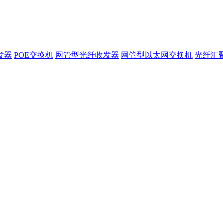
发器
POE交换机
网管型光纤收发器
网管型以太网交换机
光纤汇