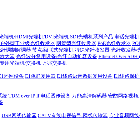
光端机/HDMI光端机/DVI光端机
SDI光端机系列产品
电话光端机
户外型工业级光纤收发器
网管型光纤收发器
PoE光纤收发器
P
/光纤调制解调器
节点/级联式光端机
特殊光纤收发器
光纤收发器/
纤放大器
光纤波分复用设备/光纤自动扩容设备
Ethernet Over SD
专用光端机/交换机
万兆交换机
E1环网设备
E1跳群复用器
E1线路语音数据复用设备
E1线路保
系统
TDM over IP
IP电话透传设备
万能高清解码器
安防网络视频
备
器
USB网线传输器
CATV有线电视信号-网线传输器
专业音频网线