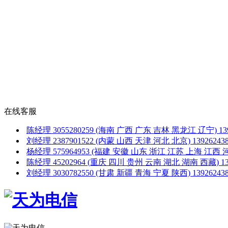
在线客服
陈经理
3055280259
(海南 广西 广东 吉林 黑龙江 辽宁)
1
刘经理
2387901522
(内蒙 山西 天津 河北 北京)
1392624
杨经理
575964953
(福建 安徽 山东 浙江 江苏 上海 江西 
陈经理
45202964
(重庆 四川 贵州 云南 湖北 湖南 西藏)
1
刘经理
3030782550
(甘肃 新疆 青海 宁夏 陕西)
1392624