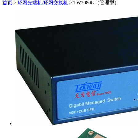
首页
>
环网光端机/环网交换机
>
TW2080G（管理型）