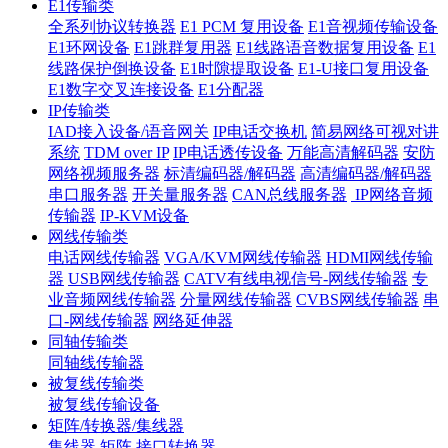
E1传输类
全系列协议转换器
E1 PCM 复用设备
E1音视频传输设备
E1环网设备
E1跳群复用器
E1线路语音数据复用设备
E1
线路保护倒换设备
E1时隙提取设备
E1-U接口复用设备
E1数字交叉连接设备
E1分配器
IP传输类
IAD接入设备/语音网关
IP电话交换机
简易网络可视对讲
系统
TDM over IP
IP电话透传设备
万能高清解码器
安防
网络视频服务器
标清编码器/解码器
高清编码器/解码器
串口服务器
开关量服务器
CAN总线服务器
IP网络音频
传输器
IP-KVM设备
网线传输类
电话网线传输器
VGA/KVM网线传输器
HDMI网线传输
器
USB网线传输器
CATV有线电视信号-网线传输器
专
业音频网线传输器
分量网线传输器
CVBS网线传输器
串
口-网线传输器
网络延伸器
同轴传输类
同轴线传输器
被复线传输类
被复线传输设备
矩阵/转换器/集线器
集线器
矩阵
接口转换器