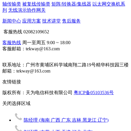
轴传输类
被复线传输类
矩阵/转换器/集线器
以太网交换机系
列
无线演示协作网关
新闻中心
应用方案
技术讲堂
售后服务
客服热线
02082109652
客服热线
周一至周五 9:00 ~ 18:00
客服邮箱：tekway@163.com
联系地址：
广州市黄埔区科学城南翔二路19号精华科技园三楼
邮箱：tekway@163.com
友情链接
版权所有：天为电信科技有限公司
粤ICP备05103536号
关闭
选择区域
陈经理
(海南 广西 广东 吉林 黑龙江 辽宁)