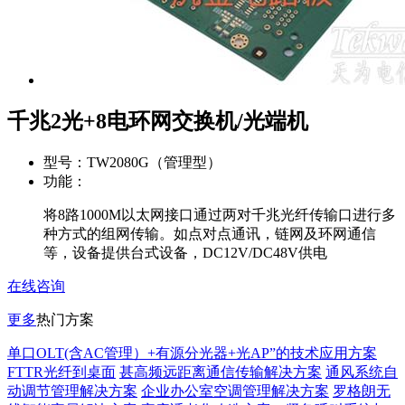
千兆2光+8电环网交换机/光端机
型号：
TW2080G（管理型）
功能：
将8路1000M以太网接口通过两对千兆光纤传输口进行多
种方式的组网传输。如点对点通讯，链网及环网通信
等，设备提供台式设备，DC12V/DC48V供电
在线咨询
更多
热门方案
单口OLT(含AC管理）+有源分光器+光AP”的技术应用方案
FTTR光纤到桌面
甚高频远距离通信传输解决方案
通风系统自
动调节管理解决方案
企业办公室空调管理解决方案
罗格朗无