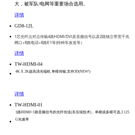
大，被军队/电网等重要场合选用。
详情
GD8-12L
1芯光纤点对点传输4路HDMI/DVI及音频信号以及2路独立带宽千兆
网口+8路电话+8路E1等(特种车改造等）
详情
TW-HDMI-04
4K X 2K超高清光端机 单模传输,支持3D(NEW!)
详情
TW-HDMI-01
1路HDMI+1路音频信号的光纤传送(非压缩技术)
，单模或多模可选,3.125
G光速率