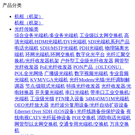
产品分类
机框（机架）
机框（机架）
光纤传输类
综合业务光端机/多业务光端机
工业级以太网交换机
高
清光端机/HDMI光端机/DVI光端机
SDI光端机系列产品
电话光端机
SDH/MSTP光端机
PDH光端机
物理隔离光
端机
环网光端机/环网交换机
数字化光平台
光纤汇聚交
换机/光纤收发器机架
户外型工业级光纤收发器
网管型
光纤收发器
PoE光纤收发器
PON产品（OLT/ONU）
POL全光网络
广播级光端机
数字视频光端机
专业音频
光端机
KVM/VGA光端机
光纤Modem/光猫/光纤调制解
调器
节点/级联式光端机
特殊光纤收发器
光纤收发器/光
电转换器
开关量光端机
串口光端机
带串口工业交换机/
光端机
工业级光猫
PTN接入设备
34M/45M/51M光端机
OEO光纤放大器
光纤波分复用设备/光纤自动扩容设备
Ethernet Over SDH (EOS设备)
光纤线路备份保护设备
有
线电视CATV光纤延伸设备
POE交换机
消防电话光端机
网管型以太网交换机
交通专用光端机/交换机
万兆交换
机