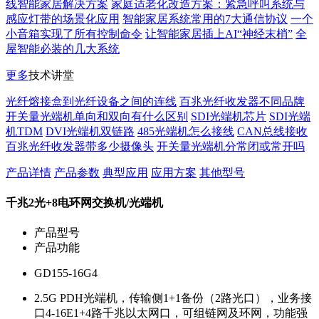
线智能家居解决方案
家庭适老化改造方案：紧急呼叫系统与
感应灯带的场景化应用
智能家居系统常用的7大通信协议
一个
小音箱实现了所有控制命令
让智能家居插上AI“神经末梢”
全
屋智能必装的几大系统
更多
技术讲堂
光纤熔接盒到光纤设备之间的连线
百兆光纤收发器不同品牌
开关量光端机单向和双向有什么区别
SDI光端机芯片
SDI光端
机TDM
DVI光端机双链路
485光端机怎么接线
CAN总线接收
百兆光纤收发器带多少摄像头
开关量光端机分常闭或常开吗
产品详情
产品参数
典型应用
应用方案
其他型号
千兆2光+8电环网交换机/光端机
产品型号
产品功能
GD155-16G4
2.5G PDH光端机，传输侧1+1备份（2路光口），业务接
口4-16E1+4路千兆以太网口，可组链网及环网，功能强