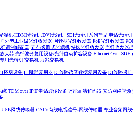
光端机/HDMI光端机/DVI光端机
SDI光端机系列产品
电话光端机
户外型工业级光纤收发器
网管型光纤收发器
PoE光纤收发器
P
/光纤调制解调器
节点/级联式光端机
特殊光纤收发器
光纤收发器/
纤放大器
光纤波分复用设备/光纤自动扩容设备
Ethernet Over SD
专用光端机/交换机
万兆交换机
E1环网设备
E1跳群复用器
E1线路语音数据复用设备
E1线路保
系统
TDM over IP
IP电话透传设备
万能高清解码器
安防网络视频
备
器
USB网线传输器
CATV有线电视信号-网线传输器
专业音频网线