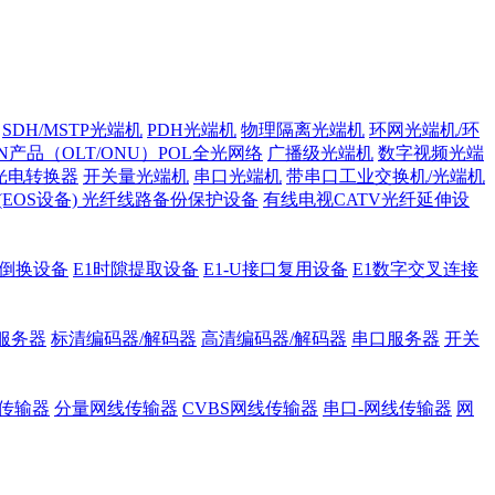
SDH/MSTP光端机
PDH光端机
物理隔离光端机
环网光端机/环
ON产品（OLT/ONU）POL全光网络
广播级光端机
数字视频光端
光电转换器
开关量光端机
串口光端机
带串口工业交换机/光端机
H (EOS设备)
光纤线路备份保护设备
有线电视CATV光纤延伸设
护倒换设备
E1时隙提取设备
E1-U接口复用设备
E1数字交叉连接
服务器
标清编码器/解码器
高清编码器/解码器
串口服务器
开关
传输器
分量网线传输器
CVBS网线传输器
串口-网线传输器
网