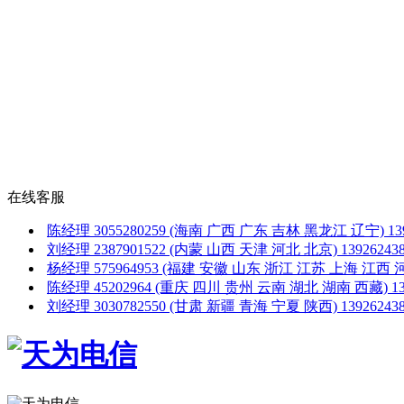
在线客服
陈经理
3055280259
(海南 广西 广东 吉林 黑龙江 辽宁)
1
刘经理
2387901522
(内蒙 山西 天津 河北 北京)
1392624
杨经理
575964953
(福建 安徽 山东 浙江 江苏 上海 江西 
陈经理
45202964
(重庆 四川 贵州 云南 湖北 湖南 西藏)
1
刘经理
3030782550
(甘肃 新疆 青海 宁夏 陕西)
1392624