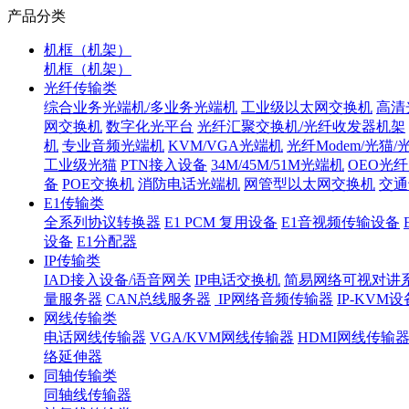
产品分类
机框（机架）
机框（机架）
光纤传输类
综合业务光端机/多业务光端机
工业级以太网交换机
高清
网交换机
数字化光平台
光纤汇聚交换机/光纤收发器机架
机
专业音频光端机
KVM/VGA光端机
光纤Modem/光猫
工业级光猫
PTN接入设备
34M/45M/51M光端机
OEO光
备
POE交换机
消防电话光端机
网管型以太网交换机
交通
E1传输类
全系列协议转换器
E1 PCM 复用设备
E1音视频传输设备
设备
E1分配器
IP传输类
IAD接入设备/语音网关
IP电话交换机
简易网络可视对讲
量服务器
CAN总线服务器
IP网络音频传输器
IP-KVM设
网线传输类
电话网线传输器
VGA/KVM网线传输器
HDMI网线传输
络延伸器
同轴传输类
同轴线传输器