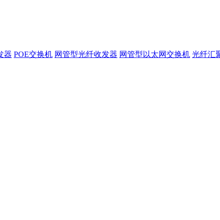
发器
POE交换机
网管型光纤收发器
网管型以太网交换机
光纤汇