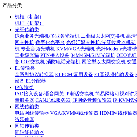
产品分类
机框（机架）
机框（机架）
光纤传输类
综合业务光端机/多业务光端机
工业级以太网交换机
高清
网交换机
数字化光平台
光纤汇聚交换机/光纤收发器机架
机
专业音频光端机
KVM/VGA光端机
光纤Modem/光猫
工业级光猫
PTN接入设备
34M/45M/51M光端机
OEO光
备
POE交换机
消防电话光端机
网管型以太网交换机
交通
E1传输类
全系列协议转换器
E1 PCM 复用设备
E1音视频传输设备
设备
E1分配器
IP传输类
IAD接入设备/语音网关
IP电话交换机
简易网络可视对讲
量服务器
CAN总线服务器
IP网络音频传输器
IP-KVM设
网线传输类
电话网线传输器
VGA/KVM网线传输器
HDMI网线传输
络延伸器
同轴传输类
同轴线传输器