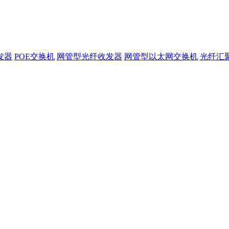
发器
POE交换机
网管型光纤收发器
网管型以太网交换机
光纤汇