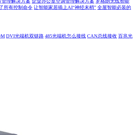
节管理解决方案
企业办公室空调管理解决方案
罗格朗无线智能
了所有控制命令
让智能家居插上AI“神经末梢”
全屋智能必装的
DM
DVI光端机双链路
485光端机怎么接线
CAN总线接收
百兆光