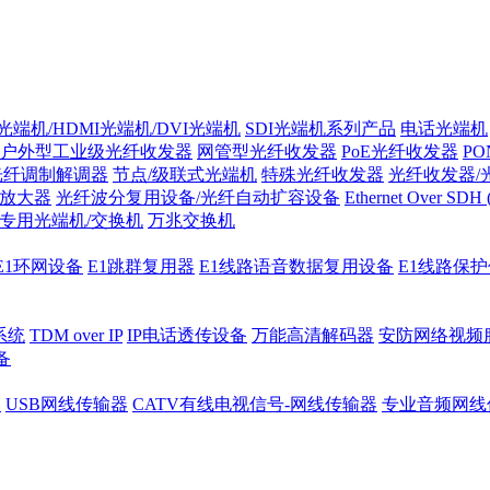
光端机/HDMI光端机/DVI光端机
SDI光端机系列产品
电话光端机
户外型工业级光纤收发器
网管型光纤收发器
PoE光纤收发器
P
/光纤调制解调器
节点/级联式光端机
特殊光纤收发器
光纤收发器/
纤放大器
光纤波分复用设备/光纤自动扩容设备
Ethernet Over SD
专用光端机/交换机
万兆交换机
E1环网设备
E1跳群复用器
E1线路语音数据复用设备
E1线路保
系统
TDM over IP
IP电话透传设备
万能高清解码器
安防网络视频
备
器
USB网线传输器
CATV有线电视信号-网线传输器
专业音频网线