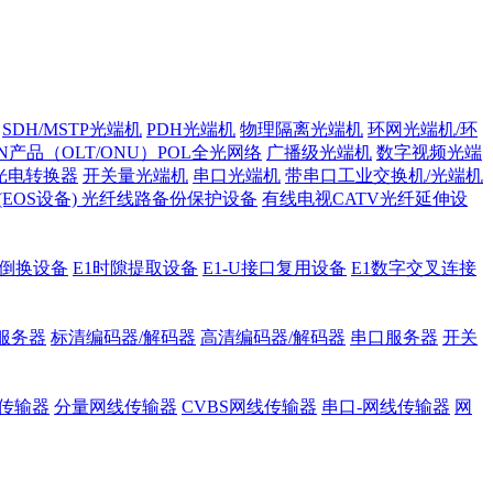
SDH/MSTP光端机
PDH光端机
物理隔离光端机
环网光端机/环
ON产品（OLT/ONU）POL全光网络
广播级光端机
数字视频光端
光电转换器
开关量光端机
串口光端机
带串口工业交换机/光端机
H (EOS设备)
光纤线路备份保护设备
有线电视CATV光纤延伸设
护倒换设备
E1时隙提取设备
E1-U接口复用设备
E1数字交叉连接
服务器
标清编码器/解码器
高清编码器/解码器
串口服务器
开关
传输器
分量网线传输器
CVBS网线传输器
串口-网线传输器
网