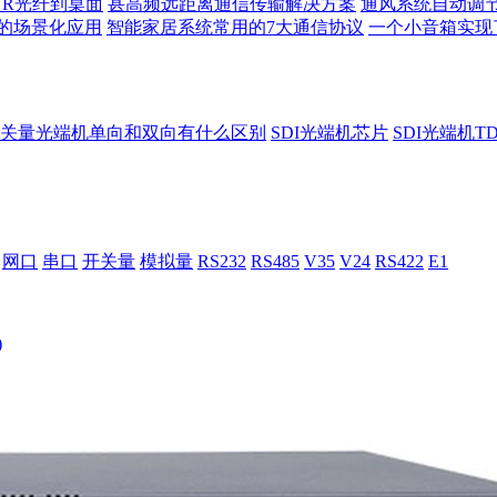
TR光纤到桌面
甚高频远距离通信传输解决方案
通风系统自动调
的场景化应用
智能家居系统常用的7大通信协议
一个小音箱实现
关量光端机单向和双向有什么区别
SDI光端机芯片
SDI光端机T
网口
串口
开关量
模拟量
RS232
RS485
V35
V24
RS422
E1
)