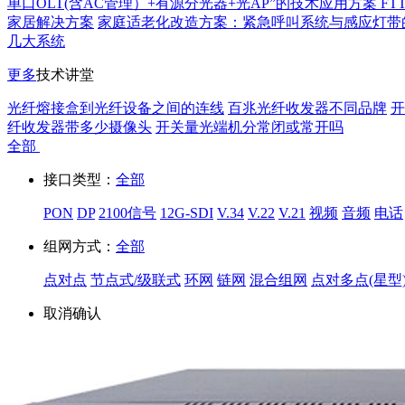
单口OLT(含AC管理）+有源分光器+光AP”的技术应用方案 FT
家居解决方案
家庭适老化改造方案：紧急呼叫系统与感应灯带
几大系统
更多
技术讲堂
光纤熔接盒到光纤设备之间的连线
百兆光纤收发器不同品牌
开
纤收发器带多少摄像头
开关量光端机分常闭或常开吗
全部
接口类型：
全部
PON
DP
2100信号
12G-SDI
V.34
V.22
V.21
视频
音频
电话
组网方式：
全部
点对点
节点式/级联式
环网
链网
混合组网
点对多点(星型
取消
确认