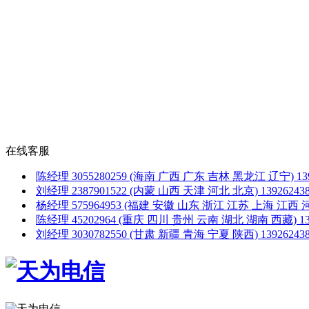
在线客服
陈经理
3055280259
(海南 广西 广东 吉林 黑龙江 辽宁)
1
刘经理
2387901522
(内蒙 山西 天津 河北 北京)
1392624
杨经理
575964953
(福建 安徽 山东 浙江 江苏 上海 江西 
陈经理
45202964
(重庆 四川 贵州 云南 湖北 湖南 西藏)
1
刘经理
3030782550
(甘肃 新疆 青海 宁夏 陕西)
1392624