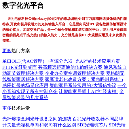
数字化光平台
天为电信科技公司(tekway)经过2年的市场调研,针对百万高清网络摄像机的性能
特点,开发出极具吸引力的光传输接入平台，它是面向高清IPC设备数据传输而设计
的核心接入、汇聚交换产品，是一个融合传输和汇聚功能的平台，能为用户提供高
密度的百兆或千兆光接口的接入能力，充分满足当前IPC大规模应用及未来发展的
需求。
更多
热门方案
单口OLT(含AC管理）+有源分光器+光AP”的技术应用方案
FTTR光纤到桌面
甚高频远距离通信传输解决方案
通风系统自
动调节管理解决方案
企业办公室空调管理解决方案
罗格朗无
线智能家居解决方案
家庭适老化改造方案：紧急呼叫系统与
感应灯带的场景化应用
智能家居系统常用的7大通信协议
一个
小音箱实现了所有控制命令
让智能家居插上AI“神经末梢”
全
屋智能必装的几大系统
更多
技术讲堂
光纤熔接盒到光纤设备之间的连线
百兆光纤收发器不同品牌
开关量光端机单向和双向有什么区别
SDI光端机芯片
SDI光端