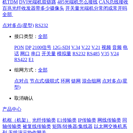
机TDM
DVI光端机双链路
485光端机怎么接线
CAN总线接收
百兆光纤收发器带多少摄像头
开关量光端机分常闭或常开吗
全部
点对多点(星型)
RS232
接口类型：
全部
PON
DP
2100信号
12G-SDI
V.34
V.22
V.21
视频
音频
电
话
网口
串口
开关量
模拟量
RS232
RS485
V35
V24
RS422
E1
组网方式：
全部
点对点
节点式/级联式
环网
链网
混合组网
点对多点(星
型)
取消
确认
产品中心
机框（机架）
光纤传输类
E1传输类
IP传输类
网线传输类
同
轴传输类
被复线传输类
矩阵/转换器/集线器
以太网交换机系
列
无线演示协作网关