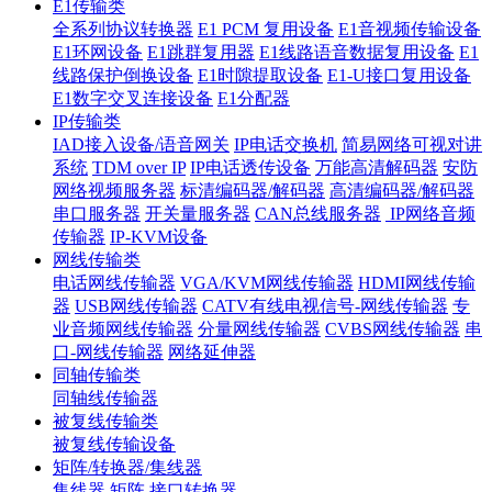
E1传输类
全系列协议转换器
E1 PCM 复用设备
E1音视频传输设备
E1环网设备
E1跳群复用器
E1线路语音数据复用设备
E1
线路保护倒换设备
E1时隙提取设备
E1-U接口复用设备
E1数字交叉连接设备
E1分配器
IP传输类
IAD接入设备/语音网关
IP电话交换机
简易网络可视对讲
系统
TDM over IP
IP电话透传设备
万能高清解码器
安防
网络视频服务器
标清编码器/解码器
高清编码器/解码器
串口服务器
开关量服务器
CAN总线服务器
IP网络音频
传输器
IP-KVM设备
网线传输类
电话网线传输器
VGA/KVM网线传输器
HDMI网线传输
器
USB网线传输器
CATV有线电视信号-网线传输器
专
业音频网线传输器
分量网线传输器
CVBS网线传输器
串
口-网线传输器
网络延伸器
同轴传输类
同轴线传输器
被复线传输类
被复线传输设备
矩阵/转换器/集线器
集线器
矩阵
接口转换器