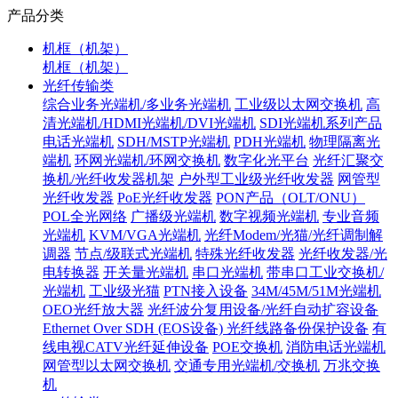
产品分类
机框（机架）
机框（机架）
光纤传输类
综合业务光端机/多业务光端机
工业级以太网交换机
高
清光端机/HDMI光端机/DVI光端机
SDI光端机系列产品
电话光端机
SDH/MSTP光端机
PDH光端机
物理隔离光
端机
环网光端机/环网交换机
数字化光平台
光纤汇聚交
换机/光纤收发器机架
户外型工业级光纤收发器
网管型
光纤收发器
PoE光纤收发器
PON产品（OLT/ONU）
POL全光网络
广播级光端机
数字视频光端机
专业音频
光端机
KVM/VGA光端机
光纤Modem/光猫/光纤调制解
调器
节点/级联式光端机
特殊光纤收发器
光纤收发器/光
电转换器
开关量光端机
串口光端机
带串口工业交换机/
光端机
工业级光猫
PTN接入设备
34M/45M/51M光端机
OEO光纤放大器
光纤波分复用设备/光纤自动扩容设备
Ethernet Over SDH (EOS设备)
光纤线路备份保护设备
有
线电视CATV光纤延伸设备
POE交换机
消防电话光端机
网管型以太网交换机
交通专用光端机/交换机
万兆交换
机