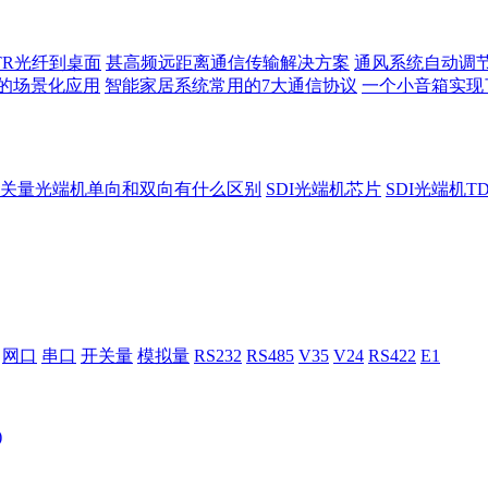
TR光纤到桌面
甚高频远距离通信传输解决方案
通风系统自动调
的场景化应用
智能家居系统常用的7大通信协议
一个小音箱实现
关量光端机单向和双向有什么区别
SDI光端机芯片
SDI光端机T
网口
串口
开关量
模拟量
RS232
RS485
V35
V24
RS422
E1
)