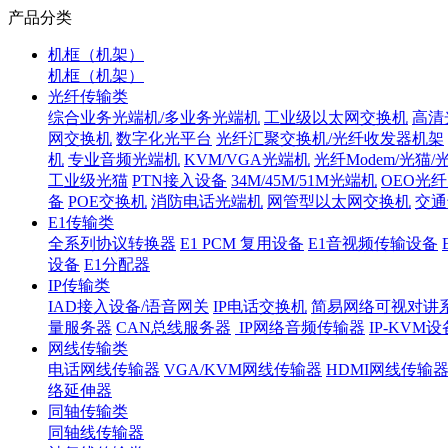
产品分类
机框（机架）
机框（机架）
光纤传输类
综合业务光端机/多业务光端机
工业级以太网交换机
高清
网交换机
数字化光平台
光纤汇聚交换机/光纤收发器机架
机
专业音频光端机
KVM/VGA光端机
光纤Modem/光猫
工业级光猫
PTN接入设备
34M/45M/51M光端机
OEO光
备
POE交换机
消防电话光端机
网管型以太网交换机
交通
E1传输类
全系列协议转换器
E1 PCM 复用设备
E1音视频传输设备
设备
E1分配器
IP传输类
IAD接入设备/语音网关
IP电话交换机
简易网络可视对讲
量服务器
CAN总线服务器
IP网络音频传输器
IP-KVM设
网线传输类
电话网线传输器
VGA/KVM网线传输器
HDMI网线传输
络延伸器
同轴传输类
同轴线传输器