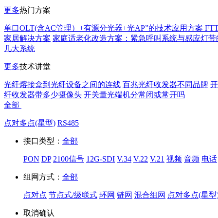
更多
热门方案
单口OLT(含AC管理）+有源分光器+光AP”的技术应用方案 FT
家居解决方案
家庭适老化改造方案：紧急呼叫系统与感应灯带
几大系统
更多
技术讲堂
光纤熔接盒到光纤设备之间的连线
百兆光纤收发器不同品牌
开
纤收发器带多少摄像头
开关量光端机分常闭或常开吗
全部
点对多点(星型)
RS485
接口类型：
全部
PON
DP
2100信号
12G-SDI
V.34
V.22
V.21
视频
音频
电话
组网方式：
全部
点对点
节点式/级联式
环网
链网
混合组网
点对多点(星型
取消
确认