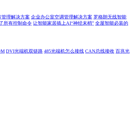
节管理解决方案
企业办公室空调管理解决方案
罗格朗无线智能
了所有控制命令
让智能家居插上AI“神经末梢”
全屋智能必装的
DM
DVI光端机双链路
485光端机怎么接线
CAN总线接收
百兆光