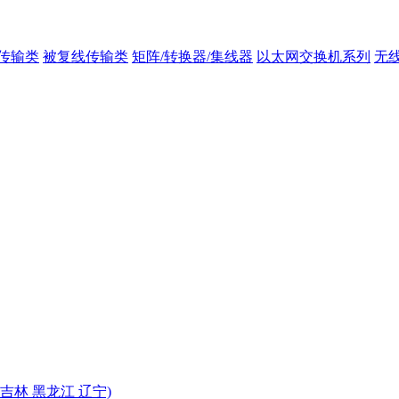
传输类
被复线传输类
矩阵/转换器/集线器
以太网交换机系列
无
 吉林 黑龙江 辽宁)