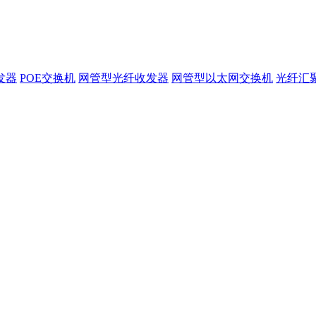
发器
POE交换机
网管型光纤收发器
网管型以太网交换机
光纤汇