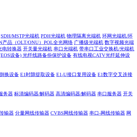
SDH/MSTP光端机
PDH光端机
物理隔离光端机
环网光端机/环
ON产品（OLT/ONU）POL全光网络
广播级光端机
数字视频光端
光电转换器
开关量光端机
串口光端机
带串口工业交换机/光端机
H (EOS设备)
光纤线路备份保护设备
有线电视CATV光纤延伸设
护倒换设备
E1时隙提取设备
E1-U接口复用设备
E1数字交叉连接
服务器
标清编码器/解码器
高清编码器/解码器
串口服务器
开关
传输器
分量网线传输器
CVBS网线传输器
串口-网线传输器
网