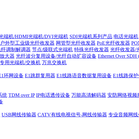
光端机/HDMI光端机/DVI光端机
SDI光端机系列产品
电话光端机
户外型工业级光纤收发器
网管型光纤收发器
PoE光纤收发器
P
/光纤调制解调器
节点/级联式光端机
特殊光纤收发器
光纤收发器/
纤放大器
光纤波分复用设备/光纤自动扩容设备
Ethernet Over SD
专用光端机/交换机
万兆交换机
E1环网设备
E1跳群复用器
E1线路语音数据复用设备
E1线路保
系统
TDM over IP
IP电话透传设备
万能高清解码器
安防网络视频
备
器
USB网线传输器
CATV有线电视信号-网线传输器
专业音频网线