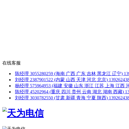
在线客服
陈经理
3055280259
(海南 广西 广东 吉林 黑龙江 辽宁)
1
刘经理
2387901522
(内蒙 山西 天津 河北 北京)
1392624
杨经理
575964953
(福建 安徽 山东 浙江 江苏 上海 江西 
陈经理
45202964
(重庆 四川 贵州 云南 湖北 湖南 西藏)
1
刘经理
3030782550
(甘肃 新疆 青海 宁夏 陕西)
1392624