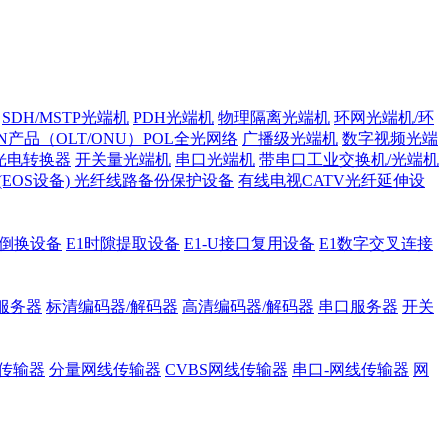
SDH/MSTP光端机
PDH光端机
物理隔离光端机
环网光端机/环
ON产品（OLT/ONU）POL全光网络
广播级光端机
数字视频光端
光电转换器
开关量光端机
串口光端机
带串口工业交换机/光端机
H (EOS设备)
光纤线路备份保护设备
有线电视CATV光纤延伸设
护倒换设备
E1时隙提取设备
E1-U接口复用设备
E1数字交叉连接
服务器
标清编码器/解码器
高清编码器/解码器
串口服务器
开关
传输器
分量网线传输器
CVBS网线传输器
串口-网线传输器
网