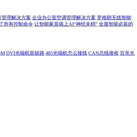
节管理解决方案
企业办公室空调管理解决方案
罗格朗无线智能
了所有控制命令
让智能家居插上AI“神经末梢”
全屋智能必装的
DM
DVI光端机双链路
485光端机怎么接线
CAN总线接收
百兆光