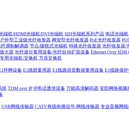
光端机/HDMI光端机/DVI光端机
SDI光端机系列产品
电话光端机
户外型工业级光纤收发器
网管型光纤收发器
PoE光纤收发器
P
/光纤调制解调器
节点/级联式光端机
特殊光纤收发器
光纤收发器/
纤放大器
光纤波分复用设备/光纤自动扩容设备
Ethernet Over SD
专用光端机/交换机
万兆交换机
E1环网设备
E1跳群复用器
E1线路语音数据复用设备
E1线路保
系统
TDM over IP
IP电话透传设备
万能高清解码器
安防网络视频
备
器
USB网线传输器
CATV有线电视信号-网线传输器
专业音频网线