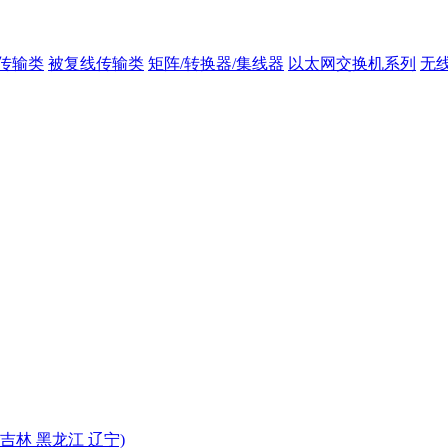
传输类
被复线传输类
矩阵/转换器/集线器
以太网交换机系列
无
 吉林 黑龙江 辽宁)