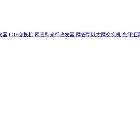
发器
POE交换机
网管型光纤收发器
网管型以太网交换机
光纤汇