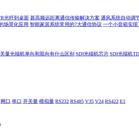
TR光纤到桌面
甚高频远距离通信传输解决方案
通风系统自动调
的场景化应用
智能家居系统常用的7大通信协议
一个小音箱实现
关量光端机单向和双向有什么区别
SDI光端机芯片
SDI光端机T
网口
串口
开关量
模拟量
RS232
RS485
V35
V24
RS422
E1
)