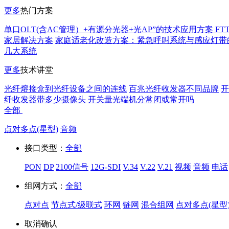
更多
热门方案
单口OLT(含AC管理）+有源分光器+光AP”的技术应用方案 FT
家居解决方案
家庭适老化改造方案：紧急呼叫系统与感应灯带
几大系统
更多
技术讲堂
光纤熔接盒到光纤设备之间的连线
百兆光纤收发器不同品牌
开
纤收发器带多少摄像头
开关量光端机分常闭或常开吗
全部
点对多点(星型)
音频
接口类型：
全部
PON
DP
2100信号
12G-SDI
V.34
V.22
V.21
视频
音频
电话
组网方式：
全部
点对点
节点式/级联式
环网
链网
混合组网
点对多点(星型
取消
确认