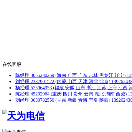
在线客服
陈经理
3055280259
(海南 广西 广东 吉林 黑龙江 辽宁)
1
刘经理
2387901522
(内蒙 山西 天津 河北 北京)
1392624
杨经理
575964953
(福建 安徽 山东 浙江 江苏 上海 江西 
陈经理
45202964
(重庆 四川 贵州 云南 湖北 湖南 西藏)
1
刘经理
3030782550
(甘肃 新疆 青海 宁夏 陕西)
1392624