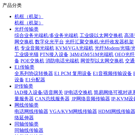
产品分类
机框（机架）
机框（机架）
光纤传输类
综合业务光端机/多业务光端机
工业级以太网交换机
高清
网交换机
数字化光平台
光纤汇聚交换机/光纤收发器机架
机
专业音频光端机
KVM/VGA光端机
光纤Modem/光猫
工业级光猫
PTN接入设备
34M/45M/51M光端机
OEO光
备
POE交换机
消防电话光端机
网管型以太网交换机
交通
E1传输类
全系列协议转换器
E1 PCM 复用设备
E1音视频传输设备
设备
E1分配器
IP传输类
IAD接入设备/语音网关
IP电话交换机
简易网络可视对讲
量服务器
CAN总线服务器
IP网络音频传输器
IP-KVM设
网线传输类
电话网线传输器
VGA/KVM网线传输器
HDMI网线传输
络延伸器
同轴传输类
同轴线传输器