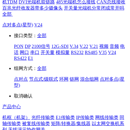
机TDM
DVI光端机双链路
485光端机怎么接线
CAN总线接收
百兆光纤收发器带多少摄像头
开关量光端机分常闭或常开吗
全部
点对多点(星型)
V24
接口类型：
全部
PON
DP
2100信号
12G-SDI
V.34
V.22
V.21
视频
音频
电
话
网口
串口
开关量
模拟量
RS232
RS485
V35
V24
RS422
E1
组网方式：
全部
点对点
节点式/级联式
环网
链网
混合组网
点对多点(星
型)
取消
确认
产品中心
机框（机架）
光纤传输类
E1传输类
IP传输类
网线传输类
同
轴传输类
被复线传输类
矩阵/转换器/集线器
以太网交换机系
列
无线演示协作网关