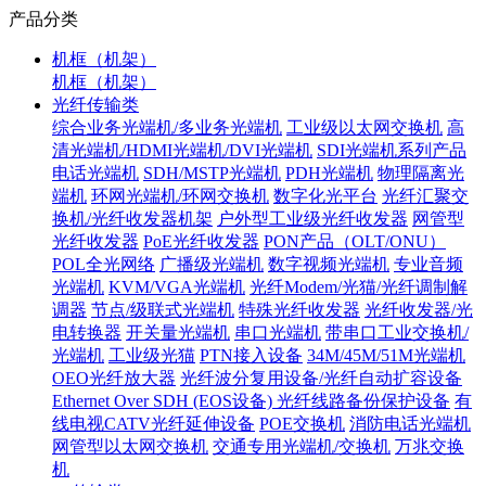
产品分类
机框（机架）
机框（机架）
光纤传输类
综合业务光端机/多业务光端机
工业级以太网交换机
高
清光端机/HDMI光端机/DVI光端机
SDI光端机系列产品
电话光端机
SDH/MSTP光端机
PDH光端机
物理隔离光
端机
环网光端机/环网交换机
数字化光平台
光纤汇聚交
换机/光纤收发器机架
户外型工业级光纤收发器
网管型
光纤收发器
PoE光纤收发器
PON产品（OLT/ONU）
POL全光网络
广播级光端机
数字视频光端机
专业音频
光端机
KVM/VGA光端机
光纤Modem/光猫/光纤调制解
调器
节点/级联式光端机
特殊光纤收发器
光纤收发器/光
电转换器
开关量光端机
串口光端机
带串口工业交换机/
光端机
工业级光猫
PTN接入设备
34M/45M/51M光端机
OEO光纤放大器
光纤波分复用设备/光纤自动扩容设备
Ethernet Over SDH (EOS设备)
光纤线路备份保护设备
有
线电视CATV光纤延伸设备
POE交换机
消防电话光端机
网管型以太网交换机
交通专用光端机/交换机
万兆交换
机