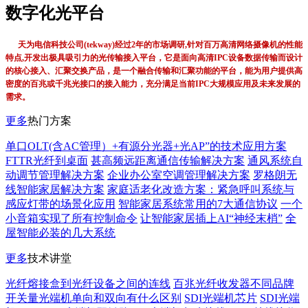
数字化光平台
天为电信科技公司(tekway)经过2年的市场调研,针对百万高清网络摄像机的性能
特点,开发出极具吸引力的光传输接入平台，它是面向高清IPC设备数据传输而设计
的核心接入、汇聚交换产品，是一个融合传输和汇聚功能的平台，能为用户提供高
密度的百兆或千兆光接口的接入能力，充分满足当前IPC大规模应用及未来发展的
需求。
更多
热门方案
单口OLT(含AC管理）+有源分光器+光AP”的技术应用方案
FTTR光纤到桌面
甚高频远距离通信传输解决方案
通风系统自
动调节管理解决方案
企业办公室空调管理解决方案
罗格朗无
线智能家居解决方案
家庭适老化改造方案：紧急呼叫系统与
感应灯带的场景化应用
智能家居系统常用的7大通信协议
一个
小音箱实现了所有控制命令
让智能家居插上AI“神经末梢”
全
屋智能必装的几大系统
更多
技术讲堂
光纤熔接盒到光纤设备之间的连线
百兆光纤收发器不同品牌
开关量光端机单向和双向有什么区别
SDI光端机芯片
SDI光端