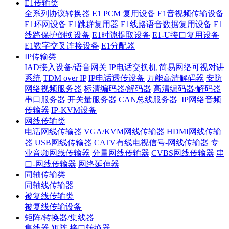
E1传输类
全系列协议转换器
E1 PCM 复用设备
E1音视频传输设备
E1环网设备
E1跳群复用器
E1线路语音数据复用设备
E1
线路保护倒换设备
E1时隙提取设备
E1-U接口复用设备
E1数字交叉连接设备
E1分配器
IP传输类
IAD接入设备/语音网关
IP电话交换机
简易网络可视对讲
系统
TDM over IP
IP电话透传设备
万能高清解码器
安防
网络视频服务器
标清编码器/解码器
高清编码器/解码器
串口服务器
开关量服务器
CAN总线服务器
IP网络音频
传输器
IP-KVM设备
网线传输类
电话网线传输器
VGA/KVM网线传输器
HDMI网线传输
器
USB网线传输器
CATV有线电视信号-网线传输器
专
业音频网线传输器
分量网线传输器
CVBS网线传输器
串
口-网线传输器
网络延伸器
同轴传输类
同轴线传输器
被复线传输类
被复线传输设备
矩阵/转换器/集线器
集线器
矩阵
接口转换器