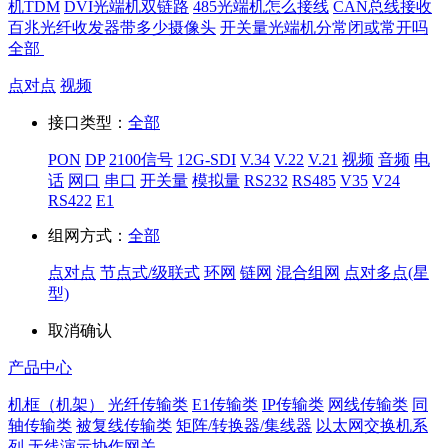
机TDM
DVI光端机双链路
485光端机怎么接线
CAN总线接收
百兆光纤收发器带多少摄像头
开关量光端机分常闭或常开吗
全部
点对点
视频
接口类型：
全部
PON
DP
2100信号
12G-SDI
V.34
V.22
V.21
视频
音频
电
话
网口
串口
开关量
模拟量
RS232
RS485
V35
V24
RS422
E1
组网方式：
全部
点对点
节点式/级联式
环网
链网
混合组网
点对多点(星
型)
取消
确认
产品中心
机框（机架）
光纤传输类
E1传输类
IP传输类
网线传输类
同
轴传输类
被复线传输类
矩阵/转换器/集线器
以太网交换机系
列
无线演示协作网关