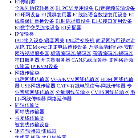
E1传输类
全系列协议转换器
E1 PCM 复用设备
E1音视频传输设备
E1环网设备
E1跳群复用器
E1线路语音数据复用设备
E1
线路保护倒换设备
E1时隙提取设备
E1-U接口复用设备
E1数字交叉连接设备
E1分配器
IP传输类
IAD接入设备/语音网关
IP电话交换机
简易网络可视对讲
系统
TDM over IP
IP电话透传设备
万能高清解码器
安防
网络视频服务器
标清编码器/解码器
高清编码器/解码器
串口服务器
开关量服务器
CAN总线服务器
IP网络音频
传输器
IP-KVM设备
网线传输类
电话网线传输器
VGA/KVM网线传输器
HDMI网线传输
器
USB网线传输器
CATV有线电视信号-网线传输器
专
业音频网线传输器
分量网线传输器
CVBS网线传输器
串
口-网线传输器
网络延伸器
同轴传输类
同轴线传输器
被复线传输类
被复线传输设备
矩阵/转换器/集线器
集线器
矩阵
接口转换器