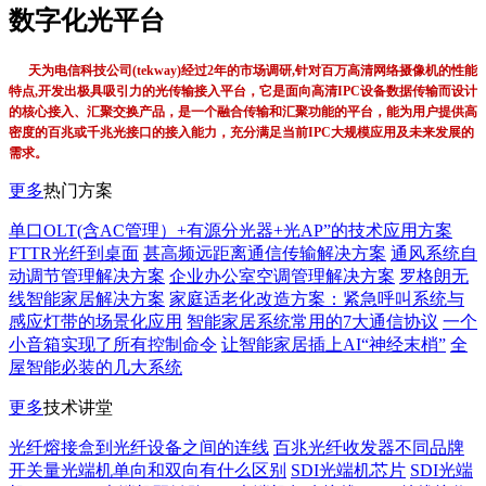
数字化光平台
天为电信科技公司(tekway)经过2年的市场调研,针对百万高清网络摄像机的性能
特点,开发出极具吸引力的光传输接入平台，它是面向高清IPC设备数据传输而设计
的核心接入、汇聚交换产品，是一个融合传输和汇聚功能的平台，能为用户提供高
密度的百兆或千兆光接口的接入能力，充分满足当前IPC大规模应用及未来发展的
需求。
更多
热门方案
单口OLT(含AC管理）+有源分光器+光AP”的技术应用方案
FTTR光纤到桌面
甚高频远距离通信传输解决方案
通风系统自
动调节管理解决方案
企业办公室空调管理解决方案
罗格朗无
线智能家居解决方案
家庭适老化改造方案：紧急呼叫系统与
感应灯带的场景化应用
智能家居系统常用的7大通信协议
一个
小音箱实现了所有控制命令
让智能家居插上AI“神经末梢”
全
屋智能必装的几大系统
更多
技术讲堂
光纤熔接盒到光纤设备之间的连线
百兆光纤收发器不同品牌
开关量光端机单向和双向有什么区别
SDI光端机芯片
SDI光端