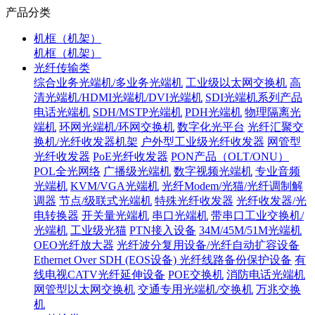
产品分类
机框（机架）
机框（机架）
光纤传输类
综合业务光端机/多业务光端机
工业级以太网交换机
高
清光端机/HDMI光端机/DVI光端机
SDI光端机系列产品
电话光端机
SDH/MSTP光端机
PDH光端机
物理隔离光
端机
环网光端机/环网交换机
数字化光平台
光纤汇聚交
换机/光纤收发器机架
户外型工业级光纤收发器
网管型
光纤收发器
PoE光纤收发器
PON产品（OLT/ONU）
POL全光网络
广播级光端机
数字视频光端机
专业音频
光端机
KVM/VGA光端机
光纤Modem/光猫/光纤调制解
调器
节点/级联式光端机
特殊光纤收发器
光纤收发器/光
电转换器
开关量光端机
串口光端机
带串口工业交换机/
光端机
工业级光猫
PTN接入设备
34M/45M/51M光端机
OEO光纤放大器
光纤波分复用设备/光纤自动扩容设备
Ethernet Over SDH (EOS设备)
光纤线路备份保护设备
有
线电视CATV光纤延伸设备
POE交换机
消防电话光端机
网管型以太网交换机
交通专用光端机/交换机
万兆交换
机