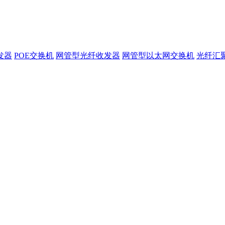
发器
POE交换机
网管型光纤收发器
网管型以太网交换机
光纤汇