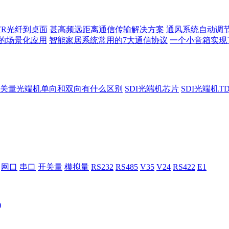
TR光纤到桌面
甚高频远距离通信传输解决方案
通风系统自动调
的场景化应用
智能家居系统常用的7大通信协议
一个小音箱实现
关量光端机单向和双向有什么区别
SDI光端机芯片
SDI光端机T
网口
串口
开关量
模拟量
RS232
RS485
V35
V24
RS422
E1
)