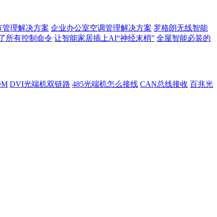
节管理解决方案
企业办公室空调管理解决方案
罗格朗无线智能
了所有控制命令
让智能家居插上AI“神经末梢”
全屋智能必装的
DM
DVI光端机双链路
485光端机怎么接线
CAN总线接收
百兆光