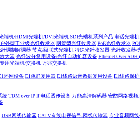
光端机/HDMI光端机/DVI光端机
SDI光端机系列产品
电话光端机
户外型工业级光纤收发器
网管型光纤收发器
PoE光纤收发器
P
/光纤调制解调器
节点/级联式光端机
特殊光纤收发器
光纤收发器/
纤放大器
光纤波分复用设备/光纤自动扩容设备
Ethernet Over SD
专用光端机/交换机
万兆交换机
E1环网设备
E1跳群复用器
E1线路语音数据复用设备
E1线路保
系统
TDM over IP
IP电话透传设备
万能高清解码器
安防网络视频
备
器
USB网线传输器
CATV有线电视信号-网线传输器
专业音频网线