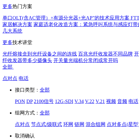
更多
热门方案
单口OLT(含AC管理）+有源分光器+光AP”的技术应用方案 FT
家居解决方案
家庭适老化改造方案：紧急呼叫系统与感应灯带
几大系统
更多
技术讲堂
光纤熔接盒到光纤设备之间的连线
百兆光纤收发器不同品牌
开
纤收发器带多少摄像头
开关量光端机分常闭或常开吗
全部
点对点
电话
接口类型：
全部
PON
DP
2100信号
12G-SDI
V.34
V.22
V.21
视频
音频
电话
组网方式：
全部
点对点
节点式/级联式
环网
链网
混合组网
点对多点(星型
取消
确认