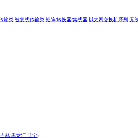
传输类
被复线传输类
矩阵/转换器/集线器
以太网交换机系列
无
 吉林 黑龙江 辽宁)