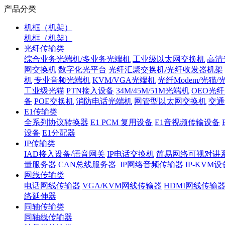
产品分类
机框（机架）
机框（机架）
光纤传输类
综合业务光端机/多业务光端机
工业级以太网交换机
高清
网交换机
数字化光平台
光纤汇聚交换机/光纤收发器机架
机
专业音频光端机
KVM/VGA光端机
光纤Modem/光猫
工业级光猫
PTN接入设备
34M/45M/51M光端机
OEO光
备
POE交换机
消防电话光端机
网管型以太网交换机
交通
E1传输类
全系列协议转换器
E1 PCM 复用设备
E1音视频传输设备
设备
E1分配器
IP传输类
IAD接入设备/语音网关
IP电话交换机
简易网络可视对讲
量服务器
CAN总线服务器
IP网络音频传输器
IP-KVM设
网线传输类
电话网线传输器
VGA/KVM网线传输器
HDMI网线传输
络延伸器
同轴传输类
同轴线传输器