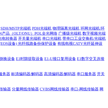
SDH/MSTP光端机
PDH光端机
物理隔离光端机
环网光端机/环
ON产品（OLT/ONU）POL全光网络
广播级光端机
数字视频光端
光电转换器
开关量光端机
串口光端机
带串口工业交换机/光端机
H (EOS设备)
光纤线路备份保护设备
有线电视CATV光纤延伸设
护倒换设备
E1时隙提取设备
E1-U接口复用设备
E1数字交叉连接
服务器
标清编码器/解码器
高清编码器/解码器
串口服务器
开关
传输器
分量网线传输器
CVBS网线传输器
串口-网线传输器
网