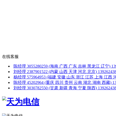
在线客服
陈经理
3055280259
(海南 广西 广东 吉林 黑龙江 辽宁)
1
刘经理
2387901522
(内蒙 山西 天津 河北 北京)
1392624
杨经理
575964953
(福建 安徽 山东 浙江 江苏 上海 江西 
陈经理
45202964
(重庆 四川 贵州 云南 湖北 湖南 西藏)
1
刘经理
3030782550
(甘肃 新疆 青海 宁夏 陕西)
1392624