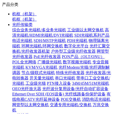
产品分类
机框（机架）
机框（机架）
光纤传输类
综合业务光端机/多业务光端机
工业级以太网交换机
高
清光端机/HDMI光端机/DVI光端机
SDI光端机系列产品
电话光端机
SDH/MSTP光端机
PDH光端机
物理隔离光
端机
环网光端机/环网交换机
数字化光平台
光纤汇聚交
换机/光纤收发器机架
户外型工业级光纤收发器
网管型
光纤收发器
PoE光纤收发器
PON产品（OLT/ONU）
POL全光网络
广播级光端机
数字视频光端机
专业音频
光端机
KVM/VGA光端机
光纤Modem/光猫/光纤调制解
调器
节点/级联式光端机
特殊光纤收发器
光纤收发器/光
电转换器
开关量光端机
串口光端机
带串口工业交换机/
光端机
工业级光猫
PTN接入设备
34M/45M/51M光端机
OEO光纤放大器
光纤波分复用设备/光纤自动扩容设备
Ethernet Over SDH (EOS设备)
光纤线路备份保护设备
有
线电视CATV光纤延伸设备
POE交换机
消防电话光端机
网管型以太网交换机
交通专用光端机/交换机
万兆交换
机