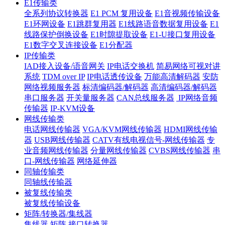
E1传输类
全系列协议转换器
E1 PCM 复用设备
E1音视频传输设备
E1环网设备
E1跳群复用器
E1线路语音数据复用设备
E1
线路保护倒换设备
E1时隙提取设备
E1-U接口复用设备
E1数字交叉连接设备
E1分配器
IP传输类
IAD接入设备/语音网关
IP电话交换机
简易网络可视对讲
系统
TDM over IP
IP电话透传设备
万能高清解码器
安防
网络视频服务器
标清编码器/解码器
高清编码器/解码器
串口服务器
开关量服务器
CAN总线服务器
IP网络音频
传输器
IP-KVM设备
网线传输类
电话网线传输器
VGA/KVM网线传输器
HDMI网线传输
器
USB网线传输器
CATV有线电视信号-网线传输器
专
业音频网线传输器
分量网线传输器
CVBS网线传输器
串
口-网线传输器
网络延伸器
同轴传输类
同轴线传输器
被复线传输类
被复线传输设备
矩阵/转换器/集线器
集线器
矩阵
接口转换器