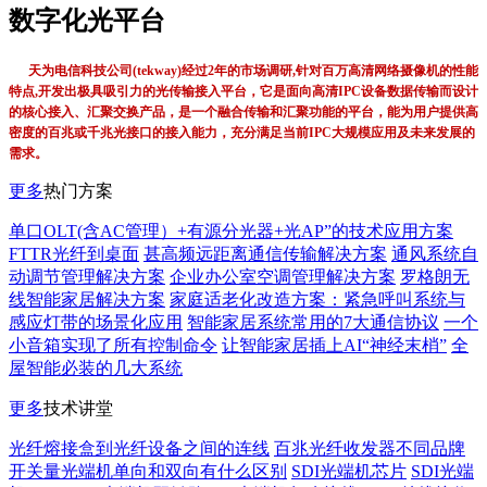
数字化光平台
天为电信科技公司(tekway)经过2年的市场调研,针对百万高清网络摄像机的性能
特点,开发出极具吸引力的光传输接入平台，它是面向高清IPC设备数据传输而设计
的核心接入、汇聚交换产品，是一个融合传输和汇聚功能的平台，能为用户提供高
密度的百兆或千兆光接口的接入能力，充分满足当前IPC大规模应用及未来发展的
需求。
更多
热门方案
单口OLT(含AC管理）+有源分光器+光AP”的技术应用方案
FTTR光纤到桌面
甚高频远距离通信传输解决方案
通风系统自
动调节管理解决方案
企业办公室空调管理解决方案
罗格朗无
线智能家居解决方案
家庭适老化改造方案：紧急呼叫系统与
感应灯带的场景化应用
智能家居系统常用的7大通信协议
一个
小音箱实现了所有控制命令
让智能家居插上AI“神经末梢”
全
屋智能必装的几大系统
更多
技术讲堂
光纤熔接盒到光纤设备之间的连线
百兆光纤收发器不同品牌
开关量光端机单向和双向有什么区别
SDI光端机芯片
SDI光端