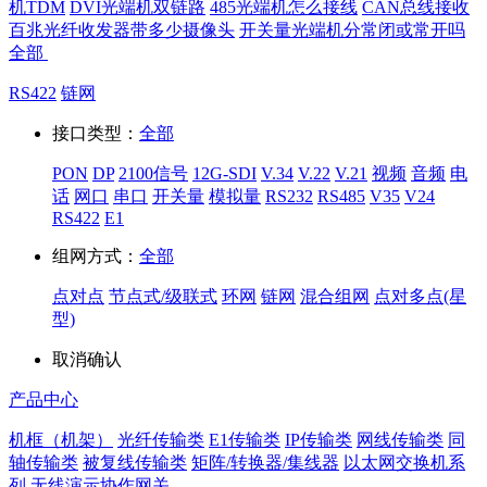
机TDM
DVI光端机双链路
485光端机怎么接线
CAN总线接收
百兆光纤收发器带多少摄像头
开关量光端机分常闭或常开吗
全部
RS422
链网
接口类型：
全部
PON
DP
2100信号
12G-SDI
V.34
V.22
V.21
视频
音频
电
话
网口
串口
开关量
模拟量
RS232
RS485
V35
V24
RS422
E1
组网方式：
全部
点对点
节点式/级联式
环网
链网
混合组网
点对多点(星
型)
取消
确认
产品中心
机框（机架）
光纤传输类
E1传输类
IP传输类
网线传输类
同
轴传输类
被复线传输类
矩阵/转换器/集线器
以太网交换机系
列
无线演示协作网关