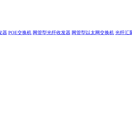
发器
POE交换机
网管型光纤收发器
网管型以太网交换机
光纤汇