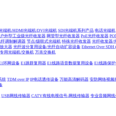
光端机/HDMI光端机/DVI光端机
SDI光端机系列产品
电话光端机
户外型工业级光纤收发器
网管型光纤收发器
PoE光纤收发器
P
/光纤调制解调器
节点/级联式光端机
特殊光纤收发器
光纤收发器/
纤放大器
光纤波分复用设备/光纤自动扩容设备
Ethernet Over SD
专用光端机/交换机
万兆交换机
E1环网设备
E1跳群复用器
E1线路语音数据复用设备
E1线路保
系统
TDM over IP
IP电话透传设备
万能高清解码器
安防网络视频
备
器
USB网线传输器
CATV有线电视信号-网线传输器
专业音频网线