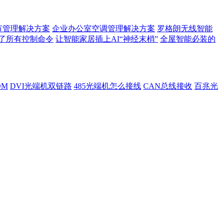
节管理解决方案
企业办公室空调管理解决方案
罗格朗无线智能
了所有控制命令
让智能家居插上AI“神经末梢”
全屋智能必装的
DM
DVI光端机双链路
485光端机怎么接线
CAN总线接收
百兆光