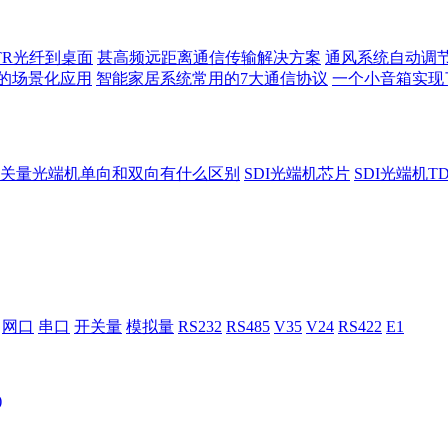
TR光纤到桌面
甚高频远距离通信传输解决方案
通风系统自动调
的场景化应用
智能家居系统常用的7大通信协议
一个小音箱实现
关量光端机单向和双向有什么区别
SDI光端机芯片
SDI光端机T
网口
串口
开关量
模拟量
RS232
RS485
V35
V24
RS422
E1
)