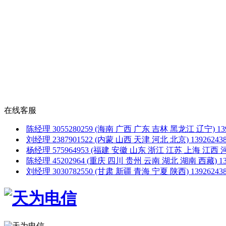
在线客服
陈经理
3055280259
(海南 广西 广东 吉林 黑龙江 辽宁)
1
刘经理
2387901522
(内蒙 山西 天津 河北 北京)
1392624
杨经理
575964953
(福建 安徽 山东 浙江 江苏 上海 江西 
陈经理
45202964
(重庆 四川 贵州 云南 湖北 湖南 西藏)
1
刘经理
3030782550
(甘肃 新疆 青海 宁夏 陕西)
1392624