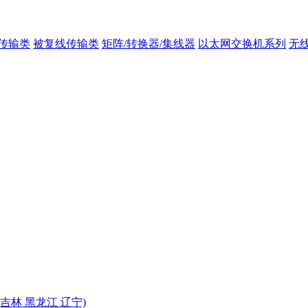
传输类
被复线传输类
矩阵/转换器/集线器
以太网交换机系列
无
 吉林 黑龙江 辽宁)