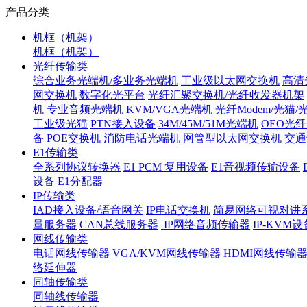
产品分类
机框（机架）
机框（机架）
光纤传输类
综合业务光端机/多业务光端机
工业级以太网交换机
高清
网交换机
数字化光平台
光纤汇聚交换机/光纤收发器机架
机
专业音频光端机
KVM/VGA光端机
光纤Modem/光猫
工业级光猫
PTN接入设备
34M/45M/51M光端机
OEO光
备
POE交换机
消防电话光端机
网管型以太网交换机
交通
E1传输类
全系列协议转换器
E1 PCM 复用设备
E1音视频传输设备
设备
E1分配器
IP传输类
IAD接入设备/语音网关
IP电话交换机
简易网络可视对讲
量服务器
CAN总线服务器
IP网络音频传输器
IP-KVM设
网线传输类
电话网线传输器
VGA/KVM网线传输器
HDMI网线传输
络延伸器
同轴传输类
同轴线传输器