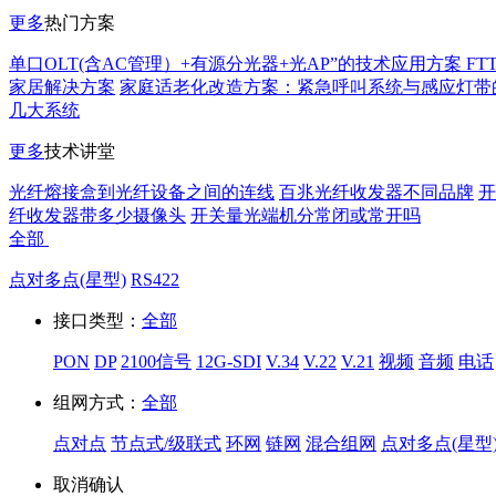
更多
热门方案
单口OLT(含AC管理）+有源分光器+光AP”的技术应用方案 FT
家居解决方案
家庭适老化改造方案：紧急呼叫系统与感应灯带
几大系统
更多
技术讲堂
光纤熔接盒到光纤设备之间的连线
百兆光纤收发器不同品牌
开
纤收发器带多少摄像头
开关量光端机分常闭或常开吗
全部
点对多点(星型)
RS422
接口类型：
全部
PON
DP
2100信号
12G-SDI
V.34
V.22
V.21
视频
音频
电话
组网方式：
全部
点对点
节点式/级联式
环网
链网
混合组网
点对多点(星型
取消
确认