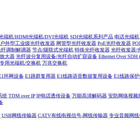
光端机/HDMI光端机/DVI光端机
SDI光端机系列产品
电话光端机
户外型工业级光纤收发器
网管型光纤收发器
PoE光纤收发器
P
/光纤调制解调器
节点/级联式光端机
特殊光纤收发器
光纤收发器/
纤放大器
光纤波分复用设备/光纤自动扩容设备
Ethernet Over SD
专用光端机/交换机
万兆交换机
E1环网设备
E1跳群复用器
E1线路语音数据复用设备
E1线路保
系统
TDM over IP
IP电话透传设备
万能高清解码器
安防网络视频
备
器
USB网线传输器
CATV有线电视信号-网线传输器
专业音频网线