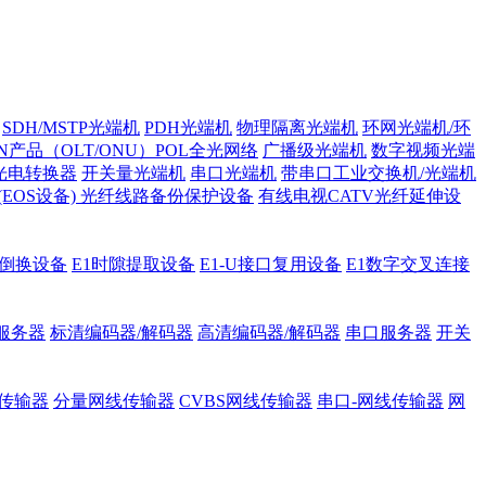
SDH/MSTP光端机
PDH光端机
物理隔离光端机
环网光端机/环
ON产品（OLT/ONU）POL全光网络
广播级光端机
数字视频光端
光电转换器
开关量光端机
串口光端机
带串口工业交换机/光端机
H (EOS设备)
光纤线路备份保护设备
有线电视CATV光纤延伸设
护倒换设备
E1时隙提取设备
E1-U接口复用设备
E1数字交叉连接
服务器
标清编码器/解码器
高清编码器/解码器
串口服务器
开关
传输器
分量网线传输器
CVBS网线传输器
串口-网线传输器
网