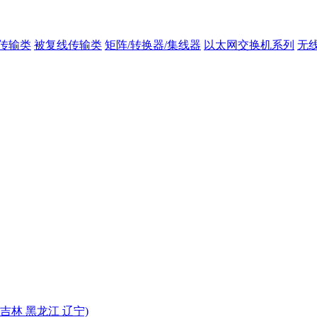
传输类
被复线传输类
矩阵/转换器/集线器
以太网交换机系列
无
 吉林 黑龙江 辽宁)