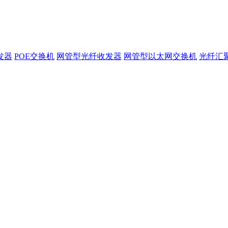
发器
POE交换机
网管型光纤收发器
网管型以太网交换机
光纤汇