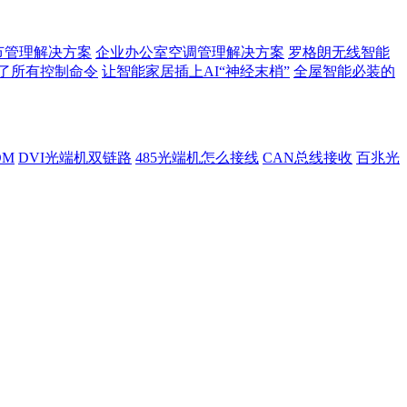
节管理解决方案
企业办公室空调管理解决方案
罗格朗无线智能
了所有控制命令
让智能家居插上AI“神经末梢”
全屋智能必装的
DM
DVI光端机双链路
485光端机怎么接线
CAN总线接收
百兆光