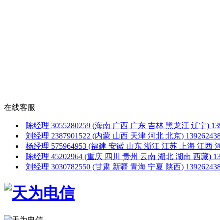
在线客服
陈经理
3055280259
(海南 广西 广东 吉林 黑龙江 辽宁)
1
刘经理
2387901522
(内蒙 山西 天津 河北 北京)
1392624
杨经理
575964953
(福建 安徽 山东 浙江 江苏 上海 江西 
陈经理
45202964
(重庆 四川 贵州 云南 湖北 湖南 西藏)
1
刘经理
3030782550
(甘肃 新疆 青海 宁夏 陕西)
1392624