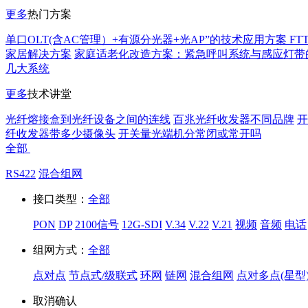
更多
热门方案
单口OLT(含AC管理）+有源分光器+光AP”的技术应用方案 FT
家居解决方案
家庭适老化改造方案：紧急呼叫系统与感应灯带
几大系统
更多
技术讲堂
光纤熔接盒到光纤设备之间的连线
百兆光纤收发器不同品牌
开
纤收发器带多少摄像头
开关量光端机分常闭或常开吗
全部
RS422
混合组网
接口类型：
全部
PON
DP
2100信号
12G-SDI
V.34
V.22
V.21
视频
音频
电话
组网方式：
全部
点对点
节点式/级联式
环网
链网
混合组网
点对多点(星型
取消
确认