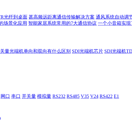
TR光纤到桌面
甚高频远距离通信传输解决方案
通风系统自动调
的场景化应用
智能家居系统常用的7大通信协议
一个小音箱实现
关量光端机单向和双向有什么区别
SDI光端机芯片
SDI光端机T
网口
串口
开关量
模拟量
RS232
RS485
V35
V24
RS422
E1
)