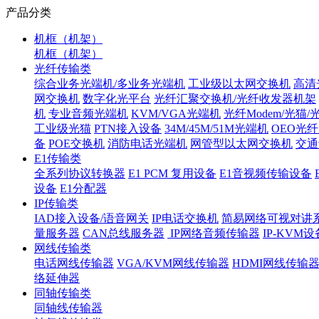
产品分类
机框（机架）
机框（机架）
光纤传输类
综合业务光端机/多业务光端机
工业级以太网交换机
高清
网交换机
数字化光平台
光纤汇聚交换机/光纤收发器机架
机
专业音频光端机
KVM/VGA光端机
光纤Modem/光猫
工业级光猫
PTN接入设备
34M/45M/51M光端机
OEO光
备
POE交换机
消防电话光端机
网管型以太网交换机
交通
E1传输类
全系列协议转换器
E1 PCM 复用设备
E1音视频传输设备
设备
E1分配器
IP传输类
IAD接入设备/语音网关
IP电话交换机
简易网络可视对讲
量服务器
CAN总线服务器
IP网络音频传输器
IP-KVM设
网线传输类
电话网线传输器
VGA/KVM网线传输器
HDMI网线传输
络延伸器
同轴传输类
同轴线传输器