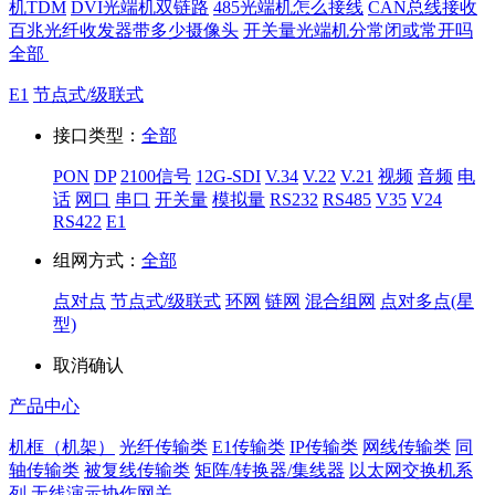
机TDM
DVI光端机双链路
485光端机怎么接线
CAN总线接收
百兆光纤收发器带多少摄像头
开关量光端机分常闭或常开吗
全部
E1
节点式/级联式
接口类型：
全部
PON
DP
2100信号
12G-SDI
V.34
V.22
V.21
视频
音频
电
话
网口
串口
开关量
模拟量
RS232
RS485
V35
V24
RS422
E1
组网方式：
全部
点对点
节点式/级联式
环网
链网
混合组网
点对多点(星
型)
取消
确认
产品中心
机框（机架）
光纤传输类
E1传输类
IP传输类
网线传输类
同
轴传输类
被复线传输类
矩阵/转换器/集线器
以太网交换机系
列
无线演示协作网关