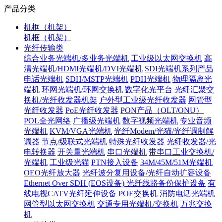
产品分类
机框（机架）
机框（机架）
光纤传输类
综合业务光端机/多业务光端机
工业级以太网交换机
高
清光端机/HDMI光端机/DVI光端机
SDI光端机系列产品
电话光端机
SDH/MSTP光端机
PDH光端机
物理隔离光
端机
环网光端机/环网交换机
数字化光平台
光纤汇聚交
换机/光纤收发器机架
户外型工业级光纤收发器
网管型
光纤收发器
PoE光纤收发器
PON产品（OLT/ONU）
POL全光网络
广播级光端机
数字视频光端机
专业音频
光端机
KVM/VGA光端机
光纤Modem/光猫/光纤调制解
调器
节点/级联式光端机
特殊光纤收发器
光纤收发器/光
电转换器
开关量光端机
串口光端机
带串口工业交换机/
光端机
工业级光猫
PTN接入设备
34M/45M/51M光端机
OEO光纤放大器
光纤波分复用设备/光纤自动扩容设备
Ethernet Over SDH (EOS设备)
光纤线路备份保护设备
有
线电视CATV光纤延伸设备
POE交换机
消防电话光端机
网管型以太网交换机
交通专用光端机/交换机
万兆交换
机