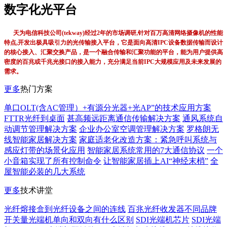
数字化光平台
天为电信科技公司(tekway)经过2年的市场调研,针对百万高清网络摄像机的性能
特点,开发出极具吸引力的光传输接入平台，它是面向高清IPC设备数据传输而设计
的核心接入、汇聚交换产品，是一个融合传输和汇聚功能的平台，能为用户提供高
密度的百兆或千兆光接口的接入能力，充分满足当前IPC大规模应用及未来发展的
需求。
更多
热门方案
单口OLT(含AC管理）+有源分光器+光AP”的技术应用方案
FTTR光纤到桌面
甚高频远距离通信传输解决方案
通风系统自
动调节管理解决方案
企业办公室空调管理解决方案
罗格朗无
线智能家居解决方案
家庭适老化改造方案：紧急呼叫系统与
感应灯带的场景化应用
智能家居系统常用的7大通信协议
一个
小音箱实现了所有控制命令
让智能家居插上AI“神经末梢”
全
屋智能必装的几大系统
更多
技术讲堂
光纤熔接盒到光纤设备之间的连线
百兆光纤收发器不同品牌
开关量光端机单向和双向有什么区别
SDI光端机芯片
SDI光端