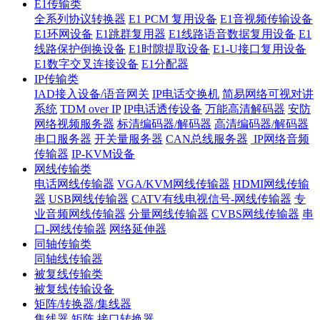
E1传输类
全系列协议转换器
E1 PCM 复用设备
E1音视频传输设备
E1环网设备
E1跳群复用器
E1线路语音数据复用设备
E1
线路保护倒换设备
E1时隙提取设备
E1-U接口复用设备
E1数字交叉连接设备
E1分配器
IP传输类
IAD接入设备/语音网关
IP电话交换机
简易网络可视对讲
系统
TDM over IP
IP电话透传设备
万能高清解码器
安防
网络视频服务器
标清编码器/解码器
高清编码器/解码器
串口服务器
开关量服务器
CAN总线服务器
IP网络音频
传输器
IP-KVM设备
网线传输类
电话网线传输器
VGA/KVM网线传输器
HDMI网线传输
器
USB网线传输器
CATV有线电视信号-网线传输器
专
业音频网线传输器
分量网线传输器
CVBS网线传输器
串
口-网线传输器
网络延伸器
同轴传输类
同轴线传输器
被复线传输类
被复线传输设备
矩阵/转换器/集线器
集线器
矩阵
接口转换器