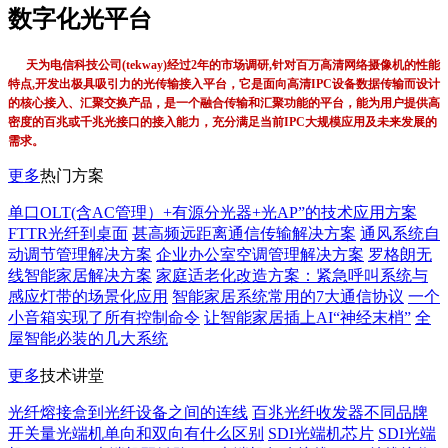
数字化光平台
天为电信科技公司(tekway)经过2年的市场调研,针对百万高清网络摄像机的性能
特点,开发出极具吸引力的光传输接入平台，它是面向高清IPC设备数据传输而设计
的核心接入、汇聚交换产品，是一个融合传输和汇聚功能的平台，能为用户提供高
密度的百兆或千兆光接口的接入能力，充分满足当前IPC大规模应用及未来发展的
需求。
更多
热门方案
单口OLT(含AC管理）+有源分光器+光AP”的技术应用方案
FTTR光纤到桌面
甚高频远距离通信传输解决方案
通风系统自
动调节管理解决方案
企业办公室空调管理解决方案
罗格朗无
线智能家居解决方案
家庭适老化改造方案：紧急呼叫系统与
感应灯带的场景化应用
智能家居系统常用的7大通信协议
一个
小音箱实现了所有控制命令
让智能家居插上AI“神经末梢”
全
屋智能必装的几大系统
更多
技术讲堂
光纤熔接盒到光纤设备之间的连线
百兆光纤收发器不同品牌
开关量光端机单向和双向有什么区别
SDI光端机芯片
SDI光端