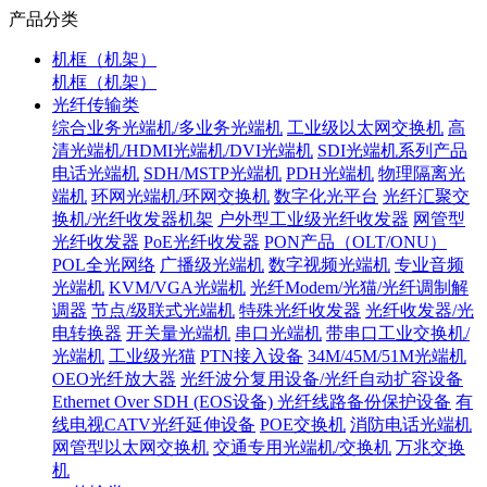
产品分类
机框（机架）
机框（机架）
光纤传输类
综合业务光端机/多业务光端机
工业级以太网交换机
高
清光端机/HDMI光端机/DVI光端机
SDI光端机系列产品
电话光端机
SDH/MSTP光端机
PDH光端机
物理隔离光
端机
环网光端机/环网交换机
数字化光平台
光纤汇聚交
换机/光纤收发器机架
户外型工业级光纤收发器
网管型
光纤收发器
PoE光纤收发器
PON产品（OLT/ONU）
POL全光网络
广播级光端机
数字视频光端机
专业音频
光端机
KVM/VGA光端机
光纤Modem/光猫/光纤调制解
调器
节点/级联式光端机
特殊光纤收发器
光纤收发器/光
电转换器
开关量光端机
串口光端机
带串口工业交换机/
光端机
工业级光猫
PTN接入设备
34M/45M/51M光端机
OEO光纤放大器
光纤波分复用设备/光纤自动扩容设备
Ethernet Over SDH (EOS设备)
光纤线路备份保护设备
有
线电视CATV光纤延伸设备
POE交换机
消防电话光端机
网管型以太网交换机
交通专用光端机/交换机
万兆交换
机