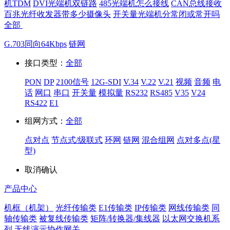
机TDM
DVI光端机双链路
485光端机怎么接线
CAN总线接收
百兆光纤收发器带多少摄像头
开关量光端机分常闭或常开吗
全部
G.703同向64Kbps
链网
接口类型：
全部
PON
DP
2100信号
12G-SDI
V.34
V.22
V.21
视频
音频
电
话
网口
串口
开关量
模拟量
RS232
RS485
V35
V24
RS422
E1
组网方式：
全部
点对点
节点式/级联式
环网
链网
混合组网
点对多点(星
型)
取消
确认
产品中心
机框（机架）
光纤传输类
E1传输类
IP传输类
网线传输类
同
轴传输类
被复线传输类
矩阵/转换器/集线器
以太网交换机系
列
无线演示协作网关