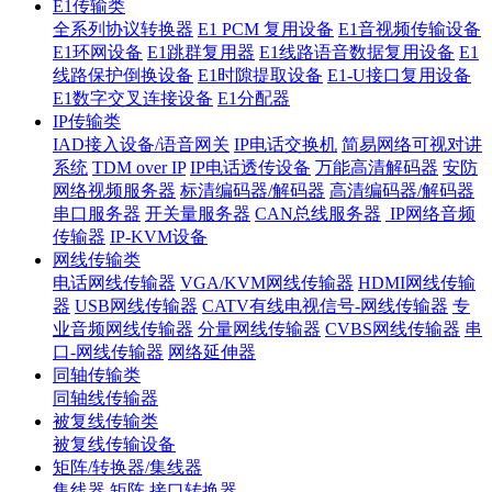
E1传输类
全系列协议转换器
E1 PCM 复用设备
E1音视频传输设备
E1环网设备
E1跳群复用器
E1线路语音数据复用设备
E1
线路保护倒换设备
E1时隙提取设备
E1-U接口复用设备
E1数字交叉连接设备
E1分配器
IP传输类
IAD接入设备/语音网关
IP电话交换机
简易网络可视对讲
系统
TDM over IP
IP电话透传设备
万能高清解码器
安防
网络视频服务器
标清编码器/解码器
高清编码器/解码器
串口服务器
开关量服务器
CAN总线服务器
IP网络音频
传输器
IP-KVM设备
网线传输类
电话网线传输器
VGA/KVM网线传输器
HDMI网线传输
器
USB网线传输器
CATV有线电视信号-网线传输器
专
业音频网线传输器
分量网线传输器
CVBS网线传输器
串
口-网线传输器
网络延伸器
同轴传输类
同轴线传输器
被复线传输类
被复线传输设备
矩阵/转换器/集线器
集线器
矩阵
接口转换器