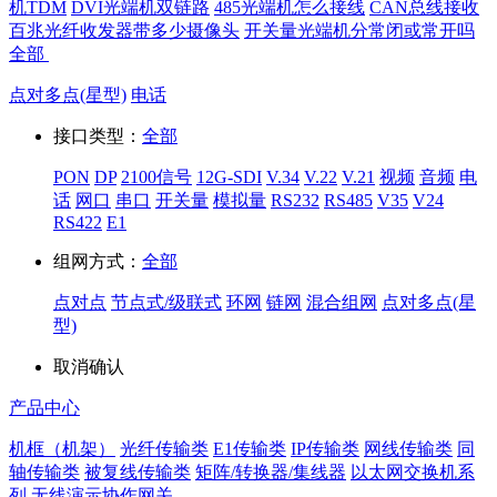
机TDM
DVI光端机双链路
485光端机怎么接线
CAN总线接收
百兆光纤收发器带多少摄像头
开关量光端机分常闭或常开吗
全部
点对多点(星型)
电话
接口类型：
全部
PON
DP
2100信号
12G-SDI
V.34
V.22
V.21
视频
音频
电
话
网口
串口
开关量
模拟量
RS232
RS485
V35
V24
RS422
E1
组网方式：
全部
点对点
节点式/级联式
环网
链网
混合组网
点对多点(星
型)
取消
确认
产品中心
机框（机架）
光纤传输类
E1传输类
IP传输类
网线传输类
同
轴传输类
被复线传输类
矩阵/转换器/集线器
以太网交换机系
列
无线演示协作网关