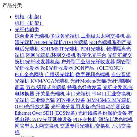
产品分类
机框（机架）
机框（机架）
光纤传输类
综合业务光端机/多业务光端机
工业级以太网交换机
高
清光端机/HDMI光端机/DVI光端机
SDI光端机系列产品
电话光端机
SDH/MSTP光端机
PDH光端机
物理隔离光
端机
环网光端机/环网交换机
数字化光平台
光纤汇聚交
换机/光纤收发器机架
户外型工业级光纤收发器
网管型
光纤收发器
PoE光纤收发器
PON产品（OLT/ONU）
POL全光网络
广播级光端机
数字视频光端机
专业音频
光端机
KVM/VGA光端机
光纤Modem/光猫/光纤调制解
调器
节点/级联式光端机
特殊光纤收发器
光纤收发器/光
电转换器
开关量光端机
串口光端机
带串口工业交换机/
光端机
工业级光猫
PTN接入设备
34M/45M/51M光端机
OEO光纤放大器
光纤波分复用设备/光纤自动扩容设备
Ethernet Over SDH (EOS设备)
光纤线路备份保护设备
有
线电视CATV光纤延伸设备
POE交换机
消防电话光端机
网管型以太网交换机
交通专用光端机/交换机
万兆交换
机