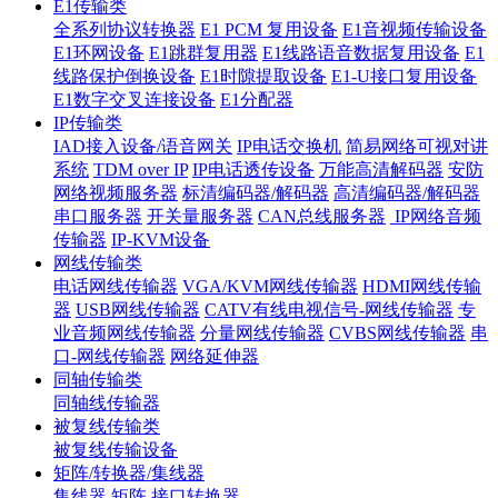
E1传输类
全系列协议转换器
E1 PCM 复用设备
E1音视频传输设备
E1环网设备
E1跳群复用器
E1线路语音数据复用设备
E1
线路保护倒换设备
E1时隙提取设备
E1-U接口复用设备
E1数字交叉连接设备
E1分配器
IP传输类
IAD接入设备/语音网关
IP电话交换机
简易网络可视对讲
系统
TDM over IP
IP电话透传设备
万能高清解码器
安防
网络视频服务器
标清编码器/解码器
高清编码器/解码器
串口服务器
开关量服务器
CAN总线服务器
IP网络音频
传输器
IP-KVM设备
网线传输类
电话网线传输器
VGA/KVM网线传输器
HDMI网线传输
器
USB网线传输器
CATV有线电视信号-网线传输器
专
业音频网线传输器
分量网线传输器
CVBS网线传输器
串
口-网线传输器
网络延伸器
同轴传输类
同轴线传输器
被复线传输类
被复线传输设备
矩阵/转换器/集线器
集线器
矩阵
接口转换器