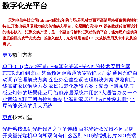
数字化光平台
天为电信科技公司(tekway)经过2年的市场调研,针对百万高清网络摄像机的性能
特点,开发出极具吸引力的光传输接入平台，它是面向高清IPC设备数据传输而设计
的核心接入、汇聚交换产品，是一个融合传输和汇聚功能的平台，能为用户提供高
密度的百兆或千兆光接口的接入能力，充分满足当前IPC大规模应用及未来发展的
需求。
更多
热门方案
单口OLT(含AC管理）+有源分光器+光AP”的技术应用方案
FTTR光纤到桌面
甚高频远距离通信传输解决方案
通风系统自
动调节管理解决方案
企业办公室空调管理解决方案
罗格朗无
线智能家居解决方案
家庭适老化改造方案：紧急呼叫系统与
感应灯带的场景化应用
智能家居系统常用的7大通信协议
一个
小音箱实现了所有控制命令
让智能家居插上AI“神经末梢”
全
屋智能必装的几大系统
更多
技术讲堂
光纤熔接盒到光纤设备之间的连线
百兆光纤收发器不同品牌
开关量光端机单向和双向有什么区别
SDI光端机芯片
SDI光端