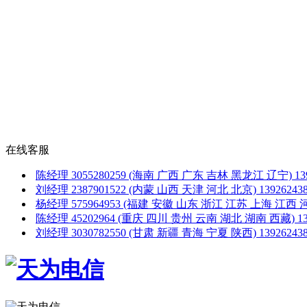
在线客服
陈经理
3055280259
(海南 广西 广东 吉林 黑龙江 辽宁)
1
刘经理
2387901522
(内蒙 山西 天津 河北 北京)
1392624
杨经理
575964953
(福建 安徽 山东 浙江 江苏 上海 江西 
陈经理
45202964
(重庆 四川 贵州 云南 湖北 湖南 西藏)
1
刘经理
3030782550
(甘肃 新疆 青海 宁夏 陕西)
1392624