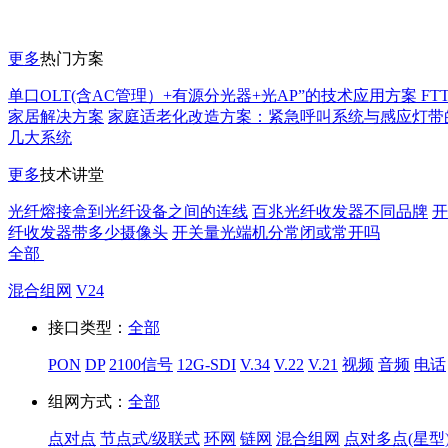
更多
热门方案
单口OLT(含AC管理）+有源分光器+光AP”的技术应用方案 FT
家居解决方案
家庭适老化改造方案：紧急呼叫系统与感应灯带
几大系统
更多
技术讲堂
光纤熔接盒到光纤设备之间的连线
百兆光纤收发器不同品牌
开
纤收发器带多少摄像头
开关量光端机分常闭或常开吗
全部
混合组网
V24
接口类型：
全部
PON
DP
2100信号
12G-SDI
V.34
V.22
V.21
视频
音频
电话
组网方式：
全部
点对点
节点式/级联式
环网
链网
混合组网
点对多点(星型