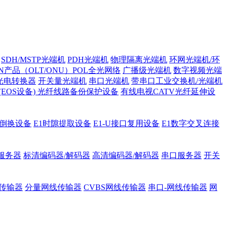
SDH/MSTP光端机
PDH光端机
物理隔离光端机
环网光端机/环
ON产品（OLT/ONU）POL全光网络
广播级光端机
数字视频光端
光电转换器
开关量光端机
串口光端机
带串口工业交换机/光端机
H (EOS设备)
光纤线路备份保护设备
有线电视CATV光纤延伸设
护倒换设备
E1时隙提取设备
E1-U接口复用设备
E1数字交叉连接
服务器
标清编码器/解码器
高清编码器/解码器
串口服务器
开关
传输器
分量网线传输器
CVBS网线传输器
串口-网线传输器
网