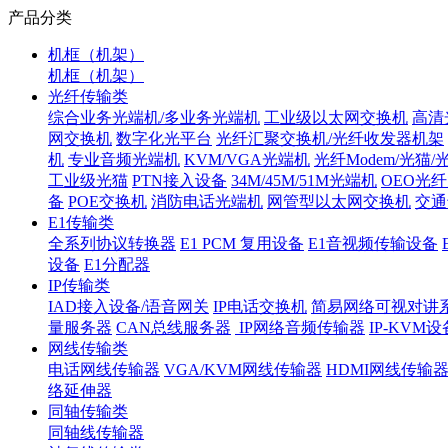
产品分类
机框（机架）
机框（机架）
光纤传输类
综合业务光端机/多业务光端机
工业级以太网交换机
高清
网交换机
数字化光平台
光纤汇聚交换机/光纤收发器机架
机
专业音频光端机
KVM/VGA光端机
光纤Modem/光猫
工业级光猫
PTN接入设备
34M/45M/51M光端机
OEO光
备
POE交换机
消防电话光端机
网管型以太网交换机
交通
E1传输类
全系列协议转换器
E1 PCM 复用设备
E1音视频传输设备
设备
E1分配器
IP传输类
IAD接入设备/语音网关
IP电话交换机
简易网络可视对讲
量服务器
CAN总线服务器
IP网络音频传输器
IP-KVM设
网线传输类
电话网线传输器
VGA/KVM网线传输器
HDMI网线传输
络延伸器
同轴传输类
同轴线传输器