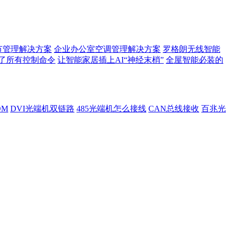
节管理解决方案
企业办公室空调管理解决方案
罗格朗无线智能
了所有控制命令
让智能家居插上AI“神经末梢”
全屋智能必装的
DM
DVI光端机双链路
485光端机怎么接线
CAN总线接收
百兆光