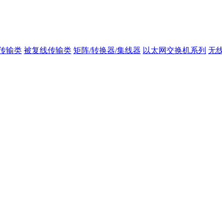
传输类
被复线传输类
矩阵/转换器/集线器
以太网交换机系列
无