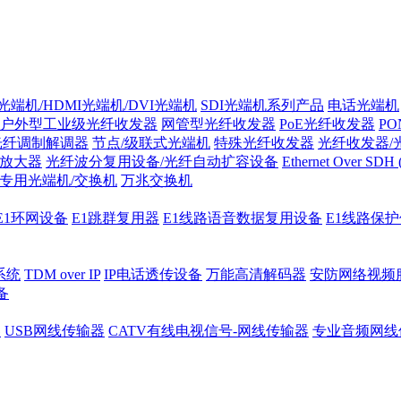
光端机/HDMI光端机/DVI光端机
SDI光端机系列产品
电话光端机
户外型工业级光纤收发器
网管型光纤收发器
PoE光纤收发器
P
/光纤调制解调器
节点/级联式光端机
特殊光纤收发器
光纤收发器/
纤放大器
光纤波分复用设备/光纤自动扩容设备
Ethernet Over SD
专用光端机/交换机
万兆交换机
E1环网设备
E1跳群复用器
E1线路语音数据复用设备
E1线路保
系统
TDM over IP
IP电话透传设备
万能高清解码器
安防网络视频
备
器
USB网线传输器
CATV有线电视信号-网线传输器
专业音频网线