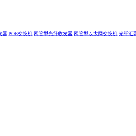
发器
POE交换机
网管型光纤收发器
网管型以太网交换机
光纤汇