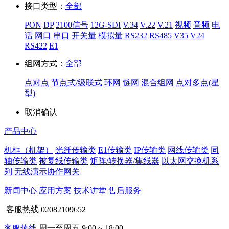
接口类型：
全部
PON
DP
2100信号
12G-SDI
V.34
V.22
V.21
视频
音频
电
话
网口
串口
开关量
模拟量
RS232
RS485
V35
V24
RS422
E1
组网方式：
全部
点对点
节点式/级联式
环网
链网
混合组网
点对多点(星
型)
取消
确认
产品中心
机框（机架）
光纤传输类
E1传输类
IP传输类
网线传输类
同
轴传输类
被复线传输类
矩阵/转换器/集线器
以太网交换机系
列
无线演示协作网关
新闻中心
应用方案
技术讲堂
售后服务
客服热线
02082109652
客服热线
周一至周五 9:00 ~ 18:00