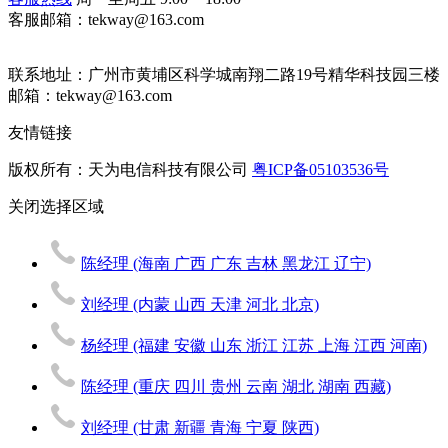
客服邮箱：tekway@163.com
联系地址：
广州市黄埔区科学城南翔二路19号精华科技园三楼
邮箱：tekway@163.com
友情链接
版权所有：天为电信科技有限公司
粤ICP备05103536号
关闭
选择区域
陈经理
(海南 广西 广东 吉林 黑龙江 辽宁)
刘经理
(内蒙 山西 天津 河北 北京)
杨经理
(福建 安徽 山东 浙江 江苏 上海 江西 河南)
陈经理
(重庆 四川 贵州 云南 湖北 湖南 西藏)
刘经理
(甘肃 新疆 青海 宁夏 陕西)