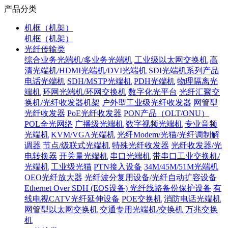
产品分类
机框（机架）
机框（机架）
光纤传输类
综合业务光端机/多业务光端机
工业级以太网交换机
高
清光端机/HDMI光端机/DVI光端机
SDI光端机系列产品
电话光端机
SDH/MSTP光端机
PDH光端机
物理隔离光
端机
环网光端机/环网交换机
数字化光平台
光纤汇聚交
换机/光纤收发器机架
户外型工业级光纤收发器
网管型
光纤收发器
PoE光纤收发器
PON产品（OLT/ONU）
POL全光网络
广播级光端机
数字视频光端机
专业音频
光端机
KVM/VGA光端机
光纤Modem/光猫/光纤调制解
调器
节点/级联式光端机
特殊光纤收发器
光纤收发器/光
电转换器
开关量光端机
串口光端机
带串口工业交换机/
光端机
工业级光猫
PTN接入设备
34M/45M/51M光端机
OEO光纤放大器
光纤波分复用设备/光纤自动扩容设备
Ethernet Over SDH (EOS设备)
光纤线路备份保护设备
有
线电视CATV光纤延伸设备
POE交换机
消防电话光端机
网管型以太网交换机
交通专用光端机/交换机
万兆交换
机