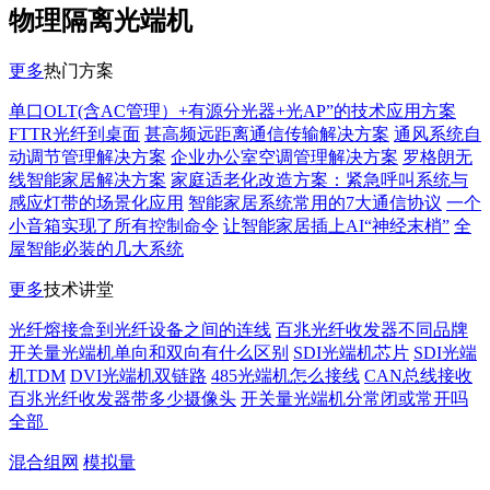
物理隔离光端机
更多
热门方案
单口OLT(含AC管理）+有源分光器+光AP”的技术应用方案
FTTR光纤到桌面
甚高频远距离通信传输解决方案
通风系统自
动调节管理解决方案
企业办公室空调管理解决方案
罗格朗无
线智能家居解决方案
家庭适老化改造方案：紧急呼叫系统与
感应灯带的场景化应用
智能家居系统常用的7大通信协议
一个
小音箱实现了所有控制命令
让智能家居插上AI“神经末梢”
全
屋智能必装的几大系统
更多
技术讲堂
光纤熔接盒到光纤设备之间的连线
百兆光纤收发器不同品牌
开关量光端机单向和双向有什么区别
SDI光端机芯片
SDI光端
机TDM
DVI光端机双链路
485光端机怎么接线
CAN总线接收
百兆光纤收发器带多少摄像头
开关量光端机分常闭或常开吗
全部
混合组网
模拟量