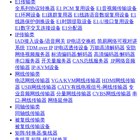
E1传输类
全系列协议转换器
E1 PCM 复用设备
E1音视频传输设备
E1环网设备
E1跳群复用器
E1线路语音数据复用设备
E1
线路保护倒换设备
E1时隙提取设备
E1-U接口复用设备
E1数字交叉连接设备
E1分配器
IP传输类
IAD接入设备/语音网关
IP电话交换机
简易网络可视对讲
系统
TDM over IP
IP电话透传设备
万能高清解码器
安防
网络视频服务器
标清编码器/解码器
高清编码器/解码器
串口服务器
开关量服务器
CAN总线服务器
IP网络音频
传输器
IP-KVM设备
网线传输类
电话网线传输器
VGA/KVM网线传输器
HDMI网线传输
器
USB网线传输器
CATV有线电视信号-网线传输器
专
业音频网线传输器
分量网线传输器
CVBS网线传输器
串
口-网线传输器
网络延伸器
同轴传输类
同轴线传输器
被复线传输类
被复线传输设备
矩阵/转换器/集线器
集线器
矩阵
接口转换器