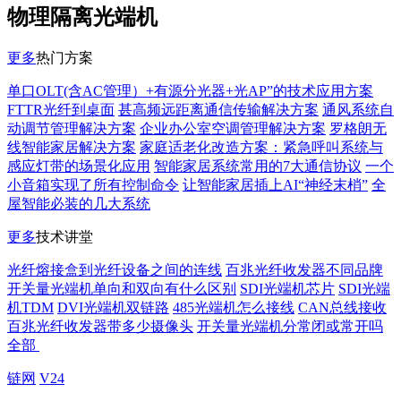
物理隔离光端机
更多
热门方案
单口OLT(含AC管理）+有源分光器+光AP”的技术应用方案
FTTR光纤到桌面
甚高频远距离通信传输解决方案
通风系统自
动调节管理解决方案
企业办公室空调管理解决方案
罗格朗无
线智能家居解决方案
家庭适老化改造方案：紧急呼叫系统与
感应灯带的场景化应用
智能家居系统常用的7大通信协议
一个
小音箱实现了所有控制命令
让智能家居插上AI“神经末梢”
全
屋智能必装的几大系统
更多
技术讲堂
光纤熔接盒到光纤设备之间的连线
百兆光纤收发器不同品牌
开关量光端机单向和双向有什么区别
SDI光端机芯片
SDI光端
机TDM
DVI光端机双链路
485光端机怎么接线
CAN总线接收
百兆光纤收发器带多少摄像头
开关量光端机分常闭或常开吗
全部
链网
V24