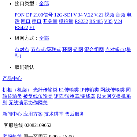
接口类型：
全部
PON
DP
2100信号
12G-SDI
V.34
V.22
V.21
视频
音频
电
话
网口
串口
开关量
模拟量
RS232
RS485
V35
V24
RS422
E1
组网方式：
全部
点对点
节点式/级联式
环网
链网
混合组网
点对多点(星
型)
取消
确认
产品中心
机框（机架）
光纤传输类
E1传输类
IP传输类
网线传输类
同
轴传输类
被复线传输类
矩阵/转换器/集线器
以太网交换机系
列
无线演示协作网关
新闻中心
应用方案
技术讲堂
售后服务
客服热线
02082109652
客服热线
周一至周五 9:00 ~ 18:00