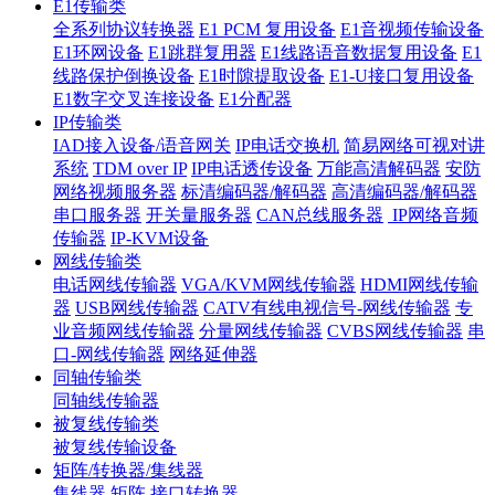
E1传输类
全系列协议转换器
E1 PCM 复用设备
E1音视频传输设备
E1环网设备
E1跳群复用器
E1线路语音数据复用设备
E1
线路保护倒换设备
E1时隙提取设备
E1-U接口复用设备
E1数字交叉连接设备
E1分配器
IP传输类
IAD接入设备/语音网关
IP电话交换机
简易网络可视对讲
系统
TDM over IP
IP电话透传设备
万能高清解码器
安防
网络视频服务器
标清编码器/解码器
高清编码器/解码器
串口服务器
开关量服务器
CAN总线服务器
IP网络音频
传输器
IP-KVM设备
网线传输类
电话网线传输器
VGA/KVM网线传输器
HDMI网线传输
器
USB网线传输器
CATV有线电视信号-网线传输器
专
业音频网线传输器
分量网线传输器
CVBS网线传输器
串
口-网线传输器
网络延伸器
同轴传输类
同轴线传输器
被复线传输类
被复线传输设备
矩阵/转换器/集线器
集线器
矩阵
接口转换器