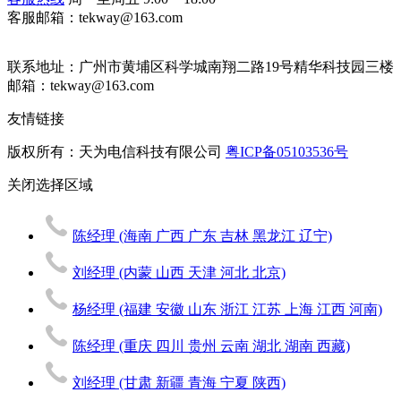
客服邮箱：tekway@163.com
联系地址：
广州市黄埔区科学城南翔二路19号精华科技园三楼
邮箱：tekway@163.com
友情链接
版权所有：天为电信科技有限公司
粤ICP备05103536号
关闭
选择区域
陈经理
(海南 广西 广东 吉林 黑龙江 辽宁)
刘经理
(内蒙 山西 天津 河北 北京)
杨经理
(福建 安徽 山东 浙江 江苏 上海 江西 河南)
陈经理
(重庆 四川 贵州 云南 湖北 湖南 西藏)
刘经理
(甘肃 新疆 青海 宁夏 陕西)