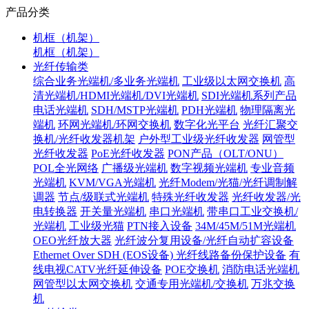
产品分类
机框（机架）
机框（机架）
光纤传输类
综合业务光端机/多业务光端机
工业级以太网交换机
高
清光端机/HDMI光端机/DVI光端机
SDI光端机系列产品
电话光端机
SDH/MSTP光端机
PDH光端机
物理隔离光
端机
环网光端机/环网交换机
数字化光平台
光纤汇聚交
换机/光纤收发器机架
户外型工业级光纤收发器
网管型
光纤收发器
PoE光纤收发器
PON产品（OLT/ONU）
POL全光网络
广播级光端机
数字视频光端机
专业音频
光端机
KVM/VGA光端机
光纤Modem/光猫/光纤调制解
调器
节点/级联式光端机
特殊光纤收发器
光纤收发器/光
电转换器
开关量光端机
串口光端机
带串口工业交换机/
光端机
工业级光猫
PTN接入设备
34M/45M/51M光端机
OEO光纤放大器
光纤波分复用设备/光纤自动扩容设备
Ethernet Over SDH (EOS设备)
光纤线路备份保护设备
有
线电视CATV光纤延伸设备
POE交换机
消防电话光端机
网管型以太网交换机
交通专用光端机/交换机
万兆交换
机