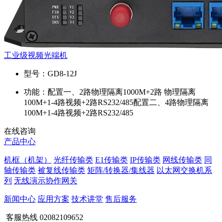
工业级视频光端机
型号：
GD8-12J
功能：
配置一、2路物理隔离1000M+2路 物理隔离
100M+1-4路视频+2路RS232/485配置二、4路物理隔离
100M+1-4路视频+2路RS232/485
在线咨询
产品中心
机框（机架）
光纤传输类
E1传输类
IP传输类
网线传输类
同
轴传输类
被复线传输类
矩阵/转换器/集线器
以太网交换机系
列
无线演示协作网关
新闻中心
应用方案
技术讲堂
售后服务
客服热线
02082109652