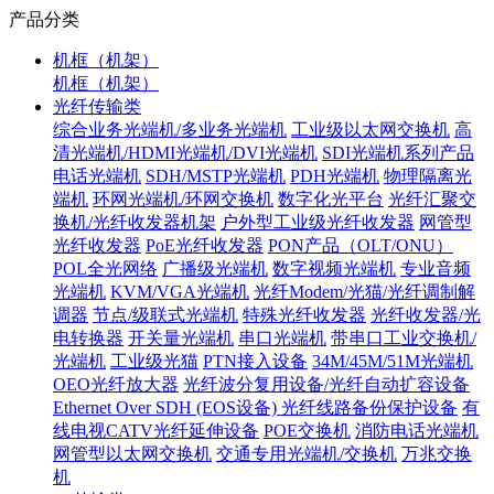
产品分类
机框（机架）
机框（机架）
光纤传输类
综合业务光端机/多业务光端机
工业级以太网交换机
高
清光端机/HDMI光端机/DVI光端机
SDI光端机系列产品
电话光端机
SDH/MSTP光端机
PDH光端机
物理隔离光
端机
环网光端机/环网交换机
数字化光平台
光纤汇聚交
换机/光纤收发器机架
户外型工业级光纤收发器
网管型
光纤收发器
PoE光纤收发器
PON产品（OLT/ONU）
POL全光网络
广播级光端机
数字视频光端机
专业音频
光端机
KVM/VGA光端机
光纤Modem/光猫/光纤调制解
调器
节点/级联式光端机
特殊光纤收发器
光纤收发器/光
电转换器
开关量光端机
串口光端机
带串口工业交换机/
光端机
工业级光猫
PTN接入设备
34M/45M/51M光端机
OEO光纤放大器
光纤波分复用设备/光纤自动扩容设备
Ethernet Over SDH (EOS设备)
光纤线路备份保护设备
有
线电视CATV光纤延伸设备
POE交换机
消防电话光端机
网管型以太网交换机
交通专用光端机/交换机
万兆交换
机