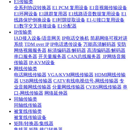
E1传输类
全系列协议转换器
E1 PCM 复用设备
E1音视频传输设备
E1环网设备
E1跳群复用器
E1线路语音数据复用设备
E1
线路保护倒换设备
E1时隙提取设备
E1-U接口复用设备
E1数字交叉连接设备
E1分配器
IP传输类
IAD接入设备/语音网关
IP电话交换机
简易网络可视对讲
系统
TDM over IP
IP电话透传设备
万能高清解码器
安防
网络视频服务器
标清编码器/解码器
高清编码器/解码器
串口服务器
开关量服务器
CAN总线服务器
IP网络音频
传输器
IP-KVM设备
网线传输类
电话网线传输器
VGA/KVM网线传输器
HDMI网线传输
器
USB网线传输器
CATV有线电视信号-网线传输器
专
业音频网线传输器
分量网线传输器
CVBS网线传输器
串
口-网线传输器
网络延伸器
同轴传输类
同轴线传输器
被复线传输类
被复线传输设备
矩阵/转换器/集线器
集线器
矩阵
接口转换器