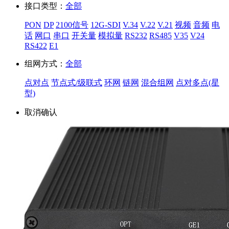
接口类型：
全部
PON
DP
2100信号
12G-SDI
V.34
V.22
V.21
视频
音频
电
话
网口
串口
开关量
模拟量
RS232
RS485
V35
V24
RS422
E1
组网方式：
全部
点对点
节点式/级联式
环网
链网
混合组网
点对多点(星
型)
取消
确认