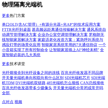
物理隔离光端机
更多
热门方案
单口OLT(含AC管理）+有源分光器+光AP”的技术应用方案
FTTR光纤到桌面
甚高频远距离通信传输解决方案
通风系统自
动调节管理解决方案
企业办公室空调管理解决方案
罗格朗无
线智能家居解决方案
家庭适老化改造方案：紧急呼叫系统与
感应灯带的场景化应用
智能家居系统常用的7大通信协议
一个
小音箱实现了所有控制命令
让智能家居插上AI“神经末梢”
全
屋智能必装的几大系统
更多
技术讲堂
光纤熔接盒到光纤设备之间的连线
百兆光纤收发器不同品牌
开关量光端机单向和双向有什么区别
SDI光端机芯片
SDI光端
机TDM
DVI光端机双链路
485光端机怎么接线
CAN总线接收
百兆光纤收发器带多少摄像头
开关量光端机分常闭或常开吗
全部
点对点
视频