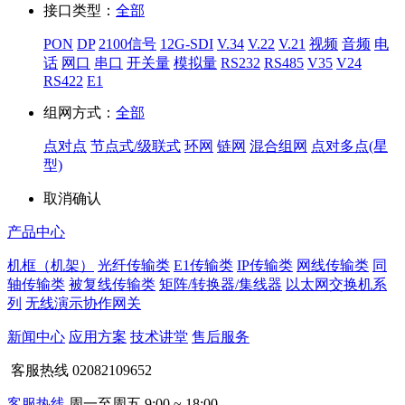
接口类型：
全部
PON
DP
2100信号
12G-SDI
V.34
V.22
V.21
视频
音频
电
话
网口
串口
开关量
模拟量
RS232
RS485
V35
V24
RS422
E1
组网方式：
全部
点对点
节点式/级联式
环网
链网
混合组网
点对多点(星
型)
取消
确认
产品中心
机框（机架）
光纤传输类
E1传输类
IP传输类
网线传输类
同
轴传输类
被复线传输类
矩阵/转换器/集线器
以太网交换机系
列
无线演示协作网关
新闻中心
应用方案
技术讲堂
售后服务
客服热线
02082109652
客服热线
周一至周五 9:00 ~ 18:00