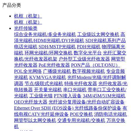
产品分类
机框（机架）
机框（机架）
光纤传输类
综合业务光端机/多业务光端机
工业级以太网交换机
高
清光端机/HDMI光端机/DVI光端机
SDI光端机系列产品
电话光端机
SDH/MSTP光端机
PDH光端机
物理隔离光
端机
环网光端机/环网交换机
数字化光平台
光纤汇聚交
换机/光纤收发器机架
户外型工业级光纤收发器
网管型
光纤收发器
PoE光纤收发器
PON产品（OLT/ONU）
POL全光网络
广播级光端机
数字视频光端机
专业音频
光端机
KVM/VGA光端机
光纤Modem/光猫/光纤调制解
调器
节点/级联式光端机
特殊光纤收发器
光纤收发器/光
电转换器
开关量光端机
串口光端机
带串口工业交换机/
光端机
工业级光猫
PTN接入设备
34M/45M/51M光端机
OEO光纤放大器
光纤波分复用设备/光纤自动扩容设备
Ethernet Over SDH (EOS设备)
光纤线路备份保护设备
有
线电视CATV光纤延伸设备
POE交换机
消防电话光端机
网管型以太网交换机
交通专用光端机/交换机
万兆交换
机