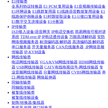
E1传输类
全系列协议转换器
E1 PCM 复用设备
E1音视频传输设备
E1环网设备
E1跳群复用器
E1线路语音数据复用设备
E1
线路保护倒换设备
E1时隙提取设备
E1-U接口复用设备
E1数字交叉连接设备
E1分配器
IP传输类
IAD接入设备/语音网关
IP电话交换机
简易网络可视对讲
系统
TDM over IP
IP电话透传设备
万能高清解码器
安防
网络视频服务器
标清编码器/解码器
高清编码器/解码器
串口服务器
开关量服务器
CAN总线服务器
IP网络音频
传输器
IP-KVM设备
网线传输类
电话网线传输器
VGA/KVM网线传输器
HDMI网线传输
器
USB网线传输器
CATV有线电视信号-网线传输器
专
业音频网线传输器
分量网线传输器
CVBS网线传输器
串
口-网线传输器
网络延伸器
同轴传输类
同轴线传输器
被复线传输类
被复线传输设备
矩阵/转换器/集线器
集线器
矩阵
接口转换器