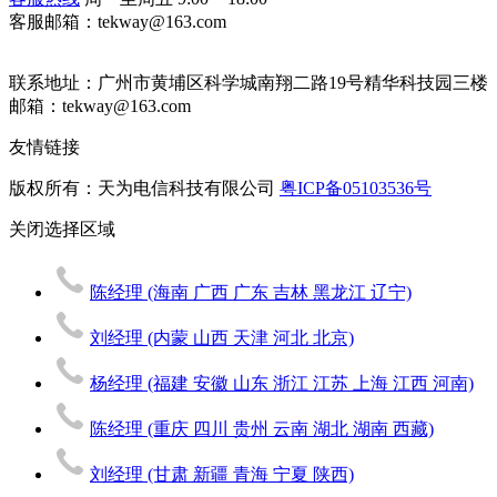
客服邮箱：tekway@163.com
联系地址：
广州市黄埔区科学城南翔二路19号精华科技园三楼
邮箱：tekway@163.com
友情链接
版权所有：天为电信科技有限公司
粤ICP备05103536号
关闭
选择区域
陈经理
(海南 广西 广东 吉林 黑龙江 辽宁)
刘经理
(内蒙 山西 天津 河北 北京)
杨经理
(福建 安徽 山东 浙江 江苏 上海 江西 河南)
陈经理
(重庆 四川 贵州 云南 湖北 湖南 西藏)
刘经理
(甘肃 新疆 青海 宁夏 陕西)