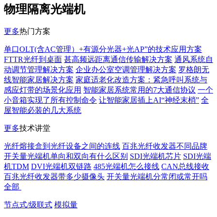
物理隔离光端机
更多
热门方案
单口OLT(含AC管理）+有源分光器+光AP”的技术应用方案
FTTR光纤到桌面
甚高频远距离通信传输解决方案
通风系统自
动调节管理解决方案
企业办公室空调管理解决方案
罗格朗无
线智能家居解决方案
家庭适老化改造方案：紧急呼叫系统与
感应灯带的场景化应用
智能家居系统常用的7大通信协议
一个
小音箱实现了所有控制命令
让智能家居插上AI“神经末梢”
全
屋智能必装的几大系统
更多
技术讲堂
光纤熔接盒到光纤设备之间的连线
百兆光纤收发器不同品牌
开关量光端机单向和双向有什么区别
SDI光端机芯片
SDI光端
机TDM
DVI光端机双链路
485光端机怎么接线
CAN总线接收
百兆光纤收发器带多少摄像头
开关量光端机分常闭或常开吗
全部
节点式/级联式
模拟量