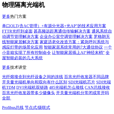
物理隔离光端机
更多
热门方案
单口OLT(含AC管理）+有源分光器+光AP”的技术应用方案
FTTR光纤到桌面
甚高频远距离通信传输解决方案
通风系统自
动调节管理解决方案
企业办公室空调管理解决方案
罗格朗无
线智能家居解决方案
家庭适老化改造方案：紧急呼叫系统与
感应灯带的场景化应用
智能家居系统常用的7大通信协议
一个
小音箱实现了所有控制命令
让智能家居插上AI“神经末梢”
全
屋智能必装的几大系统
更多
技术讲堂
光纤熔接盒到光纤设备之间的连线
百兆光纤收发器不同品牌
开关量光端机单向和双向有什么区别
SDI光端机芯片
SDI光端
机TDM
DVI光端机双链路
485光端机怎么接线
CAN总线接收
百兆光纤收发器带多少摄像头
开关量光端机分常闭或常开吗
全部
Profibus总线
节点式/级联式