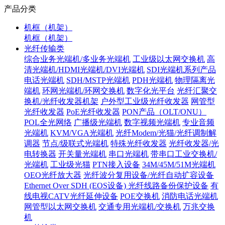
产品分类
机框（机架）
机框（机架）
光纤传输类
综合业务光端机/多业务光端机
工业级以太网交换机
高
清光端机/HDMI光端机/DVI光端机
SDI光端机系列产品
电话光端机
SDH/MSTP光端机
PDH光端机
物理隔离光
端机
环网光端机/环网交换机
数字化光平台
光纤汇聚交
换机/光纤收发器机架
户外型工业级光纤收发器
网管型
光纤收发器
PoE光纤收发器
PON产品（OLT/ONU）
POL全光网络
广播级光端机
数字视频光端机
专业音频
光端机
KVM/VGA光端机
光纤Modem/光猫/光纤调制解
调器
节点/级联式光端机
特殊光纤收发器
光纤收发器/光
电转换器
开关量光端机
串口光端机
带串口工业交换机/
光端机
工业级光猫
PTN接入设备
34M/45M/51M光端机
OEO光纤放大器
光纤波分复用设备/光纤自动扩容设备
Ethernet Over SDH (EOS设备)
光纤线路备份保护设备
有
线电视CATV光纤延伸设备
POE交换机
消防电话光端机
网管型以太网交换机
交通专用光端机/交换机
万兆交换
机