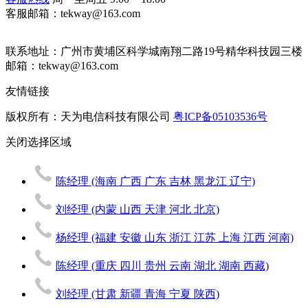
客服邮箱：tekway@163.com
联系地址：
广州市黄埔区科学城南翔二路19号精华科技园三楼
邮箱：tekway@163.com
友情链接
版权所有：天为电信科技有限公司
粤ICP备05103536号
关闭
选择区域
陈经理
(海南 广西 广东 吉林 黑龙江 辽宁)
刘经理
(内蒙 山西 天津 河北 北京)
杨经理
(福建 安徽 山东 浙江 江苏 上海 江西 河南)
陈经理
(重庆 四川 贵州 云南 湖北 湖南 西藏)
刘经理
(甘肃 新疆 青海 宁夏 陕西)