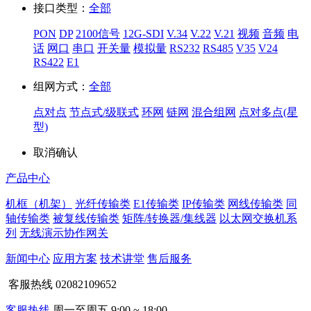
接口类型：
全部
PON
DP
2100信号
12G-SDI
V.34
V.22
V.21
视频
音频
电
话
网口
串口
开关量
模拟量
RS232
RS485
V35
V24
RS422
E1
组网方式：
全部
点对点
节点式/级联式
环网
链网
混合组网
点对多点(星
型)
取消
确认
产品中心
机框（机架）
光纤传输类
E1传输类
IP传输类
网线传输类
同
轴传输类
被复线传输类
矩阵/转换器/集线器
以太网交换机系
列
无线演示协作网关
新闻中心
应用方案
技术讲堂
售后服务
客服热线
02082109652
客服热线
周一至周五 9:00 ~ 18:00