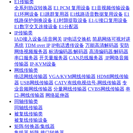
E1传输类
全系列协议转换器
E1 PCM 复用设备
E1音视频传输设备
E1环网设备
E1跳群复用器
E1线路语音数据复用设备
E1
线路保护倒换设备
E1时隙提取设备
E1-U接口复用设备
E1数字交叉连接设备
E1分配器
IP传输类
IAD接入设备/语音网关
IP电话交换机
简易网络可视对讲
系统
TDM over IP
IP电话透传设备
万能高清解码器
安防
网络视频服务器
标清编码器/解码器
高清编码器/解码器
串口服务器
开关量服务器
CAN总线服务器
IP网络音频
传输器
IP-KVM设备
网线传输类
电话网线传输器
VGA/KVM网线传输器
HDMI网线传输
器
USB网线传输器
CATV有线电视信号-网线传输器
专
业音频网线传输器
分量网线传输器
CVBS网线传输器
串
口-网线传输器
网络延伸器
同轴传输类
同轴线传输器
被复线传输类
被复线传输设备
矩阵/转换器/集线器
集线器
矩阵
接口转换器