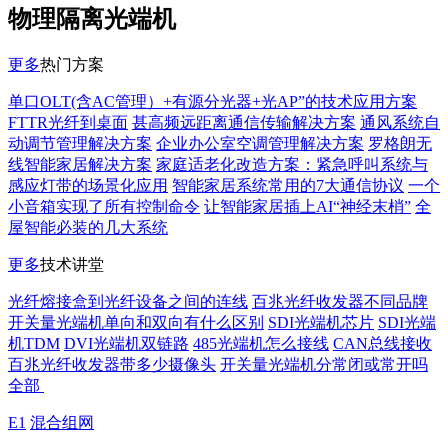
物理隔离光端机
更多
热门方案
单口OLT(含AC管理）+有源分光器+光AP”的技术应用方案
FTTR光纤到桌面
甚高频远距离通信传输解决方案
通风系统自
动调节管理解决方案
企业办公室空调管理解决方案
罗格朗无
线智能家居解决方案
家庭适老化改造方案：紧急呼叫系统与
感应灯带的场景化应用
智能家居系统常用的7大通信协议
一个
小音箱实现了所有控制命令
让智能家居插上AI“神经末梢”
全
屋智能必装的几大系统
更多
技术讲堂
光纤熔接盒到光纤设备之间的连线
百兆光纤收发器不同品牌
开关量光端机单向和双向有什么区别
SDI光端机芯片
SDI光端
机TDM
DVI光端机双链路
485光端机怎么接线
CAN总线接收
百兆光纤收发器带多少摄像头
开关量光端机分常闭或常开吗
全部
E1
混合组网