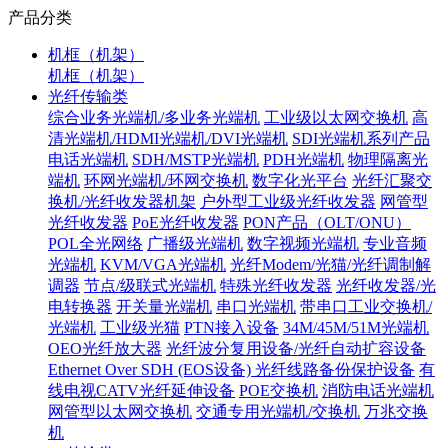
产品分类
机框（机架）
机框（机架）
光纤传输类
综合业务光端机/多业务光端机
工业级以太网交换机
高
清光端机/HDMI光端机/DVI光端机
SDI光端机系列产品
电话光端机
SDH/MSTP光端机
PDH光端机
物理隔离光
端机
环网光端机/环网交换机
数字化光平台
光纤汇聚交
换机/光纤收发器机架
户外型工业级光纤收发器
网管型
光纤收发器
PoE光纤收发器
PON产品（OLT/ONU）
POL全光网络
广播级光端机
数字视频光端机
专业音频
光端机
KVM/VGA光端机
光纤Modem/光猫/光纤调制解
调器
节点/级联式光端机
特殊光纤收发器
光纤收发器/光
电转换器
开关量光端机
串口光端机
带串口工业交换机/
光端机
工业级光猫
PTN接入设备
34M/45M/51M光端机
OEO光纤放大器
光纤波分复用设备/光纤自动扩容设备
Ethernet Over SDH (EOS设备)
光纤线路备份保护设备
有
线电视CATV光纤延伸设备
POE交换机
消防电话光端机
网管型以太网交换机
交通专用光端机/交换机
万兆交换
机