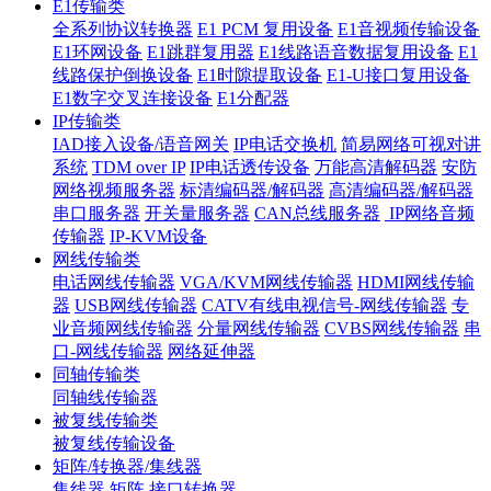
E1传输类
全系列协议转换器
E1 PCM 复用设备
E1音视频传输设备
E1环网设备
E1跳群复用器
E1线路语音数据复用设备
E1
线路保护倒换设备
E1时隙提取设备
E1-U接口复用设备
E1数字交叉连接设备
E1分配器
IP传输类
IAD接入设备/语音网关
IP电话交换机
简易网络可视对讲
系统
TDM over IP
IP电话透传设备
万能高清解码器
安防
网络视频服务器
标清编码器/解码器
高清编码器/解码器
串口服务器
开关量服务器
CAN总线服务器
IP网络音频
传输器
IP-KVM设备
网线传输类
电话网线传输器
VGA/KVM网线传输器
HDMI网线传输
器
USB网线传输器
CATV有线电视信号-网线传输器
专
业音频网线传输器
分量网线传输器
CVBS网线传输器
串
口-网线传输器
网络延伸器
同轴传输类
同轴线传输器
被复线传输类
被复线传输设备
矩阵/转换器/集线器
集线器
矩阵
接口转换器