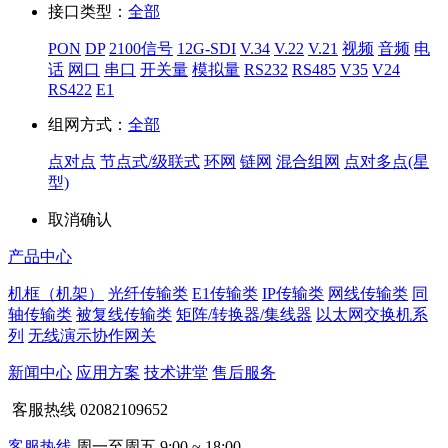
接口类型：
全部
PON
DP
2100信号
12G-SDI
V.34
V.22
V.21
视频
音频
电
话
网口
串口
开关量
模拟量
RS232
RS485
V35
V24
RS422
E1
组网方式：
全部
点对点
节点式/级联式
环网
链网
混合组网
点对多点(星
型)
取消
确认
产品中心
机框（机架）
光纤传输类
E1传输类
IP传输类
网线传输类
同
轴传输类
被复线传输类
矩阵/转换器/集线器
以太网交换机系
列
无线演示协作网关
新闻中心
应用方案
技术讲堂
售后服务
客服热线
02082109652
客服热线
周一至周五 9:00 ~ 18:00