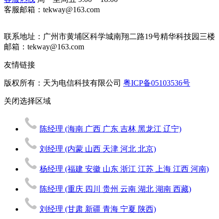
客服邮箱：tekway@163.com
联系地址：
广州市黄埔区科学城南翔二路19号精华科技园三楼
邮箱：tekway@163.com
友情链接
版权所有：天为电信科技有限公司
粤ICP备05103536号
关闭
选择区域
陈经理
(海南 广西 广东 吉林 黑龙江 辽宁)
刘经理
(内蒙 山西 天津 河北 北京)
杨经理
(福建 安徽 山东 浙江 江苏 上海 江西 河南)
陈经理
(重庆 四川 贵州 云南 湖北 湖南 西藏)
刘经理
(甘肃 新疆 青海 宁夏 陕西)