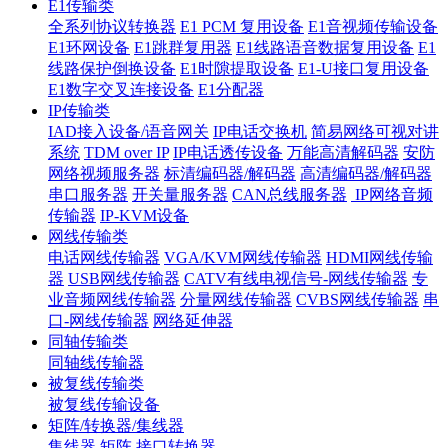
E1传输类
全系列协议转换器
E1 PCM 复用设备
E1音视频传输设备
E1环网设备
E1跳群复用器
E1线路语音数据复用设备
E1
线路保护倒换设备
E1时隙提取设备
E1-U接口复用设备
E1数字交叉连接设备
E1分配器
IP传输类
IAD接入设备/语音网关
IP电话交换机
简易网络可视对讲
系统
TDM over IP
IP电话透传设备
万能高清解码器
安防
网络视频服务器
标清编码器/解码器
高清编码器/解码器
串口服务器
开关量服务器
CAN总线服务器
IP网络音频
传输器
IP-KVM设备
网线传输类
电话网线传输器
VGA/KVM网线传输器
HDMI网线传输
器
USB网线传输器
CATV有线电视信号-网线传输器
专
业音频网线传输器
分量网线传输器
CVBS网线传输器
串
口-网线传输器
网络延伸器
同轴传输类
同轴线传输器
被复线传输类
被复线传输设备
矩阵/转换器/集线器
集线器
矩阵
接口转换器