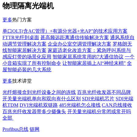
物理隔离光端机
更多
热门方案
单口OLT(含AC管理）+有源分光器+光AP”的技术应用方案
FTTR光纤到桌面
甚高频远距离通信传输解决方案
通风系统自
动调节管理解决方案
企业办公室空调管理解决方案
罗格朗无
线智能家居解决方案
家庭适老化改造方案：紧急呼叫系统与
感应灯带的场景化应用
智能家居系统常用的7大通信协议
一个
小音箱实现了所有控制命令
让智能家居插上AI“神经末梢”
全
屋智能必装的几大系统
更多
技术讲堂
光纤熔接盒到光纤设备之间的连线
百兆光纤收发器不同品牌
开关量光端机单向和双向有什么区别
SDI光端机芯片
SDI光端
机TDM
DVI光端机双链路
485光端机怎么接线
CAN总线接收
百兆光纤收发器带多少摄像头
开关量光端机分常闭或常开吗
全部
Profibus总线
链网