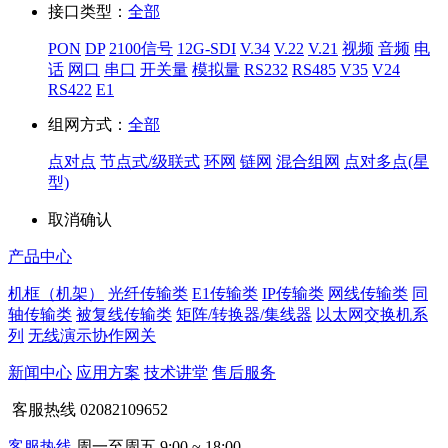
接口类型：
全部
PON
DP
2100信号
12G-SDI
V.34
V.22
V.21
视频
音频
电
话
网口
串口
开关量
模拟量
RS232
RS485
V35
V24
RS422
E1
组网方式：
全部
点对点
节点式/级联式
环网
链网
混合组网
点对多点(星
型)
取消
确认
产品中心
机框（机架）
光纤传输类
E1传输类
IP传输类
网线传输类
同
轴传输类
被复线传输类
矩阵/转换器/集线器
以太网交换机系
列
无线演示协作网关
新闻中心
应用方案
技术讲堂
售后服务
客服热线
02082109652
客服热线
周一至周五 9:00 ~ 18:00