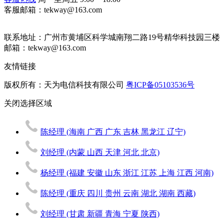
客服邮箱：tekway@163.com
联系地址：
广州市黄埔区科学城南翔二路19号精华科技园三楼
邮箱：tekway@163.com
友情链接
版权所有：天为电信科技有限公司
粤ICP备05103536号
关闭
选择区域
陈经理
(海南 广西 广东 吉林 黑龙江 辽宁)
刘经理
(内蒙 山西 天津 河北 北京)
杨经理
(福建 安徽 山东 浙江 江苏 上海 江西 河南)
陈经理
(重庆 四川 贵州 云南 湖北 湖南 西藏)
刘经理
(甘肃 新疆 青海 宁夏 陕西)