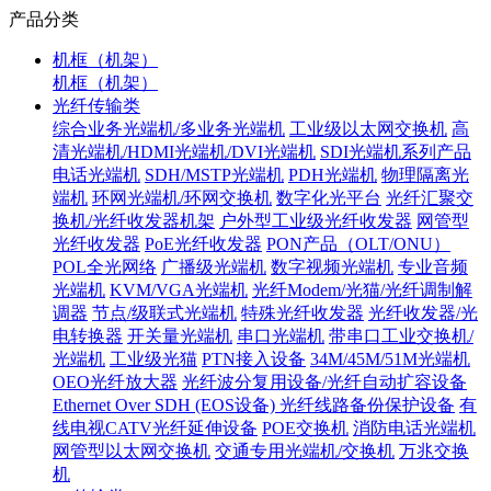
产品分类
机框（机架）
机框（机架）
光纤传输类
综合业务光端机/多业务光端机
工业级以太网交换机
高
清光端机/HDMI光端机/DVI光端机
SDI光端机系列产品
电话光端机
SDH/MSTP光端机
PDH光端机
物理隔离光
端机
环网光端机/环网交换机
数字化光平台
光纤汇聚交
换机/光纤收发器机架
户外型工业级光纤收发器
网管型
光纤收发器
PoE光纤收发器
PON产品（OLT/ONU）
POL全光网络
广播级光端机
数字视频光端机
专业音频
光端机
KVM/VGA光端机
光纤Modem/光猫/光纤调制解
调器
节点/级联式光端机
特殊光纤收发器
光纤收发器/光
电转换器
开关量光端机
串口光端机
带串口工业交换机/
光端机
工业级光猫
PTN接入设备
34M/45M/51M光端机
OEO光纤放大器
光纤波分复用设备/光纤自动扩容设备
Ethernet Over SDH (EOS设备)
光纤线路备份保护设备
有
线电视CATV光纤延伸设备
POE交换机
消防电话光端机
网管型以太网交换机
交通专用光端机/交换机
万兆交换
机