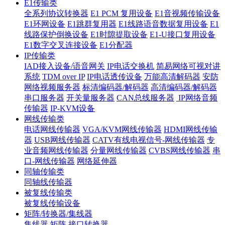
E1传输类
全系列协议转换器
E1 PCM 复用设备
E1音视频传输设备
E1环网设备
E1跳群复用器
E1线路语音数据复用设备
E1
线路保护倒换设备
E1时隙提取设备
E1-U接口复用设备
E1数字交叉连接设备
E1分配器
IP传输类
IAD接入设备/语音网关
IP电话交换机
简易网络可视对讲
系统
TDM over IP
IP电话透传设备
万能高清解码器
安防
网络视频服务器
标清编码器/解码器
高清编码器/解码器
串口服务器
开关量服务器
CAN总线服务器
IP网络音频
传输器
IP-KVM设备
网线传输类
电话网线传输器
VGA/KVM网线传输器
HDMI网线传输
器
USB网线传输器
CATV有线电视信号-网线传输器
专
业音频网线传输器
分量网线传输器
CVBS网线传输器
串
口-网线传输器
网络延伸器
同轴传输类
同轴线传输器
被复线传输类
被复线传输设备
矩阵/转换器/集线器
集线器
矩阵
接口转换器