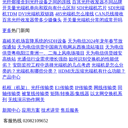
光纤熔接盒到光纤设备之间的连线
百兆光纤收发器不同品牌
开关量光端机单向和双向有什么区别
SDI光端机芯片
SDI光端
机TDM
DVI光端机双链路
485光端机怎么接线
CAN总线接收
百兆光纤收发器带多少摄像头
开关量光端机分常闭或常开吗
更多
热门新闻
嘉峪关机场盲降系统的SDH设备
天为电信2024年龙年春节放
假通知
天为电信供货中国南方电网从西换流站项目
天为电信
供货粤电阳江青洲一、二海上风电场项目
天为电信供货雄安
高铁站
光通信行业需求增长强劲
如何识别交换机的性能优
劣？
安防监控工程中选择光端机的几点考虑
光端机是怎么分
类的？光端机有哪些分类？
HDMI无压缩光端机有什么功能？
产品中心
机框（机架）
光纤传输类
E1传输类
IP传输类
网线传输类
同
轴传输类
被复线传输类
矩阵/转换器/集线器
以太网交换机系
列
无线演示协作网关
新闻中心
应用方案
技术讲堂
售后服务
客服热线
02082109652