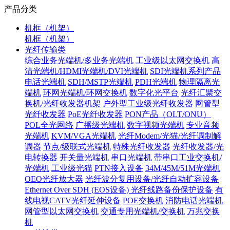
产品分类
机框（机架）
机框（机架）
光纤传输类
综合业务光端机/多业务光端机
工业级以太网交换机
高
清光端机/HDMI光端机/DVI光端机
SDI光端机系列产品
电话光端机
SDH/MSTP光端机
PDH光端机
物理隔离光
端机
环网光端机/环网交换机
数字化光平台
光纤汇聚交
换机/光纤收发器机架
户外型工业级光纤收发器
网管型
光纤收发器
PoE光纤收发器
PON产品（OLT/ONU）
POL全光网络
广播级光端机
数字视频光端机
专业音频
光端机
KVM/VGA光端机
光纤Modem/光猫/光纤调制解
调器
节点/级联式光端机
特殊光纤收发器
光纤收发器/光
电转换器
开关量光端机
串口光端机
带串口工业交换机/
光端机
工业级光猫
PTN接入设备
34M/45M/51M光端机
OEO光纤放大器
光纤波分复用设备/光纤自动扩容设备
Ethernet Over SDH (EOS设备)
光纤线路备份保护设备
有
线电视CATV光纤延伸设备
POE交换机
消防电话光端机
网管型以太网交换机
交通专用光端机/交换机
万兆交换
机