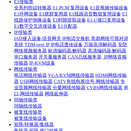
E1传输类
全系列协议转换器
E1 PCM 复用设备
E1音视频传输设备
E1环网设备
E1跳群复用器
E1线路语音数据复用设备
E1
线路保护倒换设备
E1时隙提取设备
E1-U接口复用设备
E1数字交叉连接设备
E1分配器
IP传输类
IAD接入设备/语音网关
IP电话交换机
简易网络可视对讲
系统
TDM over IP
IP电话透传设备
万能高清解码器
安防
网络视频服务器
标清编码器/解码器
高清编码器/解码器
串口服务器
开关量服务器
CAN总线服务器
IP网络音频
传输器
IP-KVM设备
网线传输类
电话网线传输器
VGA/KVM网线传输器
HDMI网线传输
器
USB网线传输器
CATV有线电视信号-网线传输器
专
业音频网线传输器
分量网线传输器
CVBS网线传输器
串
口-网线传输器
网络延伸器
同轴传输类
同轴线传输器
被复线传输类
被复线传输设备
矩阵/转换器/集线器
集线器
矩阵
接口转换器