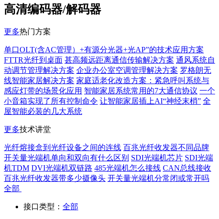
高清编码器/解码器
更多
热门方案
单口OLT(含AC管理）+有源分光器+光AP”的技术应用方案
FTTR光纤到桌面
甚高频远距离通信传输解决方案
通风系统自
动调节管理解决方案
企业办公室空调管理解决方案
罗格朗无
线智能家居解决方案
家庭适老化改造方案：紧急呼叫系统与
感应灯带的场景化应用
智能家居系统常用的7大通信协议
一个
小音箱实现了所有控制命令
让智能家居插上AI“神经末梢”
全
屋智能必装的几大系统
更多
技术讲堂
光纤熔接盒到光纤设备之间的连线
百兆光纤收发器不同品牌
开关量光端机单向和双向有什么区别
SDI光端机芯片
SDI光端
机TDM
DVI光端机双链路
485光端机怎么接线
CAN总线接收
百兆光纤收发器带多少摄像头
开关量光端机分常闭或常开吗
全部
接口类型：
全部