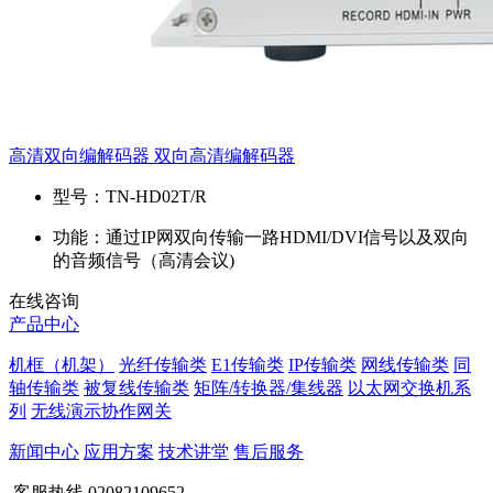
高清双向编解码器 双向高清编解码器
型号：
TN-HD02T/R
功能：
通过IP网双向传输一路HDMI/DVI信号以及双向
的音频信号（高清会议)
在线咨询
产品中心
机框（机架）
光纤传输类
E1传输类
IP传输类
网线传输类
同
轴传输类
被复线传输类
矩阵/转换器/集线器
以太网交换机系
列
无线演示协作网关
新闻中心
应用方案
技术讲堂
售后服务
客服热线
02082109652