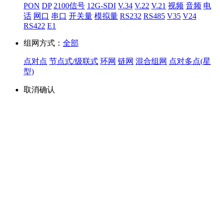
PON
DP
2100信号
12G-SDI
V.34
V.22
V.21
视频
音频
电
话
网口
串口
开关量
模拟量
RS232
RS485
V35
V24
RS422
E1
组网方式：
全部
点对点
节点式/级联式
环网
链网
混合组网
点对多点(星
型)
取消
确认