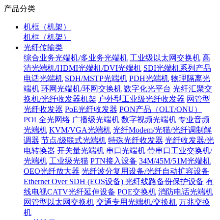
产品分类
机框（机架）
机框（机架）
光纤传输类
综合业务光端机/多业务光端机
工业级以太网交换机
高
清光端机/HDMI光端机/DVI光端机
SDI光端机系列产品
电话光端机
SDH/MSTP光端机
PDH光端机
物理隔离光
端机
环网光端机/环网交换机
数字化光平台
光纤汇聚交
换机/光纤收发器机架
户外型工业级光纤收发器
网管型
光纤收发器
PoE光纤收发器
PON产品（OLT/ONU）
POL全光网络
广播级光端机
数字视频光端机
专业音频
光端机
KVM/VGA光端机
光纤Modem/光猫/光纤调制解
调器
节点/级联式光端机
特殊光纤收发器
光纤收发器/光
电转换器
开关量光端机
串口光端机
带串口工业交换机/
光端机
工业级光猫
PTN接入设备
34M/45M/51M光端机
OEO光纤放大器
光纤波分复用设备/光纤自动扩容设备
Ethernet Over SDH (EOS设备)
光纤线路备份保护设备
有
线电视CATV光纤延伸设备
POE交换机
消防电话光端机
网管型以太网交换机
交通专用光端机/交换机
万兆交换
机