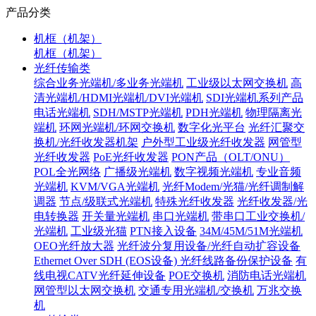
产品分类
机框（机架）
机框（机架）
光纤传输类
综合业务光端机/多业务光端机
工业级以太网交换机
高
清光端机/HDMI光端机/DVI光端机
SDI光端机系列产品
电话光端机
SDH/MSTP光端机
PDH光端机
物理隔离光
端机
环网光端机/环网交换机
数字化光平台
光纤汇聚交
换机/光纤收发器机架
户外型工业级光纤收发器
网管型
光纤收发器
PoE光纤收发器
PON产品（OLT/ONU）
POL全光网络
广播级光端机
数字视频光端机
专业音频
光端机
KVM/VGA光端机
光纤Modem/光猫/光纤调制解
调器
节点/级联式光端机
特殊光纤收发器
光纤收发器/光
电转换器
开关量光端机
串口光端机
带串口工业交换机/
光端机
工业级光猫
PTN接入设备
34M/45M/51M光端机
OEO光纤放大器
光纤波分复用设备/光纤自动扩容设备
Ethernet Over SDH (EOS设备)
光纤线路备份保护设备
有
线电视CATV光纤延伸设备
POE交换机
消防电话光端机
网管型以太网交换机
交通专用光端机/交换机
万兆交换
机