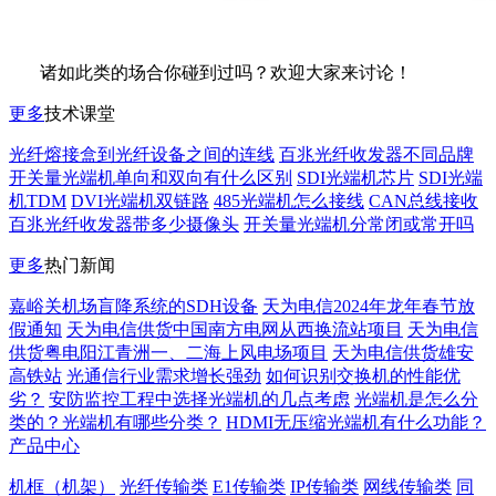
诸如此类的场合你碰到过吗？欢迎大家来讨论！
更多
技术课堂
光纤熔接盒到光纤设备之间的连线
百兆光纤收发器不同品牌
开关量光端机单向和双向有什么区别
SDI光端机芯片
SDI光端
机TDM
DVI光端机双链路
485光端机怎么接线
CAN总线接收
百兆光纤收发器带多少摄像头
开关量光端机分常闭或常开吗
更多
热门新闻
嘉峪关机场盲降系统的SDH设备
天为电信2024年龙年春节放
假通知
天为电信供货中国南方电网从西换流站项目
天为电信
供货粤电阳江青洲一、二海上风电场项目
天为电信供货雄安
高铁站
光通信行业需求增长强劲
如何识别交换机的性能优
劣？
安防监控工程中选择光端机的几点考虑
光端机是怎么分
类的？光端机有哪些分类？
HDMI无压缩光端机有什么功能？
产品中心
机框（机架）
光纤传输类
E1传输类
IP传输类
网线传输类
同