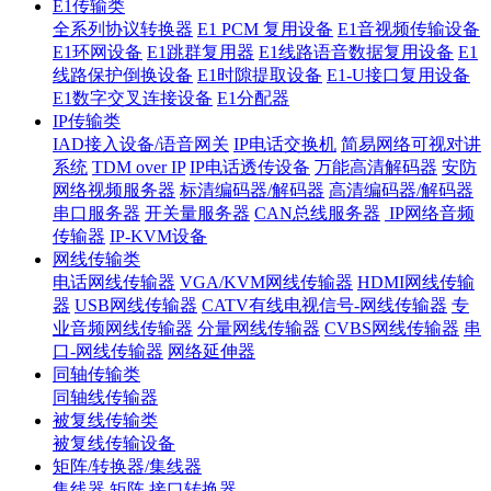
E1传输类
全系列协议转换器
E1 PCM 复用设备
E1音视频传输设备
E1环网设备
E1跳群复用器
E1线路语音数据复用设备
E1
线路保护倒换设备
E1时隙提取设备
E1-U接口复用设备
E1数字交叉连接设备
E1分配器
IP传输类
IAD接入设备/语音网关
IP电话交换机
简易网络可视对讲
系统
TDM over IP
IP电话透传设备
万能高清解码器
安防
网络视频服务器
标清编码器/解码器
高清编码器/解码器
串口服务器
开关量服务器
CAN总线服务器
IP网络音频
传输器
IP-KVM设备
网线传输类
电话网线传输器
VGA/KVM网线传输器
HDMI网线传输
器
USB网线传输器
CATV有线电视信号-网线传输器
专
业音频网线传输器
分量网线传输器
CVBS网线传输器
串
口-网线传输器
网络延伸器
同轴传输类
同轴线传输器
被复线传输类
被复线传输设备
矩阵/转换器/集线器
集线器
矩阵
接口转换器