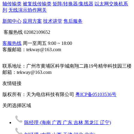
轴传输类
被复线传输类
矩阵/转换器/集线器
以太网交换机系
列
无线演示协作网关
新闻中心
应用方案
技术讲堂
售后服务
客服热线
02082109652
客服热线
周一至周五 9:00 ~ 18:00
客服邮箱：tekway@163.com
联系地址：
广州市黄埔区科学城南翔二路19号精华科技园三楼
邮箱：tekway@163.com
友情链接
版权所有：天为电信科技有限公司
粤ICP备05103536号
关闭
选择区域
陈经理
(海南 广西 广东 吉林 黑龙江 辽宁)