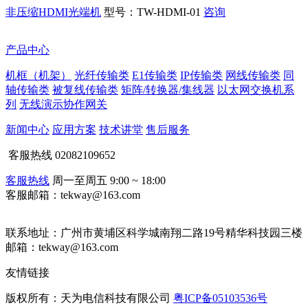
非压缩HDMI光端机
型号：TW-HDMI-01
咨询
产品中心
机框（机架）
光纤传输类
E1传输类
IP传输类
网线传输类
同
轴传输类
被复线传输类
矩阵/转换器/集线器
以太网交换机系
列
无线演示协作网关
新闻中心
应用方案
技术讲堂
售后服务
客服热线
02082109652
客服热线
周一至周五 9:00 ~ 18:00
客服邮箱：tekway@163.com
联系地址：
广州市黄埔区科学城南翔二路19号精华科技园三楼
邮箱：tekway@163.com
友情链接
版权所有：天为电信科技有限公司
粤ICP备05103536号