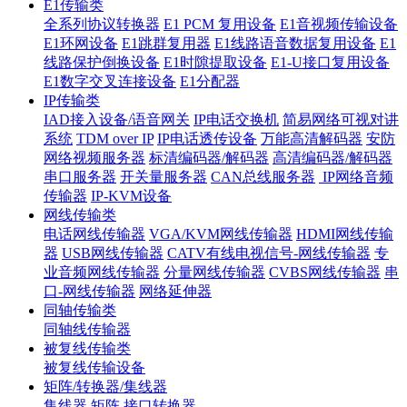
E1传输类
全系列协议转换器
E1 PCM 复用设备
E1音视频传输设备
E1环网设备
E1跳群复用器
E1线路语音数据复用设备
E1
线路保护倒换设备
E1时隙提取设备
E1-U接口复用设备
E1数字交叉连接设备
E1分配器
IP传输类
IAD接入设备/语音网关
IP电话交换机
简易网络可视对讲
系统
TDM over IP
IP电话透传设备
万能高清解码器
安防
网络视频服务器
标清编码器/解码器
高清编码器/解码器
串口服务器
开关量服务器
CAN总线服务器
IP网络音频
传输器
IP-KVM设备
网线传输类
电话网线传输器
VGA/KVM网线传输器
HDMI网线传输
器
USB网线传输器
CATV有线电视信号-网线传输器
专
业音频网线传输器
分量网线传输器
CVBS网线传输器
串
口-网线传输器
网络延伸器
同轴传输类
同轴线传输器
被复线传输类
被复线传输设备
矩阵/转换器/集线器
集线器
矩阵
接口转换器