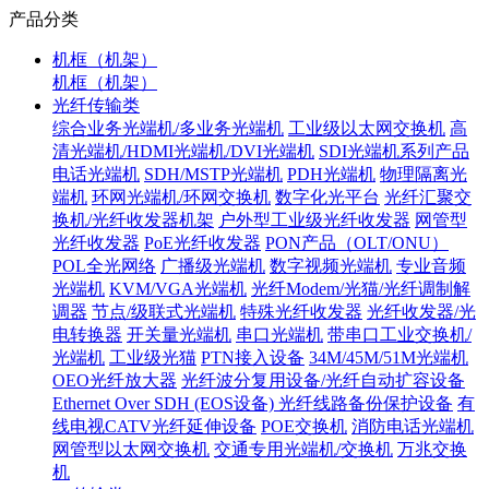
产品分类
机框（机架）
机框（机架）
光纤传输类
综合业务光端机/多业务光端机
工业级以太网交换机
高
清光端机/HDMI光端机/DVI光端机
SDI光端机系列产品
电话光端机
SDH/MSTP光端机
PDH光端机
物理隔离光
端机
环网光端机/环网交换机
数字化光平台
光纤汇聚交
换机/光纤收发器机架
户外型工业级光纤收发器
网管型
光纤收发器
PoE光纤收发器
PON产品（OLT/ONU）
POL全光网络
广播级光端机
数字视频光端机
专业音频
光端机
KVM/VGA光端机
光纤Modem/光猫/光纤调制解
调器
节点/级联式光端机
特殊光纤收发器
光纤收发器/光
电转换器
开关量光端机
串口光端机
带串口工业交换机/
光端机
工业级光猫
PTN接入设备
34M/45M/51M光端机
OEO光纤放大器
光纤波分复用设备/光纤自动扩容设备
Ethernet Over SDH (EOS设备)
光纤线路备份保护设备
有
线电视CATV光纤延伸设备
POE交换机
消防电话光端机
网管型以太网交换机
交通专用光端机/交换机
万兆交换
机