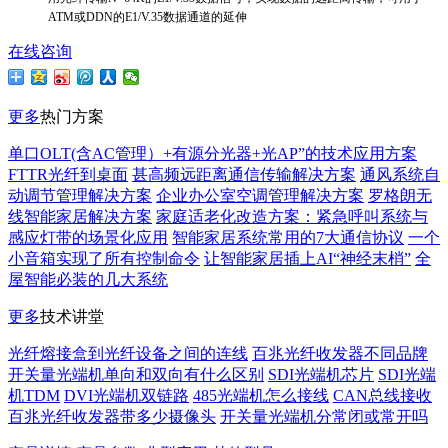
ATM或DDN的E1/V.35数据通道的延伸
在线咨询
更多
热门方案
单口OLT(含AC管理）+有源分光器+光AP”的技术应用方案
FTTR光纤到桌面
甚高频远距离通信传输解决方案
通风系统自
动调节管理解决方案
企业办公室空调管理解决方案
罗格朗无
线智能家居解决方案
家庭适老化改造方案：紧急呼叫系统与
感应灯带的场景化应用
智能家居系统常用的7大通信协议
一个
小音箱实现了所有控制命令
让智能家居插上AI“神经末梢”
全
屋智能必装的几大系统
更多
技术讲堂
光纤熔接盒到光纤设备之间的连线
百兆光纤收发器不同品牌
开关量光端机单向和双向有什么区别
SDI光端机芯片
SDI光端
机TDM
DVI光端机双链路
485光端机怎么接线
CAN总线接收
百兆光纤收发器带多少摄像头
开关量光端机分常闭或常开吗