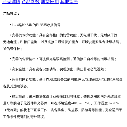
产品详情
产品参数
典型应用
其他型号
产品特点：
• 1～4路N×64K的E1/V.35数据信号
• 完善的保护功能：具有全部接口的防雷功能，无电磁干扰，无射频干扰，
无地电流，E1接口监测，以及光接口通道保护能力，可以说是安防专业级功能，
通信级保护；
• 完善的告警输出：可提供光路误码监测，通信接口自检等的指示功能；
• 高安全性：具有设备识别功能，实现加密，防止非法窃取视频；
• 完善的网管功能：基于PC机或服务器的网络/网元管理系统可管理的局端设
备及其远端设备。
• 稳定性高：采用模块化设计业务接口相对独立，整机选用国内外先进且质
量可靠的电子元器件和光器件，可在环境温度-40℃～+75℃、工作湿度0～95%
（无冷凝）的状态下正常工作，具备防尘、防盐雾、防酸雾等性能，完全适用于
工作条件更苛刻的野外环境。