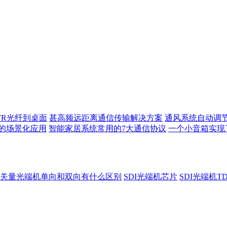
TR光纤到桌面
甚高频远距离通信传输解决方案
通风系统自动调
的场景化应用
智能家居系统常用的7大通信协议
一个小音箱实现
关量光端机单向和双向有什么区别
SDI光端机芯片
SDI光端机T