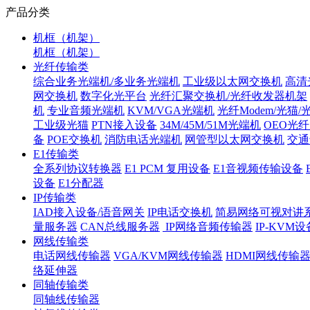
产品分类
机框（机架）
机框（机架）
光纤传输类
综合业务光端机/多业务光端机
工业级以太网交换机
高清
网交换机
数字化光平台
光纤汇聚交换机/光纤收发器机架
机
专业音频光端机
KVM/VGA光端机
光纤Modem/光猫
工业级光猫
PTN接入设备
34M/45M/51M光端机
OEO光
备
POE交换机
消防电话光端机
网管型以太网交换机
交通
E1传输类
全系列协议转换器
E1 PCM 复用设备
E1音视频传输设备
设备
E1分配器
IP传输类
IAD接入设备/语音网关
IP电话交换机
简易网络可视对讲
量服务器
CAN总线服务器
IP网络音频传输器
IP-KVM设
网线传输类
电话网线传输器
VGA/KVM网线传输器
HDMI网线传输
络延伸器
同轴传输类
同轴线传输器