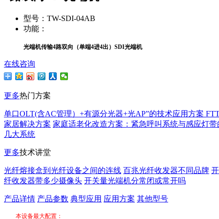
型号：
TW-SDI-04AB
功能：
光端机传输4路双向（单端
4进4出
）SDI光端机
在线咨询
更多
热门方案
单口OLT(含AC管理）+有源分光器+光AP”的技术应用方案 FT
家居解决方案
家庭适老化改造方案：紧急呼叫系统与感应灯带
几大系统
更多
技术讲堂
光纤熔接盒到光纤设备之间的连线
百兆光纤收发器不同品牌
开
纤收发器带多少摄像头
开关量光端机分常闭或常开吗
产品详情
产品参数
典型应用
应用方案
其他型号
本设备最大配置：