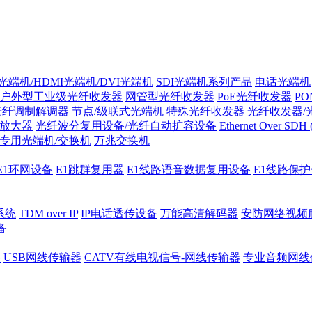
光端机/HDMI光端机/DVI光端机
SDI光端机系列产品
电话光端机
户外型工业级光纤收发器
网管型光纤收发器
PoE光纤收发器
P
/光纤调制解调器
节点/级联式光端机
特殊光纤收发器
光纤收发器/
纤放大器
光纤波分复用设备/光纤自动扩容设备
Ethernet Over SD
专用光端机/交换机
万兆交换机
E1环网设备
E1跳群复用器
E1线路语音数据复用设备
E1线路保
系统
TDM over IP
IP电话透传设备
万能高清解码器
安防网络视频
备
器
USB网线传输器
CATV有线电视信号-网线传输器
专业音频网线