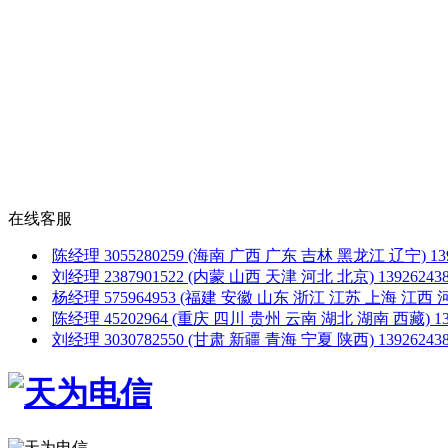
在线客服
陈经理
3055280259
(海南 广西 广东 吉林 黑龙江 辽宁)
1
刘经理
2387901522
(内蒙 山西 天津 河北 北京)
1392624
杨经理
575964953
(福建 安徽 山东 浙江 江苏 上海 江西 
陈经理
45202964
(重庆 四川 贵州 云南 湖北 湖南 西藏)
1
刘经理
3030782550
(甘肃 新疆 青海 宁夏 陕西)
1392624