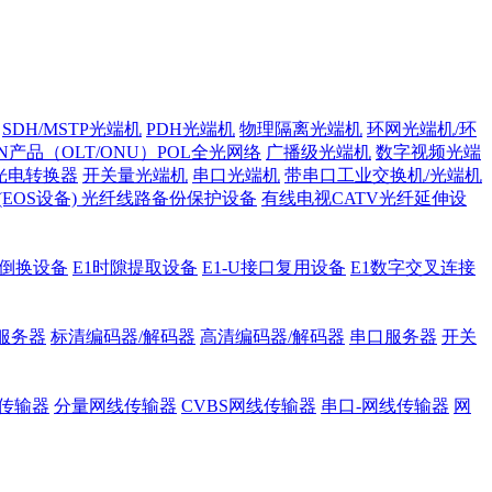
SDH/MSTP光端机
PDH光端机
物理隔离光端机
环网光端机/环
ON产品（OLT/ONU）POL全光网络
广播级光端机
数字视频光端
光电转换器
开关量光端机
串口光端机
带串口工业交换机/光端机
H (EOS设备)
光纤线路备份保护设备
有线电视CATV光纤延伸设
护倒换设备
E1时隙提取设备
E1-U接口复用设备
E1数字交叉连接
服务器
标清编码器/解码器
高清编码器/解码器
串口服务器
开关
传输器
分量网线传输器
CVBS网线传输器
串口-网线传输器
网