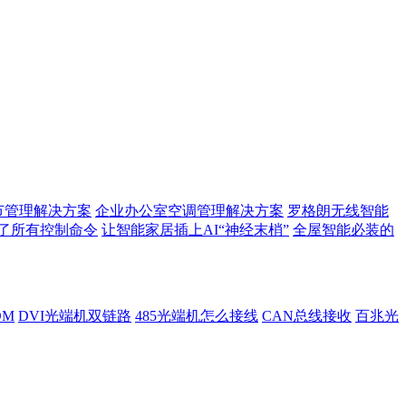
节管理解决方案
企业办公室空调管理解决方案
罗格朗无线智能
了所有控制命令
让智能家居插上AI“神经末梢”
全屋智能必装的
DM
DVI光端机双链路
485光端机怎么接线
CAN总线接收
百兆光