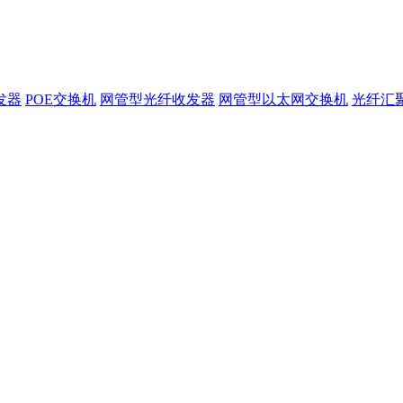
发器
POE交换机
网管型光纤收发器
网管型以太网交换机
光纤汇