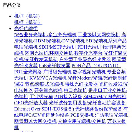
产品分类
机框（机架）
机框（机架）
光纤传输类
综合业务光端机/多业务光端机
工业级以太网交换机
高
清光端机/HDMI光端机/DVI光端机
SDI光端机系列产品
电话光端机
SDH/MSTP光端机
PDH光端机
物理隔离光
端机
环网光端机/环网交换机
数字化光平台
光纤汇聚交
换机/光纤收发器机架
户外型工业级光纤收发器
网管型
光纤收发器
PoE光纤收发器
PON产品（OLT/ONU）
POL全光网络
广播级光端机
数字视频光端机
专业音频
光端机
KVM/VGA光端机
光纤Modem/光猫/光纤调制解
调器
节点/级联式光端机
特殊光纤收发器
光纤收发器/光
电转换器
开关量光端机
串口光端机
带串口工业交换机/
光端机
工业级光猫
PTN接入设备
34M/45M/51M光端机
OEO光纤放大器
光纤波分复用设备/光纤自动扩容设备
Ethernet Over SDH (EOS设备)
光纤线路备份保护设备
有
线电视CATV光纤延伸设备
POE交换机
消防电话光端机
网管型以太网交换机
交通专用光端机/交换机
万兆交换
机