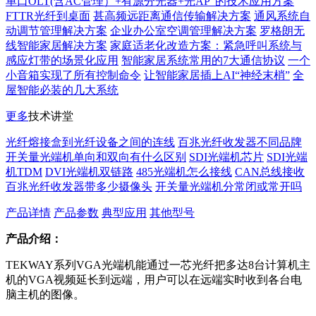
单口OLT(含AC管理）+有源分光器+光AP”的技术应用方案
FTTR光纤到桌面
甚高频远距离通信传输解决方案
通风系统自
动调节管理解决方案
企业办公室空调管理解决方案
罗格朗无
线智能家居解决方案
家庭适老化改造方案：紧急呼叫系统与
感应灯带的场景化应用
智能家居系统常用的7大通信协议
一个
小音箱实现了所有控制命令
让智能家居插上AI“神经末梢”
全
屋智能必装的几大系统
更多
技术讲堂
光纤熔接盒到光纤设备之间的连线
百兆光纤收发器不同品牌
开关量光端机单向和双向有什么区别
SDI光端机芯片
SDI光端
机TDM
DVI光端机双链路
485光端机怎么接线
CAN总线接收
百兆光纤收发器带多少摄像头
开关量光端机分常闭或常开吗
产品详情
产品参数
典型应用
其他型号
产品介绍：
TEKWAY系列VGA光端机能通过一芯光纤把多达8台计算机主
机的VGA视频延长到远端，用户可以在远端实时收到各台电
脑主机的图像。