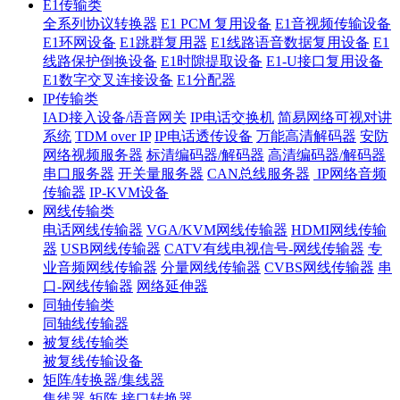
E1传输类
全系列协议转换器
E1 PCM 复用设备
E1音视频传输设备
E1环网设备
E1跳群复用器
E1线路语音数据复用设备
E1
线路保护倒换设备
E1时隙提取设备
E1-U接口复用设备
E1数字交叉连接设备
E1分配器
IP传输类
IAD接入设备/语音网关
IP电话交换机
简易网络可视对讲
系统
TDM over IP
IP电话透传设备
万能高清解码器
安防
网络视频服务器
标清编码器/解码器
高清编码器/解码器
串口服务器
开关量服务器
CAN总线服务器
IP网络音频
传输器
IP-KVM设备
网线传输类
电话网线传输器
VGA/KVM网线传输器
HDMI网线传输
器
USB网线传输器
CATV有线电视信号-网线传输器
专
业音频网线传输器
分量网线传输器
CVBS网线传输器
串
口-网线传输器
网络延伸器
同轴传输类
同轴线传输器
被复线传输类
被复线传输设备
矩阵/转换器/集线器
集线器
矩阵
接口转换器