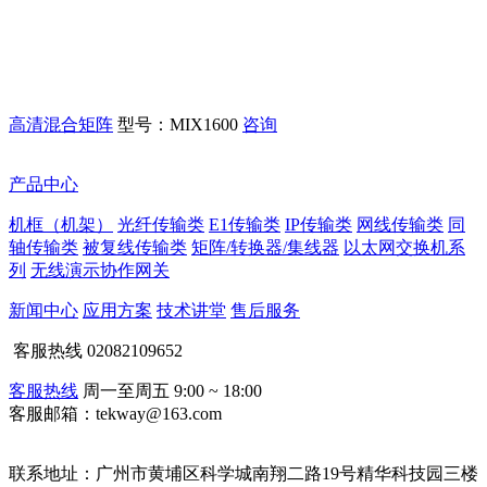
高清混合矩阵
型号：MIX1600
咨询
产品中心
机框（机架）
光纤传输类
E1传输类
IP传输类
网线传输类
同
轴传输类
被复线传输类
矩阵/转换器/集线器
以太网交换机系
列
无线演示协作网关
新闻中心
应用方案
技术讲堂
售后服务
客服热线
02082109652
客服热线
周一至周五 9:00 ~ 18:00
客服邮箱：tekway@163.com
联系地址：
广州市黄埔区科学城南翔二路19号精华科技园三楼