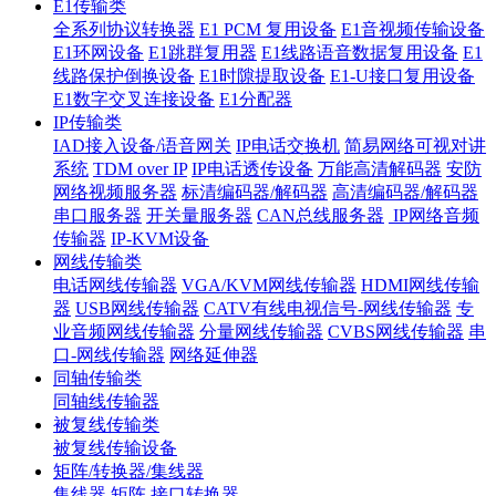
E1传输类
全系列协议转换器
E1 PCM 复用设备
E1音视频传输设备
E1环网设备
E1跳群复用器
E1线路语音数据复用设备
E1
线路保护倒换设备
E1时隙提取设备
E1-U接口复用设备
E1数字交叉连接设备
E1分配器
IP传输类
IAD接入设备/语音网关
IP电话交换机
简易网络可视对讲
系统
TDM over IP
IP电话透传设备
万能高清解码器
安防
网络视频服务器
标清编码器/解码器
高清编码器/解码器
串口服务器
开关量服务器
CAN总线服务器
IP网络音频
传输器
IP-KVM设备
网线传输类
电话网线传输器
VGA/KVM网线传输器
HDMI网线传输
器
USB网线传输器
CATV有线电视信号-网线传输器
专
业音频网线传输器
分量网线传输器
CVBS网线传输器
串
口-网线传输器
网络延伸器
同轴传输类
同轴线传输器
被复线传输类
被复线传输设备
矩阵/转换器/集线器
集线器
矩阵
接口转换器