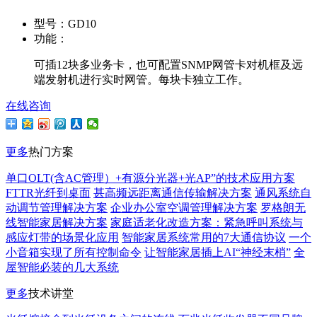
型号：
GD10
功能：
可插12块多业务卡，也可配置SNMP网管卡对机框及远
端发射机进行实时网管。每块卡独立工作。
在线咨询
更多
热门方案
单口OLT(含AC管理）+有源分光器+光AP”的技术应用方案
FTTR光纤到桌面
甚高频远距离通信传输解决方案
通风系统自
动调节管理解决方案
企业办公室空调管理解决方案
罗格朗无
线智能家居解决方案
家庭适老化改造方案：紧急呼叫系统与
感应灯带的场景化应用
智能家居系统常用的7大通信协议
一个
小音箱实现了所有控制命令
让智能家居插上AI“神经末梢”
全
屋智能必装的几大系统
更多
技术讲堂