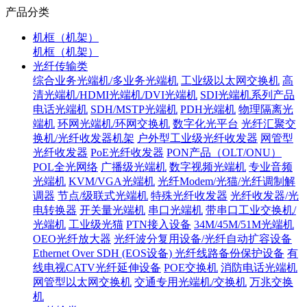
产品分类
机框（机架）
机框（机架）
光纤传输类
综合业务光端机/多业务光端机
工业级以太网交换机
高
清光端机/HDMI光端机/DVI光端机
SDI光端机系列产品
电话光端机
SDH/MSTP光端机
PDH光端机
物理隔离光
端机
环网光端机/环网交换机
数字化光平台
光纤汇聚交
换机/光纤收发器机架
户外型工业级光纤收发器
网管型
光纤收发器
PoE光纤收发器
PON产品（OLT/ONU）
POL全光网络
广播级光端机
数字视频光端机
专业音频
光端机
KVM/VGA光端机
光纤Modem/光猫/光纤调制解
调器
节点/级联式光端机
特殊光纤收发器
光纤收发器/光
电转换器
开关量光端机
串口光端机
带串口工业交换机/
光端机
工业级光猫
PTN接入设备
34M/45M/51M光端机
OEO光纤放大器
光纤波分复用设备/光纤自动扩容设备
Ethernet Over SDH (EOS设备)
光纤线路备份保护设备
有
线电视CATV光纤延伸设备
POE交换机
消防电话光端机
网管型以太网交换机
交通专用光端机/交换机
万兆交换
机