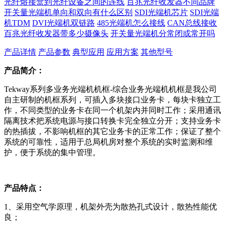
光纤熔接盒到光纤设备之间的连线
百兆光纤收发器不同品牌
开关量光端机单向和双向有什么区别
SDI光端机芯片
SDI光端
机TDM
DVI光端机双链路
485光端机怎么接线
CAN总线接收
百兆光纤收发器带多少摄像头
开关量光端机分常闭或常开吗
产品详情
产品参数
典型应用
应用方案
其他型号
产品简介：
Tekway系列多业务光端机机框-综合业务光端机机框是我公司
自主研制的机框系列，可插入多块接口业务卡，每块卡独立工
作，不同类型的业务卡在同一个机架内并同时工作；采用通讯
隔离技术把系统电源与接口转换卡完全独立分开；支持业务卡
的热插拔，不影响机框的其它业务卡的正常工作；保证了整个
系统的可靠性，适用于总局机房对整个系统的实时监测和维
护，便于系统的集中管理。
产品特点：
1、采用空气学原理，机架外壳为散热孔式设计，散热性能优
良；