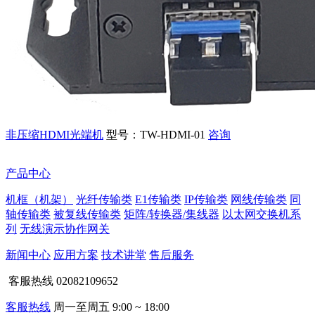
非压缩HDMI光端机
型号：TW-HDMI-01
咨询
产品中心
机框（机架）
光纤传输类
E1传输类
IP传输类
网线传输类
同
轴传输类
被复线传输类
矩阵/转换器/集线器
以太网交换机系
列
无线演示协作网关
新闻中心
应用方案
技术讲堂
售后服务
客服热线
02082109652
客服热线
周一至周五 9:00 ~ 18:00