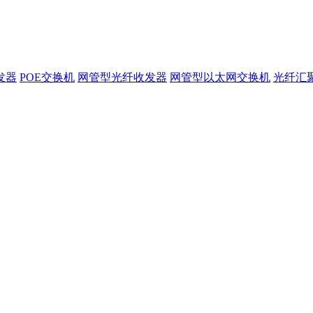
发器
POE交换机
网管型光纤收发器
网管型以太网交换机
光纤汇