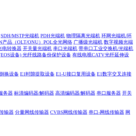
SDH/MSTP光端机
PDH光端机
物理隔离光端机
环网光端机/环
ON产品（OLT/ONU）POL全光网络
广播级光端机
数字视频光端
光电转换器
开关量光端机
串口光端机
带串口工业交换机/光端机
H (EOS设备)
光纤线路备份保护设备
有线电视CATV光纤延伸设
护倒换设备
E1时隙提取设备
E1-U接口复用设备
E1数字交叉连接
服务器
标清编码器/解码器
高清编码器/解码器
串口服务器
开关
传输器
分量网线传输器
CVBS网线传输器
串口-网线传输器
网