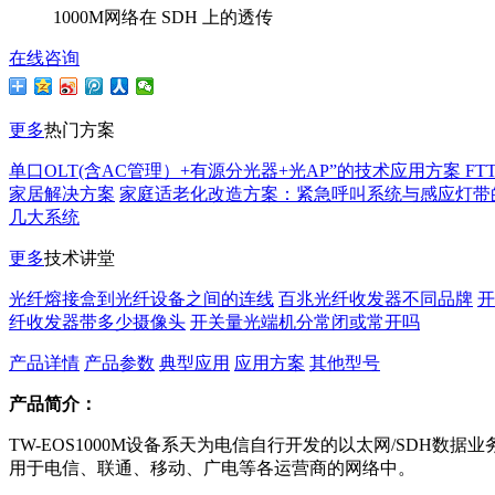
1000M网络在 SDH 上的透传
在线咨询
更多
热门方案
单口OLT(含AC管理）+有源分光器+光AP”的技术应用方案 FT
家居解决方案
家庭适老化改造方案：紧急呼叫系统与感应灯带
几大系统
更多
技术讲堂
光纤熔接盒到光纤设备之间的连线
百兆光纤收发器不同品牌
开
纤收发器带多少摄像头
开关量光端机分常闭或常开吗
产品详情
产品参数
典型应用
应用方案
其他型号
产品简介：
TW-EOS1000M设备系天为电信自行开发的以太网/SDH
用于电信、联通、移动、广电等各运营商的网络中。