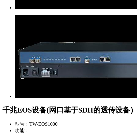
千兆EOS设备(网口基于SDH的透传设备
型号：
TW-EOS1000
功能：