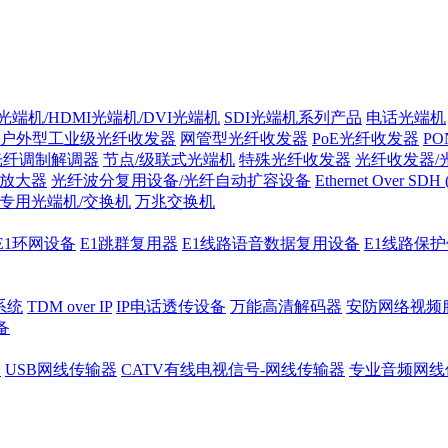
光端机/HDMI光端机/DVI光端机
SDI光端机系列产品
电话光端机
户外型工业级光纤收发器
网管型光纤收发器
PoE光纤收发器
P
/光纤调制解调器
节点/级联式光端机
特殊光纤收发器
光纤收发器/
纤放大器
光纤波分复用设备/光纤自动扩容设备
Ethernet Over SD
专用光端机/交换机
万兆交换机
E1环网设备
E1跳群复用器
E1线路语音数据复用设备
E1线路保
系统
TDM over IP
IP电话透传设备
万能高清解码器
安防网络视频
备
器
USB网线传输器
CATV有线电视信号-网线传输器
专业音频网线