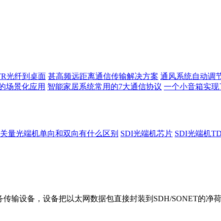
TR光纤到桌面
甚高频远距离通信传输解决方案
通风系统自动调
的场景化应用
智能家居系统常用的7大通信协议
一个小音箱实现
关量光端机单向和双向有什么区别
SDI光端机芯片
SDI光端机T
数据业务传输设备，设备把以太网数据包直接封装到SDH/SONET