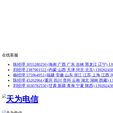
在线客服
陈经理
3055280259
(海南 广西 广东 吉林 黑龙江 辽宁)
1
刘经理
2387901522
(内蒙 山西 天津 河北 北京)
1392624
杨经理
575964953
(福建 安徽 山东 浙江 江苏 上海 江西 
陈经理
45202964
(重庆 四川 贵州 云南 湖北 湖南 西藏)
1
刘经理
3030782550
(甘肃 新疆 青海 宁夏 陕西)
1392624