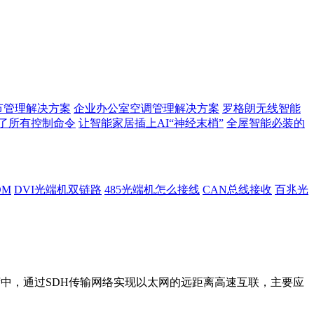
节管理解决方案
企业办公室空调管理解决方案
罗格朗无线智能
了所有控制命令
让智能家居插上AI“神经末梢”
全屋智能必装的
DM
DVI光端机双链路
485光端机怎么接线
CAN总线接收
百兆光
的净荷中，通过SDH传输网络实现以太网的远距离高速互联，主要应