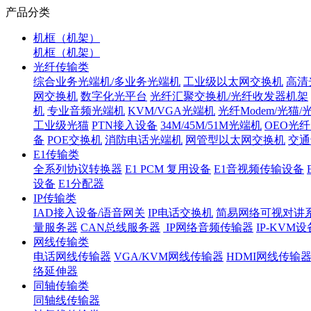
产品分类
机框（机架）
机框（机架）
光纤传输类
综合业务光端机/多业务光端机
工业级以太网交换机
高清
网交换机
数字化光平台
光纤汇聚交换机/光纤收发器机架
机
专业音频光端机
KVM/VGA光端机
光纤Modem/光猫
工业级光猫
PTN接入设备
34M/45M/51M光端机
OEO光
备
POE交换机
消防电话光端机
网管型以太网交换机
交通
E1传输类
全系列协议转换器
E1 PCM 复用设备
E1音视频传输设备
设备
E1分配器
IP传输类
IAD接入设备/语音网关
IP电话交换机
简易网络可视对讲
量服务器
CAN总线服务器
IP网络音频传输器
IP-KVM设
网线传输类
电话网线传输器
VGA/KVM网线传输器
HDMI网线传输
络延伸器
同轴传输类
同轴线传输器