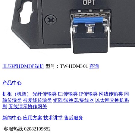
非压缩HDMI光端机
型号：TW-HDMI-01
咨询
产品中心
机框（机架）
光纤传输类
E1传输类
IP传输类
网线传输类
同
轴传输类
被复线传输类
矩阵/转换器/集线器
以太网交换机系
列
无线演示协作网关
新闻中心
应用方案
技术讲堂
售后服务
客服热线
02082109652