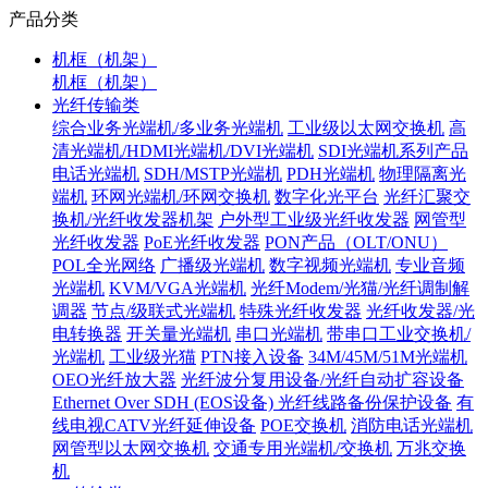
产品分类
机框（机架）
机框（机架）
光纤传输类
综合业务光端机/多业务光端机
工业级以太网交换机
高
清光端机/HDMI光端机/DVI光端机
SDI光端机系列产品
电话光端机
SDH/MSTP光端机
PDH光端机
物理隔离光
端机
环网光端机/环网交换机
数字化光平台
光纤汇聚交
换机/光纤收发器机架
户外型工业级光纤收发器
网管型
光纤收发器
PoE光纤收发器
PON产品（OLT/ONU）
POL全光网络
广播级光端机
数字视频光端机
专业音频
光端机
KVM/VGA光端机
光纤Modem/光猫/光纤调制解
调器
节点/级联式光端机
特殊光纤收发器
光纤收发器/光
电转换器
开关量光端机
串口光端机
带串口工业交换机/
光端机
工业级光猫
PTN接入设备
34M/45M/51M光端机
OEO光纤放大器
光纤波分复用设备/光纤自动扩容设备
Ethernet Over SDH (EOS设备)
光纤线路备份保护设备
有
线电视CATV光纤延伸设备
POE交换机
消防电话光端机
网管型以太网交换机
交通专用光端机/交换机
万兆交换
机