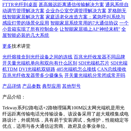
FTTR光纤到桌面
甚高频远距离通信传输解决方案
通风系统自
动调节管理解决方案
企业办公室空调管理解决方案
罗格朗无
线智能家居解决方案
家庭适老化改造方案：紧急呼叫系统与
感应灯带的场景化应用
智能家居系统常用的7大通信协议
一个
小音箱实现了所有控制命令
让智能家居插上AI“神经末梢”
全
屋智能必装的几大系统
更多
技术讲堂
光纤熔接盒到光纤设备之间的连线
百兆光纤收发器不同品牌
开关量光端机单向和双向有什么区别
SDI光端机芯片
SDI光端
机TDM
DVI光端机双链路
485光端机怎么接线
CAN总线接收
百兆光纤收发器带多少摄像头
开关量光端机分常闭或常开吗
产品详情
产品参数
典型应用
其他型号
产品介绍：
Tekway系列2路电话+2路物理隔离100M以太网光端机是用光
纤远距离传输电话光传输设备。该设备采用了超大规模集成电
路设计，外观简练，具有易于安装调试，免维护，性能稳定等
优点，适用与各大通信运营商、政府及企事业单位。