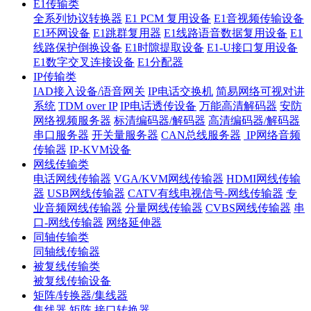
E1传输类
全系列协议转换器
E1 PCM 复用设备
E1音视频传输设备
E1环网设备
E1跳群复用器
E1线路语音数据复用设备
E1
线路保护倒换设备
E1时隙提取设备
E1-U接口复用设备
E1数字交叉连接设备
E1分配器
IP传输类
IAD接入设备/语音网关
IP电话交换机
简易网络可视对讲
系统
TDM over IP
IP电话透传设备
万能高清解码器
安防
网络视频服务器
标清编码器/解码器
高清编码器/解码器
串口服务器
开关量服务器
CAN总线服务器
IP网络音频
传输器
IP-KVM设备
网线传输类
电话网线传输器
VGA/KVM网线传输器
HDMI网线传输
器
USB网线传输器
CATV有线电视信号-网线传输器
专
业音频网线传输器
分量网线传输器
CVBS网线传输器
串
口-网线传输器
网络延伸器
同轴传输类
同轴线传输器
被复线传输类
被复线传输设备
矩阵/转换器/集线器
集线器
矩阵
接口转换器