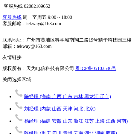
客服热线
02082109652
客服热线
周一至周五 9:00 ~ 18:00
客服邮箱：tekway@163.com
联系地址：
广州市黄埔区科学城南翔二路19号精华科技园三楼
邮箱：tekway@163.com
友情链接
版权所有：天为电信科技有限公司
粤ICP备05103536号
关闭
选择区域
陈经理
(海南 广西 广东 吉林 黑龙江 辽宁)
刘经理
(内蒙 山西 天津 河北 北京)
杨经理
(福建 安徽 山东 浙江 江苏 上海 江西 河南)
陈经理
(重庆 四川 贵州 云南 湖北 湖南 西藏)