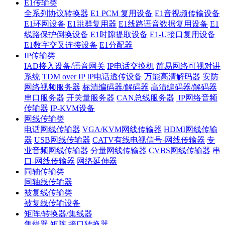
E1传输类
全系列协议转换器
E1 PCM 复用设备
E1音视频传输设备
E1环网设备
E1跳群复用器
E1线路语音数据复用设备
E1
线路保护倒换设备
E1时隙提取设备
E1-U接口复用设备
E1数字交叉连接设备
E1分配器
IP传输类
IAD接入设备/语音网关
IP电话交换机
简易网络可视对讲
系统
TDM over IP
IP电话透传设备
万能高清解码器
安防
网络视频服务器
标清编码器/解码器
高清编码器/解码器
串口服务器
开关量服务器
CAN总线服务器
IP网络音频
传输器
IP-KVM设备
网线传输类
电话网线传输器
VGA/KVM网线传输器
HDMI网线传输
器
USB网线传输器
CATV有线电视信号-网线传输器
专
业音频网线传输器
分量网线传输器
CVBS网线传输器
串
口-网线传输器
网络延伸器
同轴传输类
同轴线传输器
被复线传输类
被复线传输设备
矩阵/转换器/集线器
集线器
矩阵
接口转换器