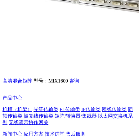
高清混合矩阵
型号：MIX1600
咨询
产品中心
机框（机架）
光纤传输类
E1传输类
IP传输类
网线传输类
同
轴传输类
被复线传输类
矩阵/转换器/集线器
以太网交换机系
列
无线演示协作网关
新闻中心
应用方案
技术讲堂
售后服务