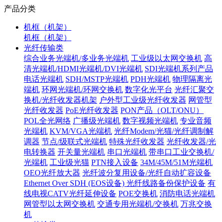
产品分类
机框（机架）
机框（机架）
光纤传输类
综合业务光端机/多业务光端机
工业级以太网交换机
高
清光端机/HDMI光端机/DVI光端机
SDI光端机系列产品
电话光端机
SDH/MSTP光端机
PDH光端机
物理隔离光
端机
环网光端机/环网交换机
数字化光平台
光纤汇聚交
换机/光纤收发器机架
户外型工业级光纤收发器
网管型
光纤收发器
PoE光纤收发器
PON产品（OLT/ONU）
POL全光网络
广播级光端机
数字视频光端机
专业音频
光端机
KVM/VGA光端机
光纤Modem/光猫/光纤调制解
调器
节点/级联式光端机
特殊光纤收发器
光纤收发器/光
电转换器
开关量光端机
串口光端机
带串口工业交换机/
光端机
工业级光猫
PTN接入设备
34M/45M/51M光端机
OEO光纤放大器
光纤波分复用设备/光纤自动扩容设备
Ethernet Over SDH (EOS设备)
光纤线路备份保护设备
有
线电视CATV光纤延伸设备
POE交换机
消防电话光端机
网管型以太网交换机
交通专用光端机/交换机
万兆交换
机