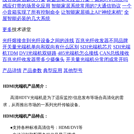
感应灯带的场景化应用
智能家居系统常用的7大通信协议
一个
小音箱实现了所有控制命令
让智能家居插上AI“神经末梢”
全
屋智能必装的几大系统
更多
技术讲堂
光纤熔接盒到光纤设备之间的连线
百兆光纤收发器不同品牌
开关量光端机单向和双向有什么区别
SDI光端机芯片
SDI光端
机TDM
DVI光端机双链路
485光端机怎么接线
CAN总线接收
百兆光纤收发器带多少摄像头
开关量光端机分常闭或常开吗
产品详情
产品参数
典型应用
其他型号
HDMI光端机产品简介：
高清HDTV光端机是为了适应监控/信息发布等场合高清化的需
求，从而推出市场的一系列光纤传输设备。
HDMI光端机产品特点：
●支持各种标准高清信号：HDMI/DVI等