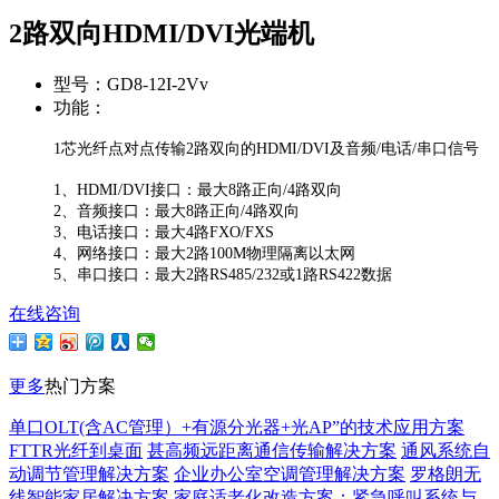
2路双向HDMI/DVI光端机
型号：
GD8-12I-2Vv
功能：
1芯光纤点对点传输2路双向的HDMI/DVI及音频/电话/串口信号
1、HDMI/DVI接口：最大8路正向/4路双向
2、音频接口：最大8路正向/4路双向
3、电话接口：最大4路FXO/FXS
4、网络接口：最大2路100M物理隔离以太网
5、串口接口：最大2路RS485/232或1路RS422数据
在线咨询
更多
热门方案
单口OLT(含AC管理）+有源分光器+光AP”的技术应用方案
FTTR光纤到桌面
甚高频远距离通信传输解决方案
通风系统自
动调节管理解决方案
企业办公室空调管理解决方案
罗格朗无
线智能家居解决方案
家庭适老化改造方案：紧急呼叫系统与