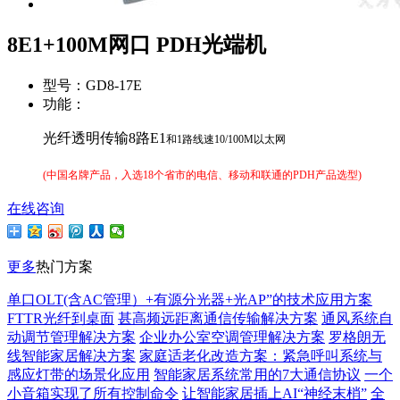
8E1+100M网口 PDH光端机
型号：
GD8-17E
功能：
光纤透明传输8路E1
和1路线速10/100M以太网
(
中国名牌产品，入选18个省市的电信、移动和联通的PDH产品选型
)
在线咨询
更多
热门方案
单口OLT(含AC管理）+有源分光器+光AP”的技术应用方案
FTTR光纤到桌面
甚高频远距离通信传输解决方案
通风系统自
动调节管理解决方案
企业办公室空调管理解决方案
罗格朗无
线智能家居解决方案
家庭适老化改造方案：紧急呼叫系统与
感应灯带的场景化应用
智能家居系统常用的7大通信协议
一个
小音箱实现了所有控制命令
让智能家居插上AI“神经末梢”
全