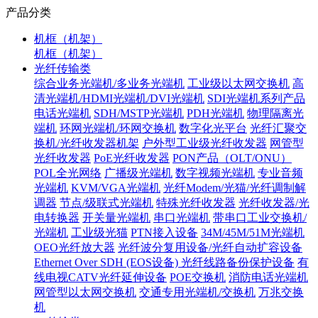
产品分类
机框（机架）
机框（机架）
光纤传输类
综合业务光端机/多业务光端机
工业级以太网交换机
高
清光端机/HDMI光端机/DVI光端机
SDI光端机系列产品
电话光端机
SDH/MSTP光端机
PDH光端机
物理隔离光
端机
环网光端机/环网交换机
数字化光平台
光纤汇聚交
换机/光纤收发器机架
户外型工业级光纤收发器
网管型
光纤收发器
PoE光纤收发器
PON产品（OLT/ONU）
POL全光网络
广播级光端机
数字视频光端机
专业音频
光端机
KVM/VGA光端机
光纤Modem/光猫/光纤调制解
调器
节点/级联式光端机
特殊光纤收发器
光纤收发器/光
电转换器
开关量光端机
串口光端机
带串口工业交换机/
光端机
工业级光猫
PTN接入设备
34M/45M/51M光端机
OEO光纤放大器
光纤波分复用设备/光纤自动扩容设备
Ethernet Over SDH (EOS设备)
光纤线路备份保护设备
有
线电视CATV光纤延伸设备
POE交换机
消防电话光端机
网管型以太网交换机
交通专用光端机/交换机
万兆交换
机