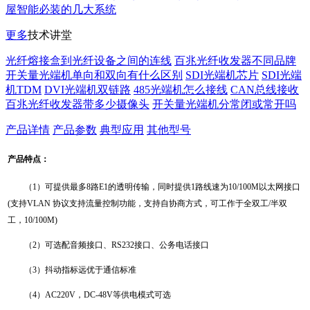
屋智能必装的几大系统
更多
技术讲堂
光纤熔接盒到光纤设备之间的连线
百兆光纤收发器不同品牌
开关量光端机单向和双向有什么区别
SDI光端机芯片
SDI光端
机TDM
DVI光端机双链路
485光端机怎么接线
CAN总线接收
百兆光纤收发器带多少摄像头
开关量光端机分常闭或常开吗
产品详情
产品参数
典型应用
其他型号
产品特点：
（1）可提供最多8路E1的透明传输，同时提供1路线速为10/100M以太网接口
(支持VLAN 协议支持流量控制功能，支持自协商方式，可工作于全双工/半双
工，10/100M)
（2）
可选配音频接口、RS232接口、公务电话接口
（3）抖动指标远优于通信标准
（4）AC220V，DC-48V等供电模式可选