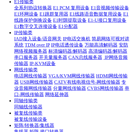
E1传输类
全系列协议转换器
E1 PCM 复用设备
E1音视频传输设备
E1环网设备
E1跳群复用器
E1线路语音数据复用设备
E1
线路保护倒换设备
E1时隙提取设备
E1-U接口复用设备
E1数字交叉连接设备
E1分配器
IP传输类
IAD接入设备/语音网关
IP电话交换机
简易网络可视对讲
系统
TDM over IP
IP电话透传设备
万能高清解码器
安防
网络视频服务器
标清编码器/解码器
高清编码器/解码器
串口服务器
开关量服务器
CAN总线服务器
IP网络音频
传输器
IP-KVM设备
网线传输类
电话网线传输器
VGA/KVM网线传输器
HDMI网线传输
器
USB网线传输器
CATV有线电视信号-网线传输器
专
业音频网线传输器
分量网线传输器
CVBS网线传输器
串
口-网线传输器
网络延伸器
同轴传输类
同轴线传输器
被复线传输类
被复线传输设备
矩阵/转换器/集线器
集线器
矩阵
接口转换器