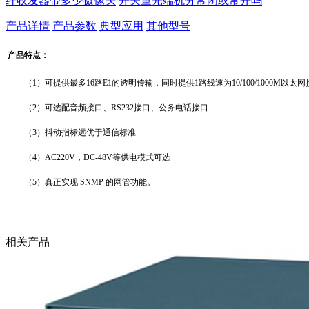
纤收发器带多少摄像头
开关量光端机分常闭或常开吗
产品详情
产品参数
典型应用
其他型号
产品特点：
（1）可提供最多16路E1的透明传输，同时提供1路线速为10/100/1000M以太
（2）
可选配音频接口、RS232接口、公务电话接口
（3）抖动指标远优于通信标准
（4）AC220V，DC-48V等供电模式可选
（5）真正实现 SNMP 的网管功能。
相关产品