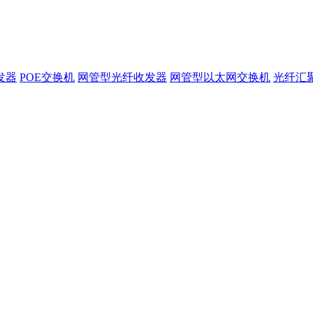
发器
POE交换机
网管型光纤收发器
网管型以太网交换机
光纤汇