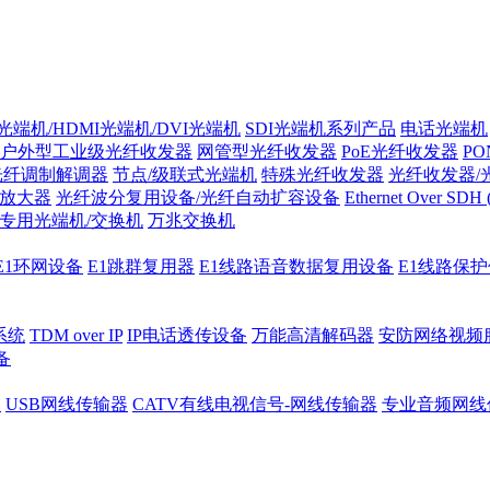
光端机/HDMI光端机/DVI光端机
SDI光端机系列产品
电话光端机
户外型工业级光纤收发器
网管型光纤收发器
PoE光纤收发器
P
/光纤调制解调器
节点/级联式光端机
特殊光纤收发器
光纤收发器/
纤放大器
光纤波分复用设备/光纤自动扩容设备
Ethernet Over SD
专用光端机/交换机
万兆交换机
E1环网设备
E1跳群复用器
E1线路语音数据复用设备
E1线路保
系统
TDM over IP
IP电话透传设备
万能高清解码器
安防网络视频
备
器
USB网线传输器
CATV有线电视信号-网线传输器
专业音频网线