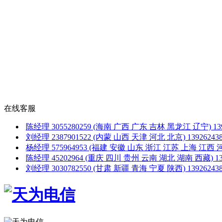
在线客服
陈经理
3055280259
(海南 广西 广东 吉林 黑龙江 辽宁)
1
刘经理
2387901522
(内蒙 山西 天津 河北 北京)
1392624
杨经理
575964953
(福建 安徽 山东 浙江 江苏 上海 江西 
陈经理
45202964
(重庆 四川 贵州 云南 湖北 湖南 西藏)
1
刘经理
3030782550
(甘肃 新疆 青海 宁夏 陕西)
1392624