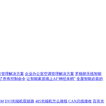
节管理解决方案
企业办公室空调管理解决方案
罗格朗无线智能
了所有控制命令
让智能家居插上AI“神经末梢”
全屋智能必装的
DM
DVI光端机双链路
485光端机怎么接线
CAN总线接收
百兆光