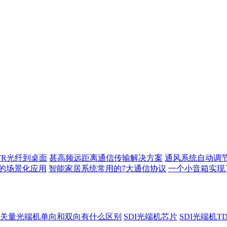
TR光纤到桌面
甚高频远距离通信传输解决方案
通风系统自动调
的场景化应用
智能家居系统常用的7大通信协议
一个小音箱实现
关量光端机单向和双向有什么区别
SDI光端机芯片
SDI光端机T