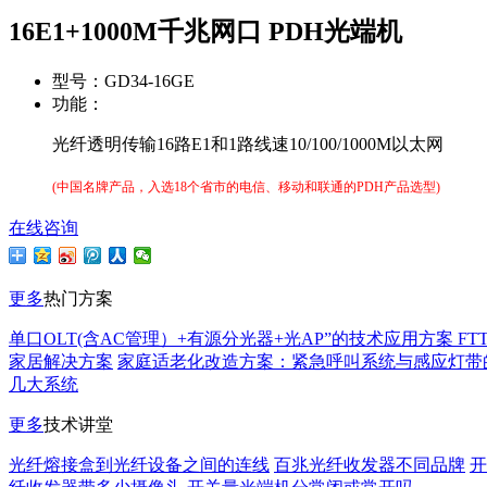
16E1+1000M千兆网口 PDH光端机
型号：
GD34-16GE
功能：
光纤透明传输16路E1和1路线速10/100/1000M以太网
(
中国名牌产品，入选18个省市的电信、移动和联通的PDH产品选型
)
在线咨询
更多
热门方案
单口OLT(含AC管理）+有源分光器+光AP”的技术应用方案 FT
家居解决方案
家庭适老化改造方案：紧急呼叫系统与感应灯带
几大系统
更多
技术讲堂
光纤熔接盒到光纤设备之间的连线
百兆光纤收发器不同品牌
开