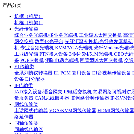
产品分类
机框（机架）
机框（机架）
光纤传输类
综合业务光端机/多业务光端机
工业级以太网交换机
高清
网交换机
数字化光平台
光纤汇聚交换机/光纤收发器机架
机
专业音频光端机
KVM/VGA光端机
光纤Modem/光猫
工业级光猫
PTN接入设备
34M/45M/51M光端机
OEO光
备
POE交换机
消防电话光端机
网管型以太网交换机
交通
E1传输类
全系列协议转换器
E1 PCM 复用设备
E1音视频传输设备
设备
E1分配器
IP传输类
IAD接入设备/语音网关
IP电话交换机
简易网络可视对讲
量服务器
CAN总线服务器
IP网络音频传输器
IP-KVM设
网线传输类
电话网线传输器
VGA/KVM网线传输器
HDMI网线传输
络延伸器
同轴传输类
同轴线传输器