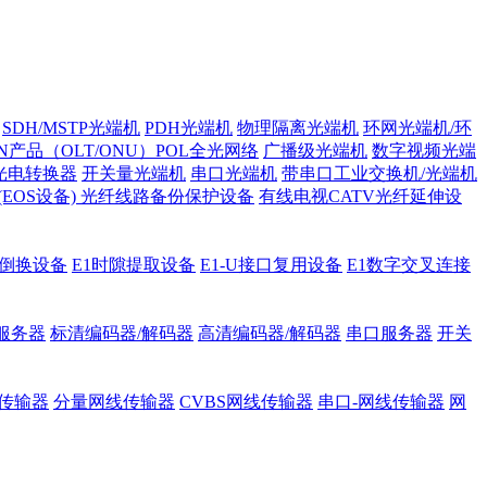
SDH/MSTP光端机
PDH光端机
物理隔离光端机
环网光端机/环
ON产品（OLT/ONU）POL全光网络
广播级光端机
数字视频光端
光电转换器
开关量光端机
串口光端机
带串口工业交换机/光端机
H (EOS设备)
光纤线路备份保护设备
有线电视CATV光纤延伸设
护倒换设备
E1时隙提取设备
E1-U接口复用设备
E1数字交叉连接
服务器
标清编码器/解码器
高清编码器/解码器
串口服务器
开关
传输器
分量网线传输器
CVBS网线传输器
串口-网线传输器
网