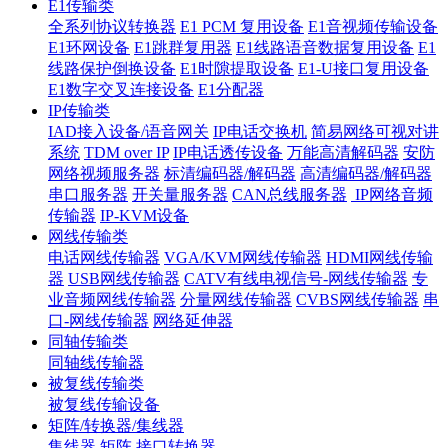
E1传输类
全系列协议转换器
E1 PCM 复用设备
E1音视频传输设备
E1环网设备
E1跳群复用器
E1线路语音数据复用设备
E1
线路保护倒换设备
E1时隙提取设备
E1-U接口复用设备
E1数字交叉连接设备
E1分配器
IP传输类
IAD接入设备/语音网关
IP电话交换机
简易网络可视对讲
系统
TDM over IP
IP电话透传设备
万能高清解码器
安防
网络视频服务器
标清编码器/解码器
高清编码器/解码器
串口服务器
开关量服务器
CAN总线服务器
IP网络音频
传输器
IP-KVM设备
网线传输类
电话网线传输器
VGA/KVM网线传输器
HDMI网线传输
器
USB网线传输器
CATV有线电视信号-网线传输器
专
业音频网线传输器
分量网线传输器
CVBS网线传输器
串
口-网线传输器
网络延伸器
同轴传输类
同轴线传输器
被复线传输类
被复线传输设备
矩阵/转换器/集线器
集线器
矩阵
接口转换器