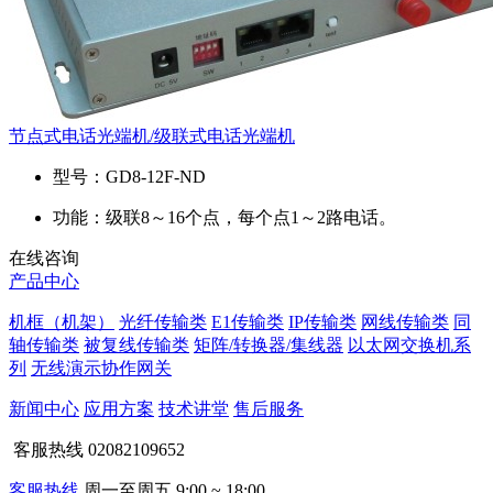
节点式电话光端机/级联式电话光端机
型号：
GD8-12F-ND
功能：
级联8～16个点，每个点1～2路电话。
在线咨询
产品中心
机框（机架）
光纤传输类
E1传输类
IP传输类
网线传输类
同
轴传输类
被复线传输类
矩阵/转换器/集线器
以太网交换机系
列
无线演示协作网关
新闻中心
应用方案
技术讲堂
售后服务
客服热线
02082109652
客服热线
周一至周五 9:00 ~ 18:00