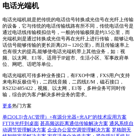
电话光端机
电话光端机就是把传统的电话信号转换成光信号在光纤上传输
的设备，它与传统的电话传输线路有所不同，传统电话信号是
通过电话线传输模拟信号，一般的传输极限是约3.5公里，而
光端机则是通过转换成光信号再在光纤上进行传输，能够让电
话信号能够传输的更长距离(20～120公里)，而且传输速率上
也有很大的提高,能够使电话光端机带上其他业务，如：视
频、以太网、E1等。适用于IP超市、生活小区、军事政府单
位、网吧、话吧等单位。
电话光端机可传多种业务接口，有FXO中继，FXS用户(支持
来电和反极信号)，二四线音频，二四线E/M，磁石接口，
RS232/485/422，视频、以太网，E1等，多种业务可同时传
输，综合的为客户解决多种业务的需求。
更多
热门方案
单口OLT(含AC管理）+有源分光器+光AP”的技术应用方案
FTTR光纤到桌面
甚高频远距离通信传输解决方案
通风系统自
动调节管理解决方案
企业办公室空调管理解决方案
罗格朗无