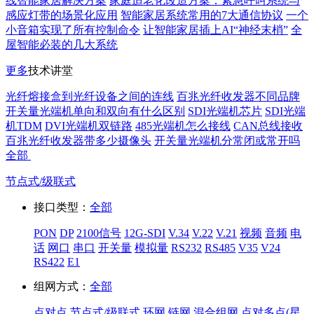
线智能家居解决方案
家庭适老化改造方案：紧急呼叫系统与
感应灯带的场景化应用
智能家居系统常用的7大通信协议
一个
小音箱实现了所有控制命令
让智能家居插上AI“神经末梢”
全
屋智能必装的几大系统
更多
技术讲堂
光纤熔接盒到光纤设备之间的连线
百兆光纤收发器不同品牌
开关量光端机单向和双向有什么区别
SDI光端机芯片
SDI光端
机TDM
DVI光端机双链路
485光端机怎么接线
CAN总线接收
百兆光纤收发器带多少摄像头
开关量光端机分常闭或常开吗
全部
节点式/级联式
接口类型：
全部
PON
DP
2100信号
12G-SDI
V.34
V.22
V.21
视频
音频
电
话
网口
串口
开关量
模拟量
RS232
RS485
V35
V24
RS422
E1
组网方式：
全部
点对点
节点式/级联式
环网
链网
混合组网
点对多点(星