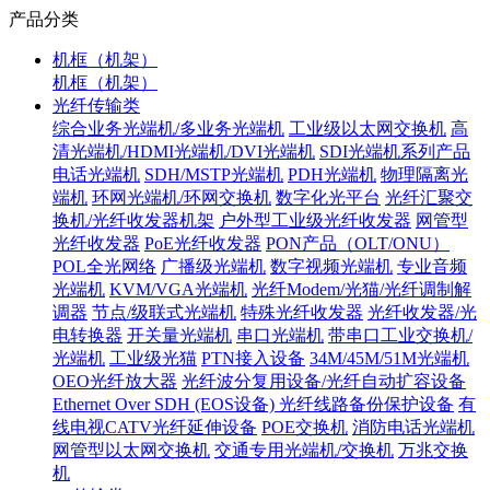
产品分类
机框（机架）
机框（机架）
光纤传输类
综合业务光端机/多业务光端机
工业级以太网交换机
高
清光端机/HDMI光端机/DVI光端机
SDI光端机系列产品
电话光端机
SDH/MSTP光端机
PDH光端机
物理隔离光
端机
环网光端机/环网交换机
数字化光平台
光纤汇聚交
换机/光纤收发器机架
户外型工业级光纤收发器
网管型
光纤收发器
PoE光纤收发器
PON产品（OLT/ONU）
POL全光网络
广播级光端机
数字视频光端机
专业音频
光端机
KVM/VGA光端机
光纤Modem/光猫/光纤调制解
调器
节点/级联式光端机
特殊光纤收发器
光纤收发器/光
电转换器
开关量光端机
串口光端机
带串口工业交换机/
光端机
工业级光猫
PTN接入设备
34M/45M/51M光端机
OEO光纤放大器
光纤波分复用设备/光纤自动扩容设备
Ethernet Over SDH (EOS设备)
光纤线路备份保护设备
有
线电视CATV光纤延伸设备
POE交换机
消防电话光端机
网管型以太网交换机
交通专用光端机/交换机
万兆交换
机