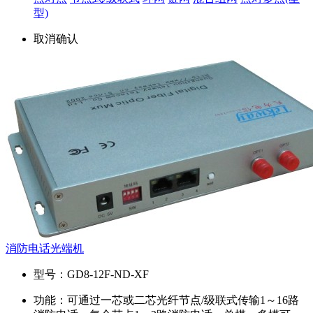
型)
取消
确认
消防电话光端机
型号：
GD8-12F-ND-XF
功能：
可通过一芯或二芯光纤节点/级联式传输1～16路