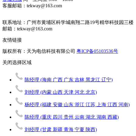
客服邮箱：tekway@163.com
联系地址：
广州市黄埔区科学城南翔二路19号精华科技园三楼
邮箱：tekway@163.com
友情链接
版权所有：天为电信科技有限公司
粤ICP备05103536号
关闭
选择区域
陈经理
(海南 广西 广东 吉林 黑龙江 辽宁)
刘经理
(内蒙 山西 天津 河北 北京)
杨经理
(福建 安徽 山东 浙江 江苏 上海 江西 河南)
陈经理
(重庆 四川 贵州 云南 湖北 湖南 西藏)
刘经理
(甘肃 新疆 青海 宁夏 陕西)