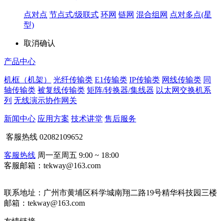
点对点
节点式/级联式
环网
链网
混合组网
点对多点(星
型)
取消
确认
产品中心
机框（机架）
光纤传输类
E1传输类
IP传输类
网线传输类
同
轴传输类
被复线传输类
矩阵/转换器/集线器
以太网交换机系
列
无线演示协作网关
新闻中心
应用方案
技术讲堂
售后服务
客服热线
02082109652
客服热线
周一至周五 9:00 ~ 18:00
客服邮箱：tekway@163.com
联系地址：
广州市黄埔区科学城南翔二路19号精华科技园三楼
邮箱：tekway@163.com