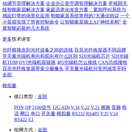
动调节管理解决方案
企业办公室空调管理解决方案
罗格朗无
线智能家居解决方案
家庭适老化改造方案：紧急呼叫系统与
感应灯带的场景化应用
智能家居系统常用的7大通信协议
一个
小音箱实现了所有控制命令
让智能家居插上AI“神经末梢”
全
屋智能必装的几大系统
更多
技术讲堂
光纤熔接盒到光纤设备之间的连线
百兆光纤收发器不同品牌
开关量光端机单向和双向有什么区别
SDI光端机芯片
SDI光端
机TDM
DVI光端机双链路
485光端机怎么接线
CAN总线接收
百兆光纤收发器带多少摄像头
开关量光端机分常闭或常开吗
全部
模拟量
接口类型：
全部
PON
DP
2100信号
12G-SDI
V.34
V.22
V.21
视频
音频
电
话
网口
串口
开关量
模拟量
RS232
RS485
V35
V24
RS422
E1
组网方式：
全部