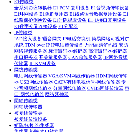
E1传输类
全系列协议转换器
E1 PCM 复用设备
E1音视频传输设备
E1环网设备
E1跳群复用器
E1线路语音数据复用设备
E1
线路保护倒换设备
E1时隙提取设备
E1-U接口复用设备
E1数字交叉连接设备
E1分配器
IP传输类
IAD接入设备/语音网关
IP电话交换机
简易网络可视对讲
系统
TDM over IP
IP电话透传设备
万能高清解码器
安防
网络视频服务器
标清编码器/解码器
高清编码器/解码器
串口服务器
开关量服务器
CAN总线服务器
IP网络音频
传输器
IP-KVM设备
网线传输类
电话网线传输器
VGA/KVM网线传输器
HDMI网线传输
器
USB网线传输器
CATV有线电视信号-网线传输器
专
业音频网线传输器
分量网线传输器
CVBS网线传输器
串
口-网线传输器
网络延伸器
同轴传输类
同轴线传输器
被复线传输类
被复线传输设备
矩阵/转换器/集线器
集线器
矩阵
接口转换器