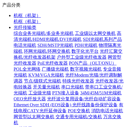
产品分类
机框（机架）
机框（机架）
光纤传输类
综合业务光端机/多业务光端机
工业级以太网交换机
高
清光端机/HDMI光端机/DVI光端机
SDI光端机系列产品
电话光端机
SDH/MSTP光端机
PDH光端机
物理隔离光
端机
环网光端机/环网交换机
数字化光平台
光纤汇聚交
换机/光纤收发器机架
户外型工业级光纤收发器
网管型
光纤收发器
PoE光纤收发器
PON产品（OLT/ONU）
POL全光网络
广播级光端机
数字视频光端机
专业音频
光端机
KVM/VGA光端机
光纤Modem/光猫/光纤调制解
调器
节点/级联式光端机
特殊光纤收发器
光纤收发器/光
电转换器
开关量光端机
串口光端机
带串口工业交换机/
光端机
工业级光猫
PTN接入设备
34M/45M/51M光端机
OEO光纤放大器
光纤波分复用设备/光纤自动扩容设备
Ethernet Over SDH (EOS设备)
光纤线路备份保护设备
有
线电视CATV光纤延伸设备
POE交换机
消防电话光端机
网管型以太网交换机
交通专用光端机/交换机
万兆交换
机