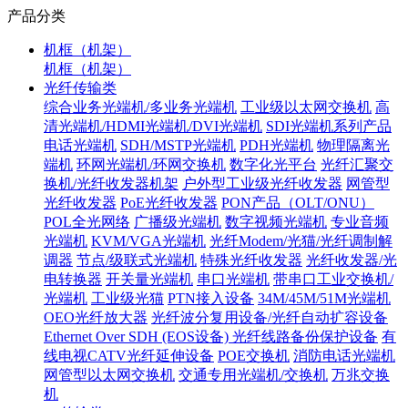
产品分类
机框（机架）
机框（机架）
光纤传输类
综合业务光端机/多业务光端机
工业级以太网交换机
高
清光端机/HDMI光端机/DVI光端机
SDI光端机系列产品
电话光端机
SDH/MSTP光端机
PDH光端机
物理隔离光
端机
环网光端机/环网交换机
数字化光平台
光纤汇聚交
换机/光纤收发器机架
户外型工业级光纤收发器
网管型
光纤收发器
PoE光纤收发器
PON产品（OLT/ONU）
POL全光网络
广播级光端机
数字视频光端机
专业音频
光端机
KVM/VGA光端机
光纤Modem/光猫/光纤调制解
调器
节点/级联式光端机
特殊光纤收发器
光纤收发器/光
电转换器
开关量光端机
串口光端机
带串口工业交换机/
光端机
工业级光猫
PTN接入设备
34M/45M/51M光端机
OEO光纤放大器
光纤波分复用设备/光纤自动扩容设备
Ethernet Over SDH (EOS设备)
光纤线路备份保护设备
有
线电视CATV光纤延伸设备
POE交换机
消防电话光端机
网管型以太网交换机
交通专用光端机/交换机
万兆交换
机