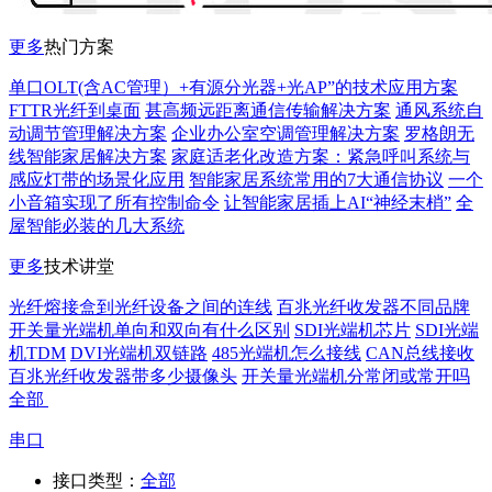
更多
热门方案
单口OLT(含AC管理）+有源分光器+光AP”的技术应用方案
FTTR光纤到桌面
甚高频远距离通信传输解决方案
通风系统自
动调节管理解决方案
企业办公室空调管理解决方案
罗格朗无
线智能家居解决方案
家庭适老化改造方案：紧急呼叫系统与
感应灯带的场景化应用
智能家居系统常用的7大通信协议
一个
小音箱实现了所有控制命令
让智能家居插上AI“神经末梢”
全
屋智能必装的几大系统
更多
技术讲堂
光纤熔接盒到光纤设备之间的连线
百兆光纤收发器不同品牌
开关量光端机单向和双向有什么区别
SDI光端机芯片
SDI光端
机TDM
DVI光端机双链路
485光端机怎么接线
CAN总线接收
百兆光纤收发器带多少摄像头
开关量光端机分常闭或常开吗
全部
串口
接口类型：
全部