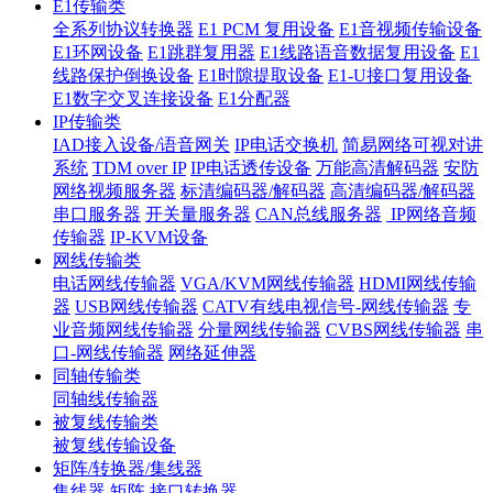
E1传输类
全系列协议转换器
E1 PCM 复用设备
E1音视频传输设备
E1环网设备
E1跳群复用器
E1线路语音数据复用设备
E1
线路保护倒换设备
E1时隙提取设备
E1-U接口复用设备
E1数字交叉连接设备
E1分配器
IP传输类
IAD接入设备/语音网关
IP电话交换机
简易网络可视对讲
系统
TDM over IP
IP电话透传设备
万能高清解码器
安防
网络视频服务器
标清编码器/解码器
高清编码器/解码器
串口服务器
开关量服务器
CAN总线服务器
IP网络音频
传输器
IP-KVM设备
网线传输类
电话网线传输器
VGA/KVM网线传输器
HDMI网线传输
器
USB网线传输器
CATV有线电视信号-网线传输器
专
业音频网线传输器
分量网线传输器
CVBS网线传输器
串
口-网线传输器
网络延伸器
同轴传输类
同轴线传输器
被复线传输类
被复线传输设备
矩阵/转换器/集线器
集线器
矩阵
接口转换器