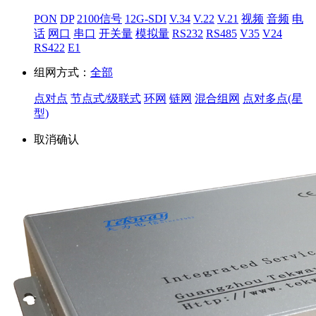
PON
DP
2100信号
12G-SDI
V.34
V.22
V.21
视频
音频
电
话
网口
串口
开关量
模拟量
RS232
RS485
V35
V24
RS422
E1
组网方式：
全部
点对点
节点式/级联式
环网
链网
混合组网
点对多点(星
型)
取消
确认