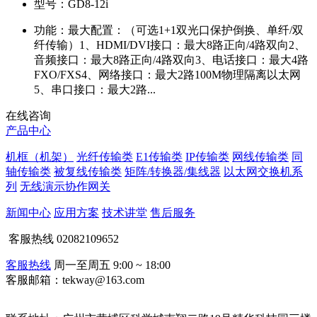
型号：
GD8-12i
功能：
最大配置：（可选1+1双光口保护倒换、单纤/双
纤传输）1、HDMI/DVI接口：最大8路正向/4路双向2、
音频接口：最大8路正向/4路双向3、电话接口：最大4路
FXO/FXS4、网络接口：最大2路100M物理隔离以太网
5、串口接口：最大2路...
在线咨询
产品中心
机框（机架）
光纤传输类
E1传输类
IP传输类
网线传输类
同
轴传输类
被复线传输类
矩阵/转换器/集线器
以太网交换机系
列
无线演示协作网关
新闻中心
应用方案
技术讲堂
售后服务
客服热线
02082109652
客服热线
周一至周五 9:00 ~ 18:00
客服邮箱：tekway@163.com