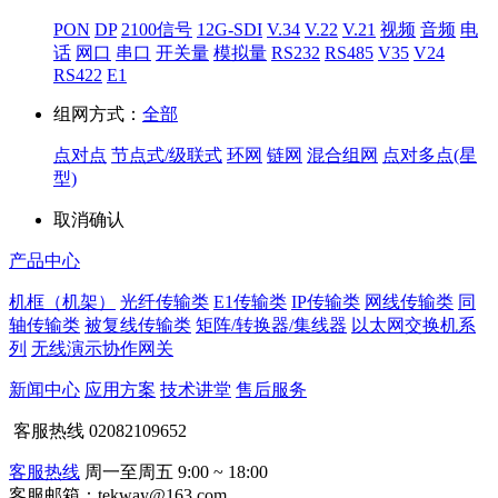
PON
DP
2100信号
12G-SDI
V.34
V.22
V.21
视频
音频
电
话
网口
串口
开关量
模拟量
RS232
RS485
V35
V24
RS422
E1
组网方式：
全部
点对点
节点式/级联式
环网
链网
混合组网
点对多点(星
型)
取消
确认
产品中心
机框（机架）
光纤传输类
E1传输类
IP传输类
网线传输类
同
轴传输类
被复线传输类
矩阵/转换器/集线器
以太网交换机系
列
无线演示协作网关
新闻中心
应用方案
技术讲堂
售后服务
客服热线
02082109652
客服热线
周一至周五 9:00 ~ 18:00
客服邮箱：tekway@163.com