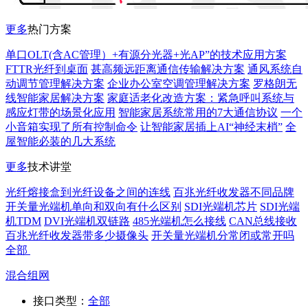
更多
热门方案
单口OLT(含AC管理）+有源分光器+光AP”的技术应用方案
FTTR光纤到桌面
甚高频远距离通信传输解决方案
通风系统自
动调节管理解决方案
企业办公室空调管理解决方案
罗格朗无
线智能家居解决方案
家庭适老化改造方案：紧急呼叫系统与
感应灯带的场景化应用
智能家居系统常用的7大通信协议
一个
小音箱实现了所有控制命令
让智能家居插上AI“神经末梢”
全
屋智能必装的几大系统
更多
技术讲堂
光纤熔接盒到光纤设备之间的连线
百兆光纤收发器不同品牌
开关量光端机单向和双向有什么区别
SDI光端机芯片
SDI光端
机TDM
DVI光端机双链路
485光端机怎么接线
CAN总线接收
百兆光纤收发器带多少摄像头
开关量光端机分常闭或常开吗
全部
混合组网
接口类型：
全部