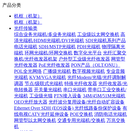
产品分类
机框（机架）
机框（机架）
光纤传输类
综合业务光端机/多业务光端机
工业级以太网交换机
高
清光端机/HDMI光端机/DVI光端机
SDI光端机系列产品
电话光端机
SDH/MSTP光端机
PDH光端机
物理隔离光
端机
环网光端机/环网交换机
数字化光平台
光纤汇聚交
换机/光纤收发器机架
户外型工业级光纤收发器
网管型
光纤收发器
PoE光纤收发器
PON产品（OLT/ONU）
POL全光网络
广播级光端机
数字视频光端机
专业音频
光端机
KVM/VGA光端机
光纤Modem/光猫/光纤调制解
调器
节点/级联式光端机
特殊光纤收发器
光纤收发器/光
电转换器
开关量光端机
串口光端机
带串口工业交换机/
光端机
工业级光猫
PTN接入设备
34M/45M/51M光端机
OEO光纤放大器
光纤波分复用设备/光纤自动扩容设备
Ethernet Over SDH (EOS设备)
光纤线路备份保护设备
有
线电视CATV光纤延伸设备
POE交换机
消防电话光端机
网管型以太网交换机
交通专用光端机/交换机
万兆交换
机