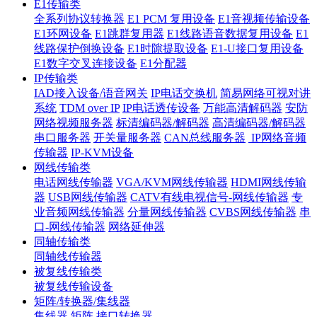
E1传输类
全系列协议转换器
E1 PCM 复用设备
E1音视频传输设备
E1环网设备
E1跳群复用器
E1线路语音数据复用设备
E1
线路保护倒换设备
E1时隙提取设备
E1-U接口复用设备
E1数字交叉连接设备
E1分配器
IP传输类
IAD接入设备/语音网关
IP电话交换机
简易网络可视对讲
系统
TDM over IP
IP电话透传设备
万能高清解码器
安防
网络视频服务器
标清编码器/解码器
高清编码器/解码器
串口服务器
开关量服务器
CAN总线服务器
IP网络音频
传输器
IP-KVM设备
网线传输类
电话网线传输器
VGA/KVM网线传输器
HDMI网线传输
器
USB网线传输器
CATV有线电视信号-网线传输器
专
业音频网线传输器
分量网线传输器
CVBS网线传输器
串
口-网线传输器
网络延伸器
同轴传输类
同轴线传输器
被复线传输类
被复线传输设备
矩阵/转换器/集线器
集线器
矩阵
接口转换器