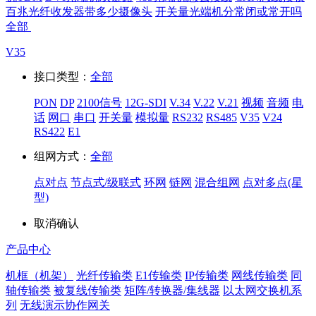
百兆光纤收发器带多少摄像头
开关量光端机分常闭或常开吗
全部
V35
接口类型：
全部
PON
DP
2100信号
12G-SDI
V.34
V.22
V.21
视频
音频
电
话
网口
串口
开关量
模拟量
RS232
RS485
V35
V24
RS422
E1
组网方式：
全部
点对点
节点式/级联式
环网
链网
混合组网
点对多点(星
型)
取消
确认
产品中心
机框（机架）
光纤传输类
E1传输类
IP传输类
网线传输类
同
轴传输类
被复线传输类
矩阵/转换器/集线器
以太网交换机系
列
无线演示协作网关