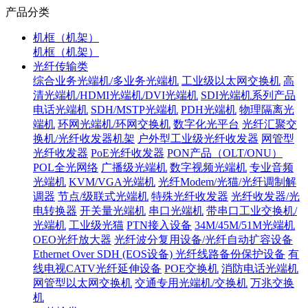
产品分类
机框（机架）
机框（机架）
光纤传输类
综合业务光端机/多业务光端机
工业级以太网交换机
高
清光端机/HDMI光端机/DVI光端机
SDI光端机系列产品
电话光端机
SDH/MSTP光端机
PDH光端机
物理隔离光
端机
环网光端机/环网交换机
数字化光平台
光纤汇聚交
换机/光纤收发器机架
户外型工业级光纤收发器
网管型
光纤收发器
PoE光纤收发器
PON产品（OLT/ONU）
POL全光网络
广播级光端机
数字视频光端机
专业音频
光端机
KVM/VGA光端机
光纤Modem/光猫/光纤调制解
调器
节点/级联式光端机
特殊光纤收发器
光纤收发器/光
电转换器
开关量光端机
串口光端机
带串口工业交换机/
光端机
工业级光猫
PTN接入设备
34M/45M/51M光端机
OEO光纤放大器
光纤波分复用设备/光纤自动扩容设备
Ethernet Over SDH (EOS设备)
光纤线路备份保护设备
有
线电视CATV光纤延伸设备
POE交换机
消防电话光端机
网管型以太网交换机
交通专用光端机/交换机
万兆交换
机