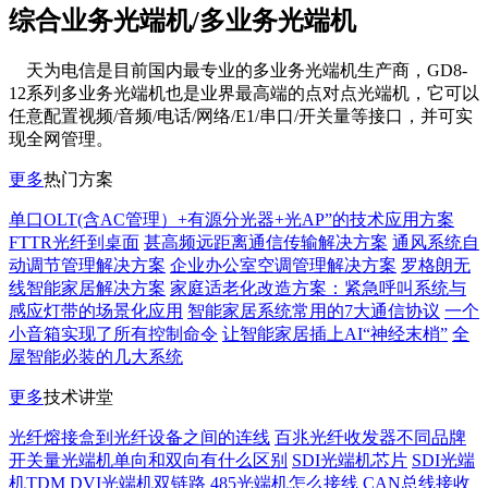
综合业务光端机/多业务光端机
天为电信是目前国内最专业的多业务光端机生产商，GD8-
12系列多业务光端机也是业界最高端的点对点光端机，它可以
任意配置视频/音频/电话/网络/E1/串口/开关量等接口，并可实
现全网管理。
更多
热门方案
单口OLT(含AC管理）+有源分光器+光AP”的技术应用方案
FTTR光纤到桌面
甚高频远距离通信传输解决方案
通风系统自
动调节管理解决方案
企业办公室空调管理解决方案
罗格朗无
线智能家居解决方案
家庭适老化改造方案：紧急呼叫系统与
感应灯带的场景化应用
智能家居系统常用的7大通信协议
一个
小音箱实现了所有控制命令
让智能家居插上AI“神经末梢”
全
屋智能必装的几大系统
更多
技术讲堂
光纤熔接盒到光纤设备之间的连线
百兆光纤收发器不同品牌
开关量光端机单向和双向有什么区别
SDI光端机芯片
SDI光端
机TDM
DVI光端机双链路
485光端机怎么接线
CAN总线接收