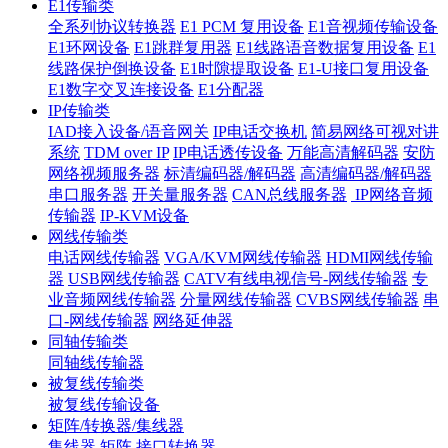
E1传输类
全系列协议转换器
E1 PCM 复用设备
E1音视频传输设备
E1环网设备
E1跳群复用器
E1线路语音数据复用设备
E1
线路保护倒换设备
E1时隙提取设备
E1-U接口复用设备
E1数字交叉连接设备
E1分配器
IP传输类
IAD接入设备/语音网关
IP电话交换机
简易网络可视对讲
系统
TDM over IP
IP电话透传设备
万能高清解码器
安防
网络视频服务器
标清编码器/解码器
高清编码器/解码器
串口服务器
开关量服务器
CAN总线服务器
IP网络音频
传输器
IP-KVM设备
网线传输类
电话网线传输器
VGA/KVM网线传输器
HDMI网线传输
器
USB网线传输器
CATV有线电视信号-网线传输器
专
业音频网线传输器
分量网线传输器
CVBS网线传输器
串
口-网线传输器
网络延伸器
同轴传输类
同轴线传输器
被复线传输类
被复线传输设备
矩阵/转换器/集线器
集线器
矩阵
接口转换器