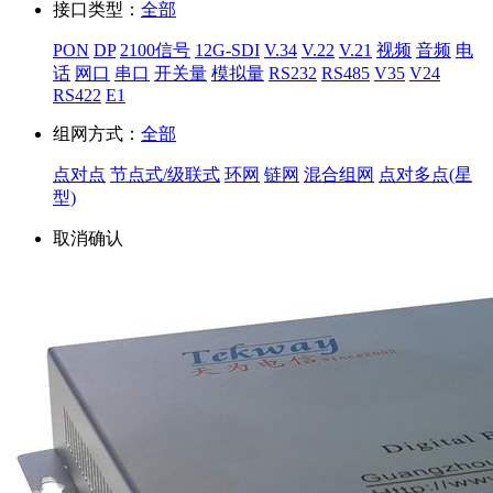
接口类型：
全部
PON
DP
2100信号
12G-SDI
V.34
V.22
V.21
视频
音频
电
话
网口
串口
开关量
模拟量
RS232
RS485
V35
V24
RS422
E1
组网方式：
全部
点对点
节点式/级联式
环网
链网
混合组网
点对多点(星
型)
取消
确认