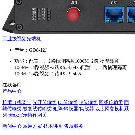
工业级视频光端机
型号：
GD8-12J
功能：
配置一、2路物理隔离1000M+2路 物理隔离
100M+1-4路视频+2路RS232/485配置二、4路物理隔离
100M+1-4路视频+2路RS232/485
在线咨询
产品中心
机框（机架）
光纤传输类
E1传输类
IP传输类
网线传输类
同
轴传输类
被复线传输类
矩阵/转换器/集线器
以太网交换机系
列
无线演示协作网关
新闻中心
应用方案
技术讲堂
售后服务