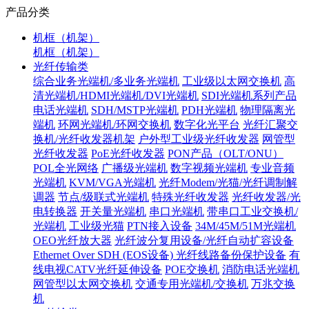
产品分类
机框（机架）
机框（机架）
光纤传输类
综合业务光端机/多业务光端机
工业级以太网交换机
高
清光端机/HDMI光端机/DVI光端机
SDI光端机系列产品
电话光端机
SDH/MSTP光端机
PDH光端机
物理隔离光
端机
环网光端机/环网交换机
数字化光平台
光纤汇聚交
换机/光纤收发器机架
户外型工业级光纤收发器
网管型
光纤收发器
PoE光纤收发器
PON产品（OLT/ONU）
POL全光网络
广播级光端机
数字视频光端机
专业音频
光端机
KVM/VGA光端机
光纤Modem/光猫/光纤调制解
调器
节点/级联式光端机
特殊光纤收发器
光纤收发器/光
电转换器
开关量光端机
串口光端机
带串口工业交换机/
光端机
工业级光猫
PTN接入设备
34M/45M/51M光端机
OEO光纤放大器
光纤波分复用设备/光纤自动扩容设备
Ethernet Over SDH (EOS设备)
光纤线路备份保护设备
有
线电视CATV光纤延伸设备
POE交换机
消防电话光端机
网管型以太网交换机
交通专用光端机/交换机
万兆交换
机