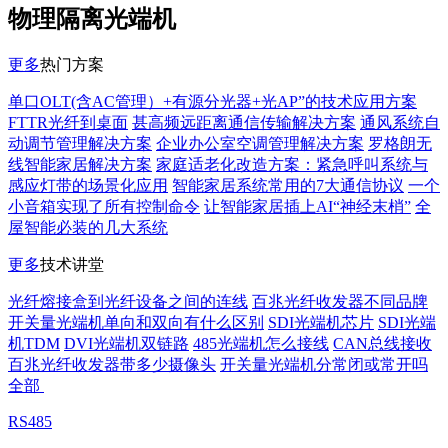
物理隔离光端机
更多
热门方案
单口OLT(含AC管理）+有源分光器+光AP”的技术应用方案
FTTR光纤到桌面
甚高频远距离通信传输解决方案
通风系统自
动调节管理解决方案
企业办公室空调管理解决方案
罗格朗无
线智能家居解决方案
家庭适老化改造方案：紧急呼叫系统与
感应灯带的场景化应用
智能家居系统常用的7大通信协议
一个
小音箱实现了所有控制命令
让智能家居插上AI“神经末梢”
全
屋智能必装的几大系统
更多
技术讲堂
光纤熔接盒到光纤设备之间的连线
百兆光纤收发器不同品牌
开关量光端机单向和双向有什么区别
SDI光端机芯片
SDI光端
机TDM
DVI光端机双链路
485光端机怎么接线
CAN总线接收
百兆光纤收发器带多少摄像头
开关量光端机分常闭或常开吗
全部
RS485