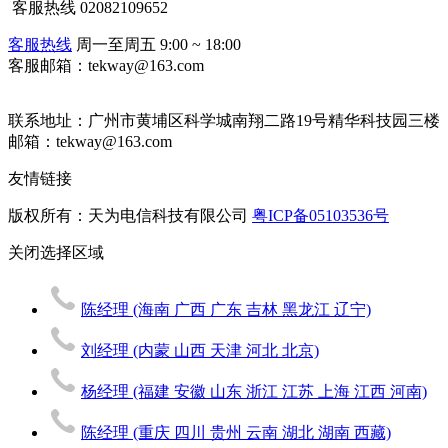
客服热线
02082109652
客服热线
周一至周五 9:00 ~ 18:00
客服邮箱：tekway@163.com
联系地址：
广州市黄埔区科学城南翔二路19号精华科技园三楼
邮箱：tekway@163.com
友情链接
版权所有：天为电信科技有限公司
粤ICP备05103536号
关闭
选择区域
陈经理
(海南 广西 广东 吉林 黑龙江 辽宁)
刘经理
(内蒙 山西 天津 河北 北京)
杨经理
(福建 安徽 山东 浙江 江苏 上海 江西 河南)
陈经理
(重庆 四川 贵州 云南 湖北 湖南 西藏)