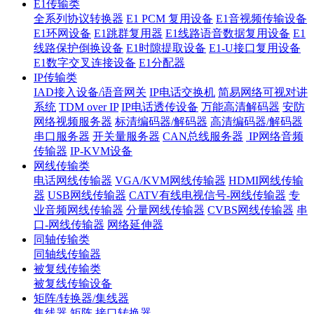
E1传输类
全系列协议转换器
E1 PCM 复用设备
E1音视频传输设备
E1环网设备
E1跳群复用器
E1线路语音数据复用设备
E1
线路保护倒换设备
E1时隙提取设备
E1-U接口复用设备
E1数字交叉连接设备
E1分配器
IP传输类
IAD接入设备/语音网关
IP电话交换机
简易网络可视对讲
系统
TDM over IP
IP电话透传设备
万能高清解码器
安防
网络视频服务器
标清编码器/解码器
高清编码器/解码器
串口服务器
开关量服务器
CAN总线服务器
IP网络音频
传输器
IP-KVM设备
网线传输类
电话网线传输器
VGA/KVM网线传输器
HDMI网线传输
器
USB网线传输器
CATV有线电视信号-网线传输器
专
业音频网线传输器
分量网线传输器
CVBS网线传输器
串
口-网线传输器
网络延伸器
同轴传输类
同轴线传输器
被复线传输类
被复线传输设备
矩阵/转换器/集线器
集线器
矩阵
接口转换器