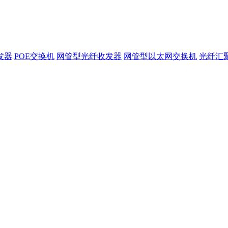
发器
POE交换机
网管型光纤收发器
网管型以太网交换机
光纤汇