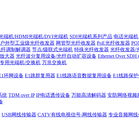
光端机/HDMI光端机/DVI光端机
SDI光端机系列产品
电话光端机
户外型工业级光纤收发器
网管型光纤收发器
PoE光纤收发器
P
/光纤调制解调器
节点/级联式光端机
特殊光纤收发器
光纤收发器/
纤放大器
光纤波分复用设备/光纤自动扩容设备
Ethernet Over SD
专用光端机/交换机
万兆交换机
E1环网设备
E1跳群复用器
E1线路语音数据复用设备
E1线路保
系统
TDM over IP
IP电话透传设备
万能高清解码器
安防网络视频
备
器
USB网线传输器
CATV有线电视信号-网线传输器
专业音频网线