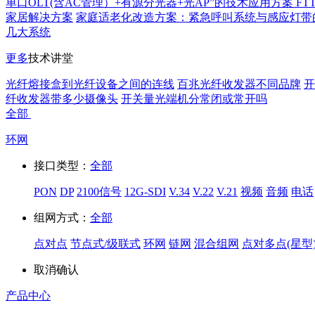
单口OLT(含AC管理）+有源分光器+光AP”的技术应用方案 FT
家居解决方案
家庭适老化改造方案：紧急呼叫系统与感应灯带
几大系统
更多
技术讲堂
光纤熔接盒到光纤设备之间的连线
百兆光纤收发器不同品牌
开
纤收发器带多少摄像头
开关量光端机分常闭或常开吗
全部
环网
接口类型：
全部
PON
DP
2100信号
12G-SDI
V.34
V.22
V.21
视频
音频
电话
组网方式：
全部
点对点
节点式/级联式
环网
链网
混合组网
点对多点(星型
取消
确认
产品中心