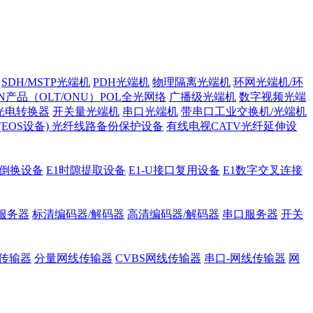
SDH/MSTP光端机
PDH光端机
物理隔离光端机
环网光端机/环
ON产品（OLT/ONU）POL全光网络
广播级光端机
数字视频光端
光电转换器
开关量光端机
串口光端机
带串口工业交换机/光端机
H (EOS设备)
光纤线路备份保护设备
有线电视CATV光纤延伸设
护倒换设备
E1时隙提取设备
E1-U接口复用设备
E1数字交叉连接
服务器
标清编码器/解码器
高清编码器/解码器
串口服务器
开关
传输器
分量网线传输器
CVBS网线传输器
串口-网线传输器
网