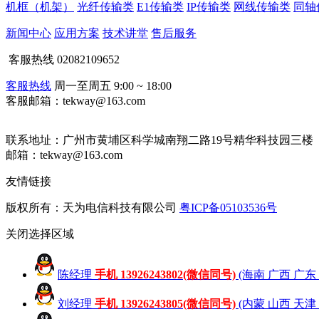
机框（机架）
光纤传输类
E1传输类
IP传输类
网线传输类
同轴
新闻中心
应用方案
技术讲堂
售后服务
客服热线
02082109652
客服热线
周一至周五 9:00 ~ 18:00
客服邮箱：tekway@163.com
联系地址：
广州市黄埔区科学城南翔二路19号精华科技园三楼
邮箱：tekway@163.com
友情链接
版权所有：天为电信科技有限公司
粤ICP备05103536号
关闭
选择区域
陈经理
手机 13926243802(微信同号)
(海南 广西 广东
刘经理
手机 13926243805(微信同号)
(内蒙 山西 天津