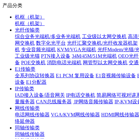
产品分类
机框（机架）
机框（机架）
光纤传输类
综合业务光端机/多业务光端机
工业级以太网交换机
高清
网交换机
数字化光平台
光纤汇聚交换机/光纤收发器机架
机
专业音频光端机
KVM/VGA光端机
光纤Modem/光猫
工业级光猫
PTN接入设备
34M/45M/51M光端机
OEO光
备
POE交换机
消防电话光端机
网管型以太网交换机
交通
E1传输类
全系列协议转换器
E1 PCM 复用设备
E1音视频传输设备
设备
E1分配器
IP传输类
IAD接入设备/语音网关
IP电话交换机
简易网络可视对讲
量服务器
CAN总线服务器
IP网络音频传输器
IP-KVM设
网线传输类
电话网线传输器
VGA/KVM网线传输器
HDMI网线传输
络延伸器
同轴传输类
同轴线传输器