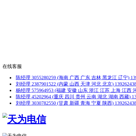
在线客服
陈经理
3055280259
(海南 广西 广东 吉林 黑龙江 辽宁)
1
刘经理
2387901522
(内蒙 山西 天津 河北 北京)
1392624
杨经理
575964953
(福建 安徽 山东 浙江 江苏 上海 江西 
陈经理
45202964
(重庆 四川 贵州 云南 湖北 湖南 西藏)
1
刘经理
3030782550
(甘肃 新疆 青海 宁夏 陕西)
1392624