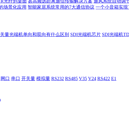
TR光纤到桌面
甚高频远距离通信传输解决方案
通风系统自动调
的场景化应用
智能家居系统常用的7大通信协议
一个小音箱实现
关量光端机单向和双向有什么区别
SDI光端机芯片
SDI光端机T
网口
串口
开关量
模拟量
RS232
RS485
V35
V24
RS422
E1
)