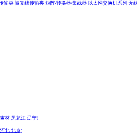
传输类
被复线传输类
矩阵/转换器/集线器
以太网交换机系列
无
 吉林 黑龙江 辽宁)
 河北 北京)