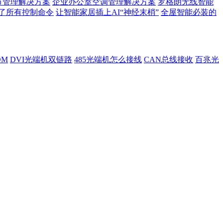
节管理解决方案
企业办公室空调管理解决方案
罗格朗无线智能
了所有控制命令
让智能家居插上AI“神经末梢”
全屋智能必装的
DM
DVI光端机双链路
485光端机怎么接线
CAN总线接收
百兆光