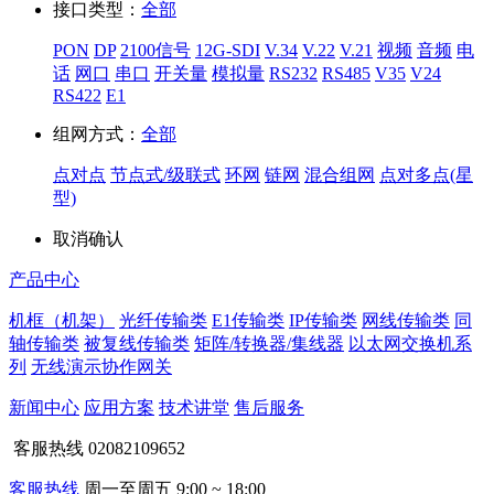
接口类型：
全部
PON
DP
2100信号
12G-SDI
V.34
V.22
V.21
视频
音频
电
话
网口
串口
开关量
模拟量
RS232
RS485
V35
V24
RS422
E1
组网方式：
全部
点对点
节点式/级联式
环网
链网
混合组网
点对多点(星
型)
取消
确认
产品中心
机框（机架）
光纤传输类
E1传输类
IP传输类
网线传输类
同
轴传输类
被复线传输类
矩阵/转换器/集线器
以太网交换机系
列
无线演示协作网关
新闻中心
应用方案
技术讲堂
售后服务
客服热线
02082109652
客服热线
周一至周五 9:00 ~ 18:00