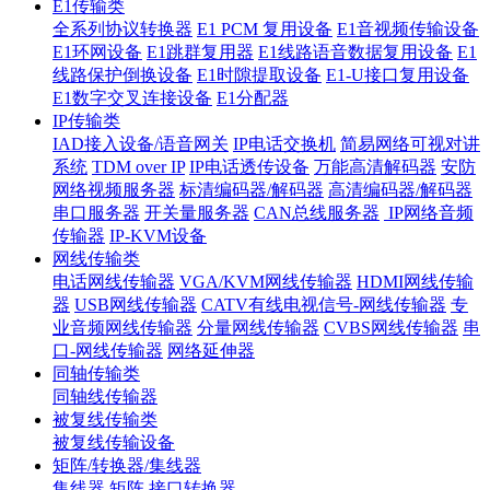
E1传输类
全系列协议转换器
E1 PCM 复用设备
E1音视频传输设备
E1环网设备
E1跳群复用器
E1线路语音数据复用设备
E1
线路保护倒换设备
E1时隙提取设备
E1-U接口复用设备
E1数字交叉连接设备
E1分配器
IP传输类
IAD接入设备/语音网关
IP电话交换机
简易网络可视对讲
系统
TDM over IP
IP电话透传设备
万能高清解码器
安防
网络视频服务器
标清编码器/解码器
高清编码器/解码器
串口服务器
开关量服务器
CAN总线服务器
IP网络音频
传输器
IP-KVM设备
网线传输类
电话网线传输器
VGA/KVM网线传输器
HDMI网线传输
器
USB网线传输器
CATV有线电视信号-网线传输器
专
业音频网线传输器
分量网线传输器
CVBS网线传输器
串
口-网线传输器
网络延伸器
同轴传输类
同轴线传输器
被复线传输类
被复线传输设备
矩阵/转换器/集线器
集线器
矩阵
接口转换器