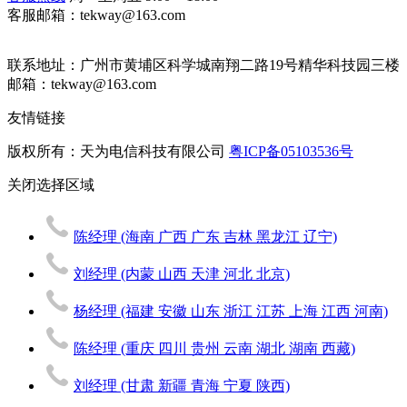
客服邮箱：tekway@163.com
联系地址：
广州市黄埔区科学城南翔二路19号精华科技园三楼
邮箱：tekway@163.com
友情链接
版权所有：天为电信科技有限公司
粤ICP备05103536号
关闭
选择区域
陈经理
(海南 广西 广东 吉林 黑龙江 辽宁)
刘经理
(内蒙 山西 天津 河北 北京)
杨经理
(福建 安徽 山东 浙江 江苏 上海 江西 河南)
陈经理
(重庆 四川 贵州 云南 湖北 湖南 西藏)
刘经理
(甘肃 新疆 青海 宁夏 陕西)