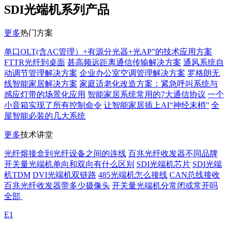
SDI光端机系列产品
更多
热门方案
单口OLT(含AC管理）+有源分光器+光AP”的技术应用方案
FTTR光纤到桌面
甚高频远距离通信传输解决方案
通风系统自
动调节管理解决方案
企业办公室空调管理解决方案
罗格朗无
线智能家居解决方案
家庭适老化改造方案：紧急呼叫系统与
感应灯带的场景化应用
智能家居系统常用的7大通信协议
一个
小音箱实现了所有控制命令
让智能家居插上AI“神经末梢”
全
屋智能必装的几大系统
更多
技术讲堂
光纤熔接盒到光纤设备之间的连线
百兆光纤收发器不同品牌
开关量光端机单向和双向有什么区别
SDI光端机芯片
SDI光端
机TDM
DVI光端机双链路
485光端机怎么接线
CAN总线接收
百兆光纤收发器带多少摄像头
开关量光端机分常闭或常开吗
全部
E1