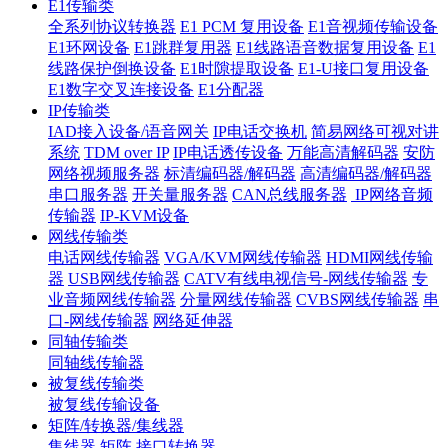
E1传输类
全系列协议转换器
E1 PCM 复用设备
E1音视频传输设备
E1环网设备
E1跳群复用器
E1线路语音数据复用设备
E1
线路保护倒换设备
E1时隙提取设备
E1-U接口复用设备
E1数字交叉连接设备
E1分配器
IP传输类
IAD接入设备/语音网关
IP电话交换机
简易网络可视对讲
系统
TDM over IP
IP电话透传设备
万能高清解码器
安防
网络视频服务器
标清编码器/解码器
高清编码器/解码器
串口服务器
开关量服务器
CAN总线服务器
IP网络音频
传输器
IP-KVM设备
网线传输类
电话网线传输器
VGA/KVM网线传输器
HDMI网线传输
器
USB网线传输器
CATV有线电视信号-网线传输器
专
业音频网线传输器
分量网线传输器
CVBS网线传输器
串
口-网线传输器
网络延伸器
同轴传输类
同轴线传输器
被复线传输类
被复线传输设备
矩阵/转换器/集线器
集线器
矩阵
接口转换器