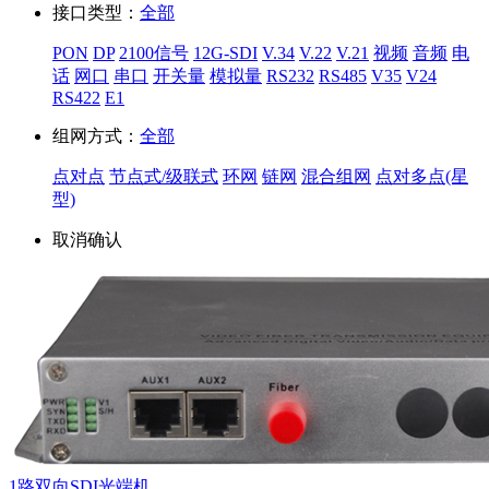
接口类型：
全部
PON
DP
2100信号
12G-SDI
V.34
V.22
V.21
视频
音频
电
话
网口
串口
开关量
模拟量
RS232
RS485
V35
V24
RS422
E1
组网方式：
全部
点对点
节点式/级联式
环网
链网
混合组网
点对多点(星
型)
取消
确认
1路双向SDI光端机