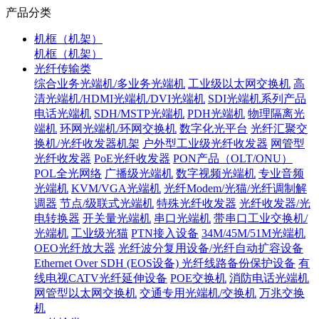
产品分类
机框（机架）
机框（机架）
光纤传输类
综合业务光端机/多业务光端机
工业级以太网交换机
高
清光端机/HDMI光端机/DVI光端机
SDI光端机系列产品
电话光端机
SDH/MSTP光端机
PDH光端机
物理隔离光
端机
环网光端机/环网交换机
数字化光平台
光纤汇聚交
换机/光纤收发器机架
户外型工业级光纤收发器
网管型
光纤收发器
PoE光纤收发器
PON产品（OLT/ONU）
POL全光网络
广播级光端机
数字视频光端机
专业音频
光端机
KVM/VGA光端机
光纤Modem/光猫/光纤调制解
调器
节点/级联式光端机
特殊光纤收发器
光纤收发器/光
电转换器
开关量光端机
串口光端机
带串口工业交换机/
光端机
工业级光猫
PTN接入设备
34M/45M/51M光端机
OEO光纤放大器
光纤波分复用设备/光纤自动扩容设备
Ethernet Over SDH (EOS设备)
光纤线路备份保护设备
有
线电视CATV光纤延伸设备
POE交换机
消防电话光端机
网管型以太网交换机
交通专用光端机/交换机
万兆交换
机