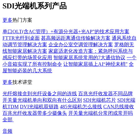
SDI光端机系列产品
更多
热门方案
单口OLT(含AC管理）+有源分光器+光AP”的技术应用方案
FTTR光纤到桌面
甚高频远距离通信传输解决方案
通风系统自
动调节管理解决方案
企业办公室空调管理解决方案
罗格朗无
线智能家居解决方案
家庭适老化改造方案：紧急呼叫系统与
感应灯带的场景化应用
智能家居系统常用的7大通信协议
一个
小音箱实现了所有控制命令
让智能家居插上AI“神经末梢”
全
屋智能必装的几大系统
更多
技术讲堂
光纤熔接盒到光纤设备之间的连线
百兆光纤收发器不同品牌
开关量光端机单向和双向有什么区别
SDI光端机芯片
SDI光端
机TDM
DVI光端机双链路
485光端机怎么接线
CAN总线接收
百兆光纤收发器带多少摄像头
开关量光端机分常闭或常开吗
全部
音频