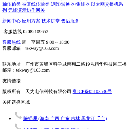
轴传输类
被复线传输类
矩阵/转换器/集线器
以太网交换机系
列
无线演示协作网关
新闻中心
应用方案
技术讲堂
售后服务
客服热线
02082109652
客服热线
周一至周五 9:00 ~ 18:00
客服邮箱：tekway@163.com
联系地址：
广州市黄埔区科学城南翔二路19号精华科技园三楼
邮箱：tekway@163.com
友情链接
版权所有：天为电信科技有限公司
粤ICP备05103536号
关闭
选择区域
陈经理
(海南 广西 广东 吉林 黑龙江 辽宁)